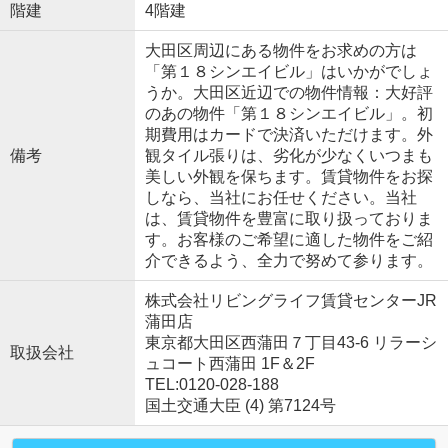
階建
4階建
大田区周辺にある物件をお求めの方は
「第１８シンエイビル」はいかがでしょ
うか。大田区近辺での物件情報：大好評
のあの物件「第１８シンエイビル」。初
期費用はカードで決済いただけます。外
備考
観タイル張りは、劣化が少なくいつまも
美しい外観を保ちます。賃貸物件をお探
しなら、当社にお任せください。当社
は、賃貸物件を豊富に取り扱っておりま
す。お客様のご希望に適した物件をご紹
介できるよう、全力で努めて参ります。
株式会社リビングライフ賃貸センターJR
蒲田店
東京都大田区西蒲田７丁目43-6 リラーシ
取扱会社
ュコート西蒲田 1F＆2F
TEL:0120-028-188
国土交通大臣 (4) 第7124号