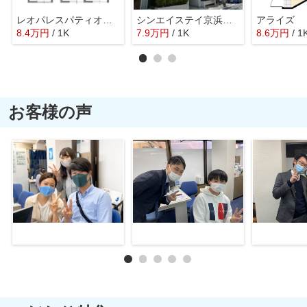
レオパレスパティオ久が原Ｂ
シンエイステイ京浜蒲田
アライズ
8.4
万
円
/ 1K
7.9
万
円
/ 1K
8.6
万
円
/ 1
お客様の声