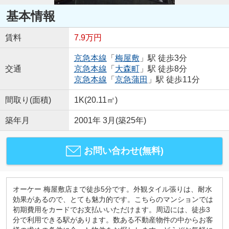
基本情報
賃料
7.9万円
京急本線
「
梅屋敷
」駅 徒歩3分
交通
京急本線
「
大森町
」駅 徒歩8分
京急本線
「
京急蒲田
」駅 徒歩11分
間取り(面積)
1K(20.11㎡)
築年月
2001年 3月(築25年)
お問い合わせ(無料)
オーケー 梅屋敷店まで徒歩5分です。外観タイル張りは、耐水
効果があるので、とても魅力的です。こちらのマンションでは
初期費用をカードでお支払いいただけます。周辺には、徒歩3
分で利用できる駅があります。数ある不動産物件の中からお客