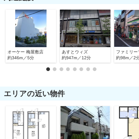
オーケー 梅屋敷店
あすとウィズ
約346m／5分
約947m／12分
約98m／2
エリアの近い物件