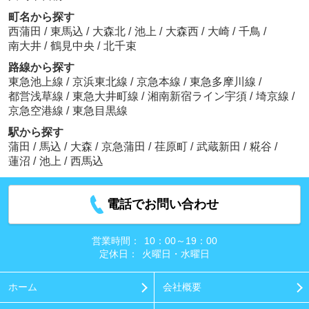
町名から探す
西蒲田
/
東馬込
/
大森北
/
池上
/
大森西
/
大崎
/
千鳥
/
南大井
/
鶴見中央
/
北千束
路線から探す
東急池上線
/
京浜東北線
/
京急本線
/
東急多摩川線
/
都営浅草線
/
東急大井町線
/
湘南新宿ライン宇須
/
埼京線
/
京急空港線
/
東急目黒線
駅から探す
蒲田
/
馬込
/
大森
/
京急蒲田
/
荏原町
/
武蔵新田
/
糀谷
/
蓮沼
/
池上
/
西馬込
電話でお問い合わせ
営業時間：
10：00～19：00
定休日：
火曜日・水曜日
ホーム
会社概要