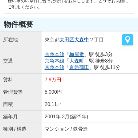
様の求めの条件に合った物件をお探しします。どうぞお気軽に
ご利用ください。
物件概要
所在地
東京都
大田区
大森中
２丁目
京急本線
「
梅屋敷
」駅 徒歩3分
交通
京急本線
「
大森町
」駅 徒歩8分
京急本線
「
京急蒲田
」駅 徒歩11分
賃料
7.9万円
管理費等
5,000円
面積
20.11㎡
築年月
2001年 3月(築25年)
種別 / 構造
マンション / 鉄骨造