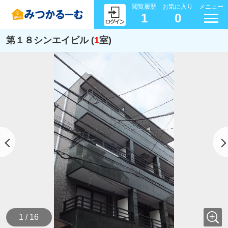
閲覧履歴
お気に入り
メニュー
1
0
第１８シンエイビル (
1
室)
1 / 16