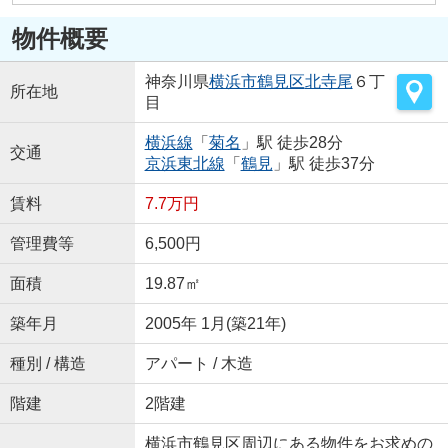
物件概要
神奈川県
横浜市鶴見区
北寺尾
６丁
所在地
目
横浜線
「
菊名
」駅 徒歩28分
交通
京浜東北線
「
鶴見
」駅 徒歩37分
賃料
7.7万円
管理費等
6,500円
面積
19.87㎡
築年月
2005年 1月(築21年)
種別 / 構造
アパート / 木造
階建
2階建
横浜市鶴見区周辺にある物件をお求めの