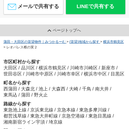
メールで共有する
LINEで共有する
ページトップへ
蒲田・大田区の賃貸物件｜みつかるーむ
>
(賃貸)地域から探す
>
横浜市鶴見区
>
レオパレス椎の実２
市区町村から探す
大田区
/
品川区
/
横浜市鶴見区
/
川崎市川崎区
/
新座市
/
世田谷区
/
川崎市中原区
/
川崎市幸区
/
横浜市中区
/
目黒区
町名から探す
西蒲田
/
大森北
/
池上
/
大森西
/
大崎
/
千鳥
/
南大井
/
東馬込
/
蒲田
/
野火止
路線から探す
東急池上線
/
京浜東北線
/
京急本線
/
東急多摩川線
/
都営浅草線
/
東急大井町線
/
京急空港線
/
東急目黒線
/
湘南新宿ライン宇須
/
埼京線