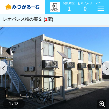
閲覧履歴
お気に入り
メニュー
1
0
レオパレス椎の実２ (
1
室)
1 / 13