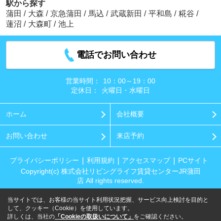
駅から探す
蒲田
/
大森
/
京急蒲田
/
馬込
/
武蔵新田
/
平和島
/
糀谷
/
蓮沼
/
大森町
/
池上
電話でお問い合わせ
営業時間：
10：00～19：00
定休日：
火曜日・水曜日
ホーム
会社概要
お問い合わせ
来店予約
プライバシーポリシー
利用規約
アクセスマップ
PCサイト
Copyright(c) 株式会社リビングライフ賃貸センターJR蒲田
店 All rights reserved.
当サイトでは、お客様の当サイト利用状況把握、サービス向上検討を目的と
して、クッキー（Cookie）を使用しています。
詳しくは、当社の
「Cookieの取扱いについて」
をご確認ください。