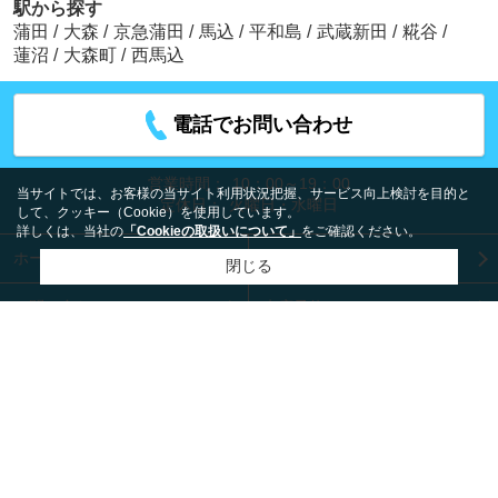
駅から探す
蒲田
/
大森
/
京急蒲田
/
馬込
/
平和島
/
武蔵新田
/
糀谷
/
蓮沼
/
大森町
/
西馬込
電話でお問い合わせ
営業時間：
10：00～19：00
当サイトでは、お客様の当サイト利用状況把握、サービス向上検討を目的と
定休日：
火曜日・水曜日
して、クッキー（Cookie）を使用しています。
詳しくは、当社の
「Cookieの取扱いについて」
をご確認ください。
ホーム
会社概要
閉じる
お問い合わせ
来店予約
プライバシーポリシー
利用規約
アクセスマップ
PCサイト
Copyright(c) 株式会社リビングライフ賃貸センターJR蒲田
店 All rights reserved.