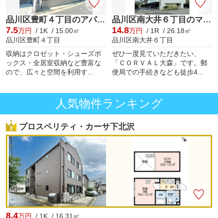
品川区豊町４丁目のアパート
品川区南大井６丁目のマンション
7.5
14.8
万円
/ 1K / 15.00㎡
万円
/ 1R / 26.18㎡
品川区豊町４丁目
品川区南大井６丁目
収納はクロゼット・シューズボ
ぜひ一度見ていただきたい、
ックス・全居室収納など豊富な
「ＣＯＲＶＡＬ大森」です。郵
ので、広々と空間を利用す...
便局での手続きなども徒歩4...
人気物件ランキング
プロスペリティ・カーサ下北沢
8.4
万円
/ 1K / 16.31㎡