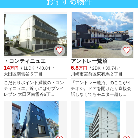
おすすめ物件
・コンティニュエ
アントレー鷺沼
14
6.8
万円
/ 1LDK / 40.84㎡
万円
/ 2DK / 39.74㎡
大田区南雪谷５丁目
川崎市宮前区東有馬２丁目
こだわりポイント満載の・コン
「アントレー鷺沼」のここがイ
ティニュエ。近くにはセブンイ
チオシ。ドアを開けたり直接会
レブン 大田区南雪谷5丁...
話しなくてもモニター越し...