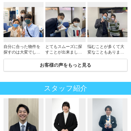
自分に合った物件を
とてもスムーズに探
悩むことが多くて大
探すのは大変でした
すことが出来まし
変なこともありまし
が、スタッフの方と
た。
たが
楽しく内見でき無事
ありがとうございま
たくさんアドバイス
お客様の声をもっと見る
に決まってよかった
す。
して頂き、決めるこ
です。
とができました。
仕事の時間に合わせ
て遅くまで対応して
スタッフ紹介
頂き、本当に感謝で
す！