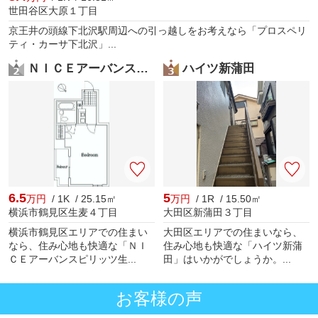
世田谷区大原１丁目
京王井の頭線下北沢駅周辺への引っ越しをお考えなら「プロスペリ
ティ・カーサ下北沢」...
ＮＩＣＥアーバンスピリッツ生麦
ハイツ新蒲田
6.5
5
万円
/ 1K / 25.15㎡
万円
/ 1R / 15.50㎡
横浜市鶴見区生麦４丁目
大田区新蒲田３丁目
横浜市鶴見区エリアでの住まい
大田区エリアでの住まいなら、
なら、住み心地も快適な「ＮＩ
住み心地も快適な「ハイツ新蒲
ＣＥアーバンスピリッツ生...
田」はいかがでしょうか。...
お客様の声