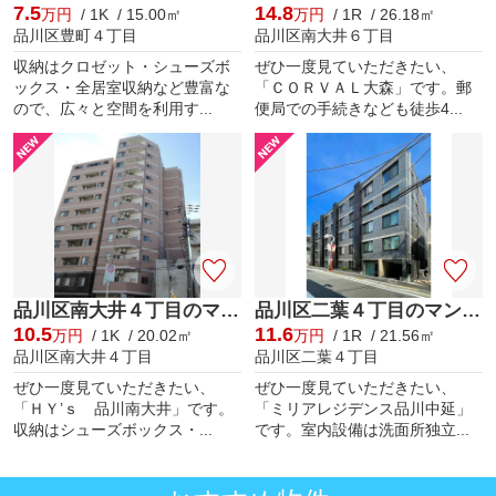
7.5
14.8
万円
/ 1K / 15.00㎡
万円
/ 1R / 26.18㎡
品川区豊町４丁目
品川区南大井６丁目
収納はクロゼット・シューズボ
ぜひ一度見ていただきたい、
ックス・全居室収納など豊富な
「ＣＯＲＶＡＬ大森」です。郵
ので、広々と空間を利用す...
便局での手続きなども徒歩4...
品川区南大井４丁目のマンション
品川区二葉４丁目のマンション
10.5
11.6
万円
/ 1K / 20.02㎡
万円
/ 1R / 21.56㎡
品川区南大井４丁目
品川区二葉４丁目
ぜひ一度見ていただきたい、
ぜひ一度見ていただきたい、
「ＨＹ’ｓ 品川南大井」です。
「ミリアレジデンス品川中延」
収納はシューズボックス・...
です。室内設備は洗面所独立...