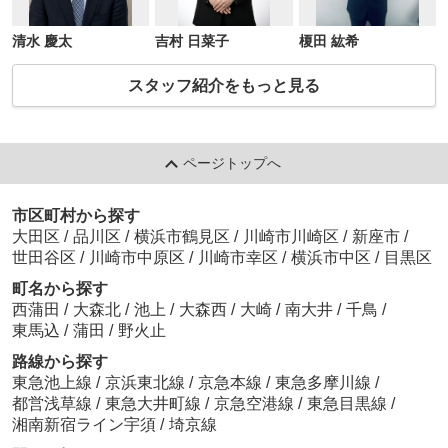
清水 慶太
吉村 日菜子
榎田 紘希
スタッフ紹介をもっと見る
ページトップへ
市区町村から探す
大田区
/
品川区
/
横浜市鶴見区
/
川崎市川崎区
/
新座市
/
世田谷区
/
川崎市中原区
/
川崎市幸区
/
横浜市中区
/
目黒区
町名から探す
西蒲田
/
大森北
/
池上
/
大森西
/
大崎
/
南大井
/
千鳥
/
東馬込
/
蒲田
/
野火止
路線から探す
東急池上線
/
京浜東北線
/
京急本線
/
東急多摩川線
/
都営浅草線
/
東急大井町線
/
京急空港線
/
東急目黒線
/
湘南新宿ライン宇須
/
埼京線