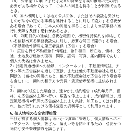
（4） 公衆衛生の向上または児童の健全な育成の推進のため特に
必要がある場合であって、ご本人の同意を得ることが困難である
とき。
（5）国の機関もしくは地方公共団体、またはその委託を受けた
ものが法令の定める事務を遂行することに対して協力する必要が
ある場合であって、ご本人の同意を得ることにより当該事務の遂
行に支障を及ぼす恐れがあるとき。
（6） 利用目的の達成に必要な範囲で、機密保持契約を締結して
いる信頼出来る業務委託先に対し、必要な範囲で開示する場合。
《不動産物件情報を第三者提供（広告）する場合》
1） 広告を行う不動産物件情報は、物件種目、所在地、価格、交
通、土地及び建物の面積、間取、設備、写真、案内図等であり、
個人の氏名は含みません。
2）指定流通機構への登録、インターネット、不動産情報誌、チ
ラシ等の広告媒体を通じて直接、または他の不動産会社を通じて
間接的（当社の同意のもと、他の不動産会社が広告を行う場合等
を含む）に、契約の相手方や売買・賃貸借希望者に提供されま
す。
3） 契約が成立した場合は、速やかに成約報告（成約年月日、価
格）を広告媒体主等へ行い、広告を停止します。成約情報は、指
定流通機構や民間の広告媒体主により集計、加工もしくは分析さ
れ、他の取引における価格査定の資料等として利用されます。
6. 個人情報の安全管理措置
当社が有する個人情報は適正かつ慎重に管理し、個人情報への不
正アクセス、紛失、改ざん、漏えい等を防止するため、必要かつ
適切な安全管理措置を講じます。