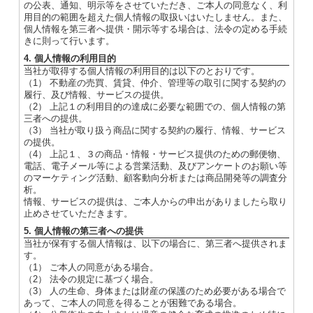
の公表、通知、明示等をさせていただき、ご本人の同意なく、利
用目的の範囲を超えた個人情報の取扱いはいたしません。また、
個人情報を第三者へ提供・開示等する場合は、法令の定める手続
きに則って行います。
4. 個人情報の利用目的
当社が取得する個人情報の利用目的は以下のとおりです。
（1） 不動産の売買、賃貸、仲介、管理等の取引に関する契約の
履行、及び情報、サービスの提供。
（2） 上記１の利用目的の達成に必要な範囲での、個人情報の第
三者への提供。
（3） 当社が取り扱う商品に関する契約の履行、情報、サービス
の提供。
（4） 上記１、３の商品・情報・サービス提供のための郵便物、
電話、電子メール等による営業活動、及びアンケートのお願い等
のマーケティング活動、顧客動向分析または商品開発等の調査分
析。
情報、サービスの提供は、ご本人からの申出がありましたら取り
止めさせていただきます。
5. 個人情報の第三者への提供
当社が保有する個人情報は、以下の場合に、第三者へ提供されま
す。
（1） ご本人の同意がある場合。
（2） 法令の規定に基づく場合。
（3） 人の生命、身体または財産の保護のため必要がある場合で
あって、ご本人の同意を得ることが困難である場合。