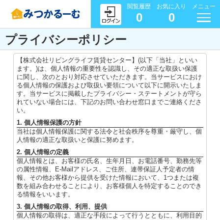
閲覧履歴
お気に入り
メニュー
0
0
プライバシーポリシー
【株式会社リビングライフ賃貸センター】(以下「当社」といい
ます。)は、個人情報の重要性を認識し、その適正な取扱い保護
に関し、次のとおり対応させていただきます。当サービスにおけ
る個人情報の保護および取扱い要領について以下に開示いたしま
す。当サービスに掲載したプライバシー・ステートメントが守ら
れていない場合には、下記のお問い合わせ窓口までご連絡くださ
い。
1. 個人情報保護の方針
当社は個人情報保護に関する法令と社会秩序を尊重・厳守し、個
人情報の適正な取扱いと保護に努めます。
2. 個人情報の定義
個人情報とは、お客様の氏名、生年月日、お電話番号、勤務先等
の属性情報、E-Mailアドレス、ご住所、連帯保証人予定者の情
報、その他お客様から提供を受けた情報において、1つまたは複
数を組み合わせることにより、お客様個人を特定することのでき
る情報をいいます。
3. 個人情報の取得、利用、提供
個人情報の取得は、適正な手段によって行うとともに、利用目的