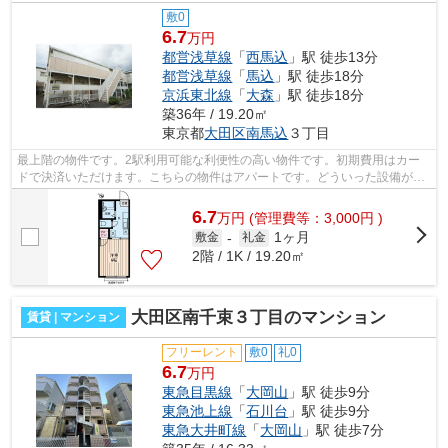
敷0
6.7
万円
都営浅草線
「
西馬込
」駅 徒歩13分
都営浅草線
「
馬込
」駅 徒歩18分
京浜東北線
「
大森
」駅 徒歩18分
築36年 / 19.20㎡
東京都
大田区
南馬込
３丁目
最上階の物件です。2駅利用可能な利便性の高い物件です。初期費用はカー
ドで決済いただけます。こちらの物件はアパートです。どういった設備が必
要で、どういった条件を望んでいるのか...
6.7
万
円
(管理費等：3,000円 )
1ヶ月
敷金
-
礼金
2階 / 1K / 19.20㎡
大田区南千束３丁目のマンション
賃貸 | マンション
フリーレント
敷0
礼0
6.7
万円
東急目黒線
「
大岡山
」駅 徒歩9分
東急池上線
「
石川台
」駅 徒歩9分
東急大井町線
「
大岡山
」駅 徒歩7分