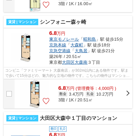
3階 / 1K / 16.00㎡
シンフォニー森ヶ崎
賃貸 | マンション
6.8
万円
東京モノレール
「
昭和島
」駅 徒歩15分
京急本線
「
大森町
」駅 徒歩18分
京急空港線
「
大鳥居
」駅 徒歩21分
築26年 / 20.51㎡
東京都
大田区
大森南
３丁目
コンビニ「ファミリーマート 大森南店」が302m以内にある物件です。駅ま
で歩いて15分ほどの、魅力的な立地の物件です。こちらの物件はマンション
です。こちらの物件からは2駅が近くに...
6.8
万
円
(管理費等：4,000円 )
3.4万円
10.2万円
敷金
礼金
3階 / 1K / 20.51㎡
大田区大森中１丁目のマンション
賃貸 | マンション
敷0
礼0
6.8
万円