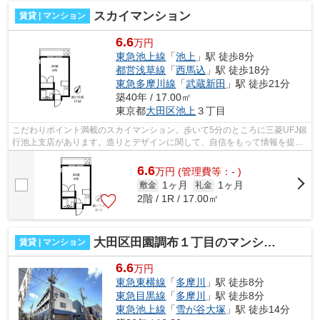
スカイマンション
賃貸 | マンション
6.6
万円
東急池上線
「
池上
」駅 徒歩8分
都営浅草線
「
西馬込
」駅 徒歩18分
東急多摩川線
「
武蔵新田
」駅 徒歩21分
築40年 / 17.00㎡
東京都
大田区
池上
３丁目
こだわりポイント満載のスカイマンション。歩いて5分のところに三菱UFJ銀
行池上支店があります。造りとデザインに関して、自信をもって情報を提供
できるマンションです。2駅利用可能な...
6.6
万
円
(管理費等：- )
1ヶ月
1ヶ月
敷金
礼金
2階 / 1R / 17.00㎡
大田区田園調布１丁目のマンション
賃貸 | マンション
6.6
万円
東急東横線
「
多摩川
」駅 徒歩8分
東急目黒線
「
多摩川
」駅 徒歩8分
東急池上線
「
雪が谷大塚
」駅 徒歩14分