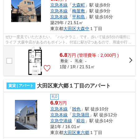
京急本線
「
大森町
」駅 徒歩8分
京急本線
「
梅屋敷
」駅 徒歩9分
京急本線
「
平和島
」駅 徒歩16分
築29年 / 21.51㎡
東京都
大田区
大森中
１丁目
ぜひ一度見ていただきたい、「ハレクラニ」です。歩いて徒歩5分の場所に
ライフ 大森中店があるのもポイント。付近に駅が2つあるので、用途や行き
先によって経路を選べる物件です。造り...
6.8
万
円
(管理費等：2,000円 )
敷金
-
礼金
-
1階 / 1R / 21.51㎡
大田区東六郷１丁目のアパート
賃貸 | アパート
礼0
6.9
万円
京急本線
「
雑色
」駅 徒歩10分
京急本線
「
京急蒲田
」駅 徒歩12分
京急空港線
「
糀谷
」駅 徒歩14分
築1年 / 16.01㎡
東京都
大田区
東六郷
１丁目