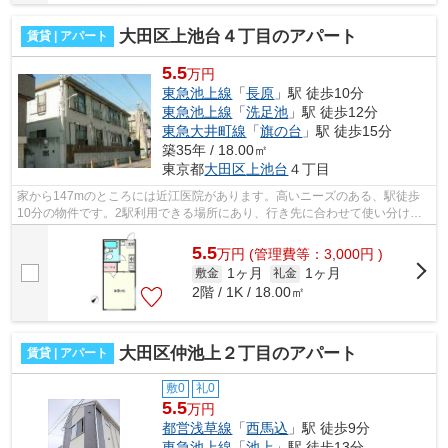
大田区上池台４丁目のアパート
賃貸 | アパート
5.5
万円
東急池上線
「
長原
」駅 徒歩10分
東急池上線
「
洗足池
」駅 徒歩12分
東急大井町線
「
旗の台
」駅 徒歩15分
築35年 / 18.00㎡
東京都
大田区
上池台
４丁目
家から147mのところには近江医院があります。高いニーズのある、駅徒歩
10分の物件です。2駅利用できる場所にあり、行き先に合わせて使い分けが
できます。こちらの物件はアパートです。...
5.5
万
円
(管理費等：3,000円 )
1ヶ月
1ヶ月
敷金
礼金
2階 / 1K / 18.00㎡
大田区仲池上２丁目のアパート
賃貸 | アパート
敷0
礼0
5.5
万円
都営浅草線
「
西馬込
」駅 徒歩9分
東急池上線
「
池上
」駅 徒歩13分