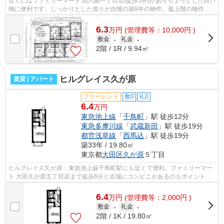
近くにはファミリーマート 西六郷一丁目店(徒歩5分)がありちょっとした買い
物に便利です。しっかりとした造りが自慢の築8年の物件。最上階の物件で
す。外観タイル張りは耐久性に優れ、...
6.3
万
円
(管理費等：10,000円 )
敷金
-
礼金
-
2階 / 1R / 9.94㎡
ヒルグレイス久が原
賃貸 | アパート
フリーレント
敷0
礼0
6.4
万円
東急池上線
「
千鳥町
」駅 徒歩12分
東急多摩川線
「
武蔵新田
」駅 徒歩19分
都営浅草線
「
西馬込
」駅 徒歩19分
築33年 / 19.80㎡
東京都
大田区
久が原
５丁目
ヒルグレイス久が原：東急池上線千鳥町駅にも近くて便利。ファミリーマー
ト 大田久が原五丁目店まで徒歩6分と近場にコンビニがあるのもポイント。
最上階のアパートです。こちらの物件...
6.4
万
円
(管理費等：2,000円 )
敷金
-
礼金
-
2階 / 1K / 19.80㎡