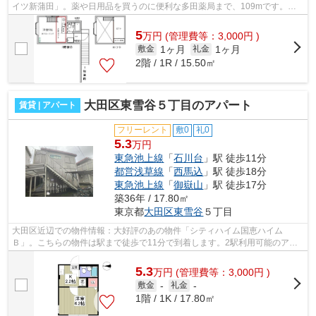
イツ新蒲田」。薬や日用品を買うのに便利な多田薬局まで、109mです。快
適な暮らしがしたいとお考えの方に、ぜ...
5
万
円
(管理費等：3,000円 )
1ヶ月
1ヶ月
敷金
礼金
2階 / 1R / 15.50㎡
大田区東雪谷５丁目のアパート
賃貸 | アパート
フリーレント
敷0
礼0
5.3
万円
東急池上線
「
石川台
」駅 徒歩11分
都営浅草線
「
西馬込
」駅 徒歩18分
東急池上線
「
御嶽山
」駅 徒歩17分
築36年 / 17.80㎡
東京都
大田区
東雪谷
５丁目
大田区近辺での物件情報：大好評のあの物件「シティハイム国恵ハイム
Ｂ」。こちらの物件は駅まで徒歩で11分で到着します。2駅利用可能のアパ
ートです。こちらの物件はアパートです。大...
5.3
万
円
(管理費等：3,000円 )
敷金
-
礼金
-
1階 / 1K / 17.80㎡