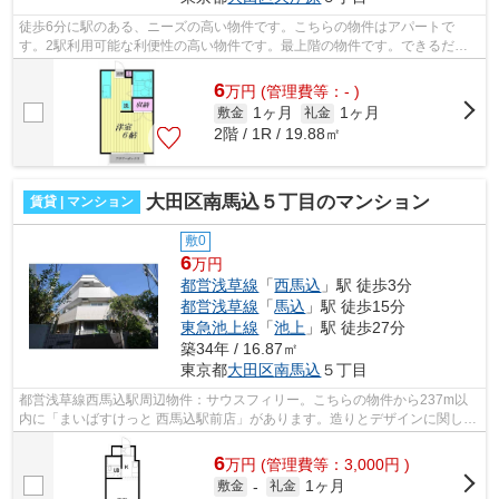
徒歩6分に駅のある、ニーズの高い物件です。こちらの物件はアパートで
す。2駅利用可能な利便性の高い物件です。最上階の物件です。できるだけ
早めに不動産情報を集めたい方は当社スタ...
6
万
円
(管理費等：- )
1ヶ月
1ヶ月
敷金
礼金
2階 / 1R / 19.88㎡
大田区南馬込５丁目のマンション
賃貸 | マンション
敷0
6
万円
都営浅草線
「
西馬込
」駅 徒歩3分
都営浅草線
「
馬込
」駅 徒歩15分
東急池上線
「
池上
」駅 徒歩27分
築34年 / 16.87㎡
東京都
大田区
南馬込
５丁目
都営浅草線西馬込駅周辺物件：サウスフィリー。こちらの物件から237m以
内に「まいばすけっと 西馬込駅前店」があります。造りとデザインに関し
て、自信をもって情報を提供できるマンシ...
6
万
円
(管理費等：3,000円 )
1ヶ月
敷金
-
礼金