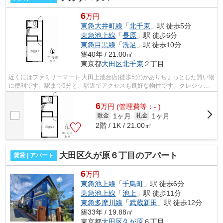
6
万円
東急大井町線
「
北千束
」駅 徒歩5分
東急池上線
「
長原
」駅 徒歩6分
東急目黒線
「
洗足
」駅 徒歩10分
築40年 / 21.00㎡
東京都
大田区
北千束
２丁目
近くにはファミリーマート 大田上池台店(徒歩5分)がありちょっとした買い物
に便利です。駅まで5分と、駅近でアクセスも良好な物件です。クレジット
カードで初期費用がお支払いいただけ...
6
万
円
(管理費等：- )
1ヶ月
1ヶ月
敷金
礼金
2階 / 1K / 21.00㎡
大田区久が原６丁目のアパート
賃貸 | アパート
6
万円
東急池上線
「
千鳥町
」駅 徒歩6分
東急池上線
「
池上
」駅 徒歩11分
東急多摩川線
「
武蔵新田
」駅 徒歩12分
築33年 / 19.88㎡
東京都
大田区
久が原
６丁目