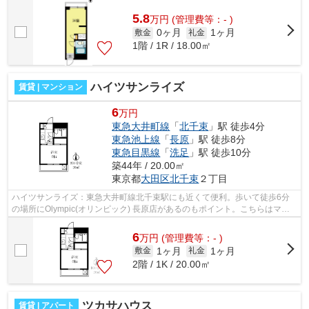
をもって情報を提供できるマンションです...
5.8
万
円
(管理費等：- )
0ヶ月
1ヶ月
敷金
礼金
1階 / 1R / 18.00㎡
ハイツサンライズ
賃貸 | マンション
6
万円
東急大井町線
「
北千束
」駅 徒歩4分
東急池上線
「
長原
」駅 徒歩8分
東急目黒線
「
洗足
」駅 徒歩10分
築44年 / 20.00㎡
東京都
大田区
北千束
２丁目
ハイツサンライズ：東急大井町線北千束駅にも近くて便利。歩いて徒歩6分
の場所にOlympic(オリンピック) 長原店があるのもポイント。こちらはマン
ションタイプになります。クレジットカ...
6
万
円
(管理費等：- )
1ヶ月
1ヶ月
敷金
礼金
2階 / 1K / 20.00㎡
ツカサハウス
賃貸 | アパート