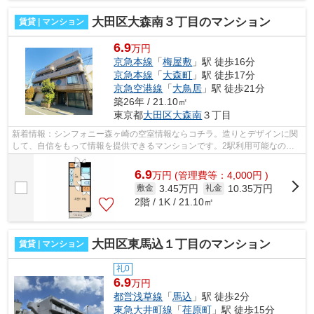
大田区大森南３丁目のマンション
賃貸 | マンション
6.9
万円
京急本線
「
梅屋敷
」駅 徒歩16分
京急本線
「
大森町
」駅 徒歩17分
京急空港線
「
大鳥居
」駅 徒歩21分
築26年 / 21.10㎡
東京都
大田区
大森南
３丁目
新着情報：シンフォニー森ヶ崎の空室情報ならコチラ。造りとデザインに関
して、自信をもって情報を提供できるマンションです。2駅利用可能なの
で、用途や行き先に応じて経路を選択でき...
6.9
万
円
(管理費等：4,000円 )
3.45万円
10.35万円
敷金
礼金
2階 / 1K / 21.10㎡
大田区東馬込１丁目のマンション
賃貸 | マンション
礼0
6.9
万円
都営浅草線
「
馬込
」駅 徒歩2分
東急大井町線
「
荏原町
」駅 徒歩15分