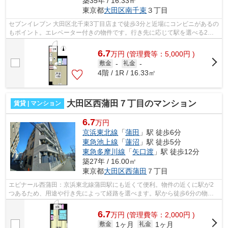
築35年 / 16.33㎡
東京都
大田区
南千束
３丁目
セブンイレブン 大田区北千束3丁目店まで徒歩3分と近場にコンビニがあるの
もポイント。エレベーター付きの物件です。行き先に応じて駅を選べる2駅
利用可能な物件です。駅から徒歩9分の...
6.7
万
円
(管理費等：5,000円 )
敷金
-
礼金
-
4階 / 1R / 16.33㎡
大田区西蒲田７丁目のマンション
賃貸 | マンション
6.7
万円
京浜東北線
「
蒲田
」駅 徒歩6分
東急池上線
「
蓮沼
」駅 徒歩5分
東急多摩川線
「
矢口渡
」駅 徒歩12分
築27年 / 16.00㎡
東京都
大田区
西蒲田
７丁目
エピナール西蒲田：京浜東北線蒲田駅にも近くて便利。物件の近くに駅が2
つあるため、用途や行き先によって経路を選べます。駅から徒歩6分の物件
なら、駅前のお買い物も便利です。造り...
6.7
万
円
(管理費等：2,000円 )
1ヶ月
1ヶ月
敷金
礼金