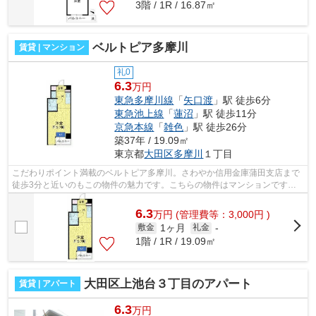
3階 / 1R / 16.87㎡
ベルトピア多摩川
賃貸 | マンション
礼0
6.3
万円
東急多摩川線
「
矢口渡
」駅 徒歩6分
東急池上線
「
蓮沼
」駅 徒歩11分
京急本線
「
雑色
」駅 徒歩26分
築37年 / 19.09㎡
東京都
大田区
多摩川
１丁目
こだわりポイント満載のベルトピア多摩川。さわやか信用金庫蒲田支店まで
徒歩3分と近いのもこの物件の魅力です。こちらの物件はマンションです。
高いニーズのある、駅徒歩6分の物件で...
6.3
万
円
(管理費等：3,000円 )
1ヶ月
敷金
礼金
-
1階 / 1R / 19.09㎡
大田区上池台３丁目のアパート
賃貸 | アパート
6.3
万円