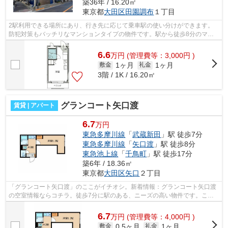
築36年 / 16.20㎡
東京都
大田区
田園調布
１丁目
2駅利用できる場所にあり、行き先に応じて乗車駅の使い分けができます。
防犯対策もバッチリなマンションタイプの物件です。駅から徒歩8分のマン
ションで、電車での通勤にも便利な立地...
6.6
万
円
(管理費等：3,000円 )
1ヶ月
1ヶ月
敷金
礼金
3階 / 1K / 16.20㎡
グランコート矢口渡
賃貸 | アパート
6.7
万円
東急多摩川線
「
武蔵新田
」駅 徒歩7分
東急多摩川線
「
矢口渡
」駅 徒歩8分
東急池上線
「
千鳥町
」駅 徒歩17分
築6年 / 18.36㎡
東京都
大田区
矢口
２丁目
「グランコート矢口渡」のここがイチオシ。新着情報：グランコート矢口渡
の空室情報ならコチラ。徒歩7分に駅のある、ニーズの高い物件です。こち
らの物件はアパートです。大田区エリア...
6.7
万
円
(管理費等：4,000円 )
0.5ヶ月
1ヶ月
敷金
礼金