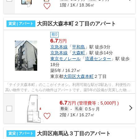
1階 / 1K / 18.36㎡
大田区大森本町２丁目のアパート
賃貸 | アパート
敷0
6.7
万円
京急本線
「
平和島
」駅 徒歩3分
京急本線
「
大森町
」駅 徒歩14分
東京モノレール
「
流通センター
」駅 徒歩
18分
築5年 / 16.27㎡
東京都
大田区
大森本町
２丁目
「テイク大森本町」のここがイチオシ。利用可能な駅が2駅あり、利便性の
高い物件です。こちらの物件はアパートです。築5年の設備が充実した物件
となっています。できるだけ早めに不動...
6.7
万
円
(管理費等：5,000円 )
0.5ヶ月
敷金
-
礼金
2階 / 1K / 16.27㎡
大田区南馬込３丁目のアパート
賃貸 | アパート