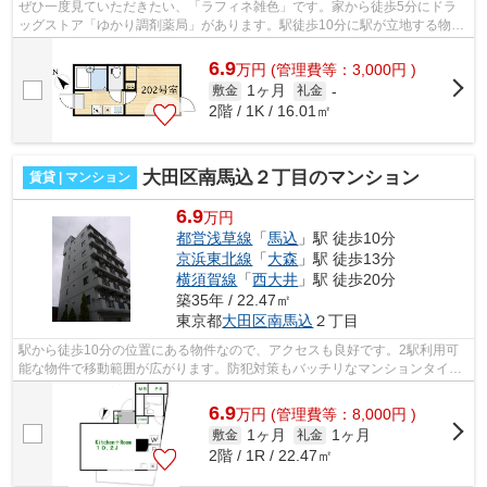
ぜひ一度見ていただきたい、「ラフィネ雑色」です。家から徒歩5分にドラ
ッグストア「ゆかり調剤薬局」があります。駅徒歩10分に駅が立地する物件
なので、電車を多く利用する方にとって...
6.9
万
円
(管理費等：3,000円 )
1ヶ月
敷金
礼金
-
2階 / 1K / 16.01㎡
大田区南馬込２丁目のマンション
賃貸 | マンション
6.9
万円
都営浅草線
「
馬込
」駅 徒歩10分
京浜東北線
「
大森
」駅 徒歩13分
横須賀線
「
西大井
」駅 徒歩20分
築35年 / 22.47㎡
東京都
大田区
南馬込
２丁目
駅から徒歩10分の位置にある物件なので、アクセスも良好です。2駅利用可
能な物件で移動範囲が広がります。防犯対策もバッチリなマンションタイプ
の物件です。当社スタッフが地域の賃貸...
6.9
万
円
(管理費等：8,000円 )
1ヶ月
1ヶ月
敷金
礼金
2階 / 1R / 22.47㎡