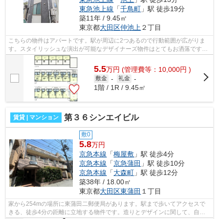
東急池上線
「
千鳥町
」駅 徒歩19分
築11年 / 9.45㎡
東京都
大田区
仲池上
２丁目
こちらの物件はアパートです。駅が周辺に2つあるので行動範囲が広がりま
す。スタイリッシュな演出が可能なデザイナーズ物件はとてもお洒落です。
アクセスの良い徒歩9分の物件です。大...
5.5
万
円
(管理費等：10,000円 )
敷金
-
礼金
-
1階 / 1R / 9.45㎡
第３６シンエイビル
賃貸 | マンション
敷0
5.8
万円
京急本線
「
梅屋敷
」駅 徒歩4分
京急本線
「
京急蒲田
」駅 徒歩10分
京急本線
「
大森町
」駅 徒歩12分
築38年 / 18.00㎡
東京都
大田区
東蒲田
１丁目
家から254mの場所に東蒲田二郵便局があります。駅まで歩いてアクセスで
きる、徒歩4分の距離に立地する物件です。造りとデザインに関して、自信