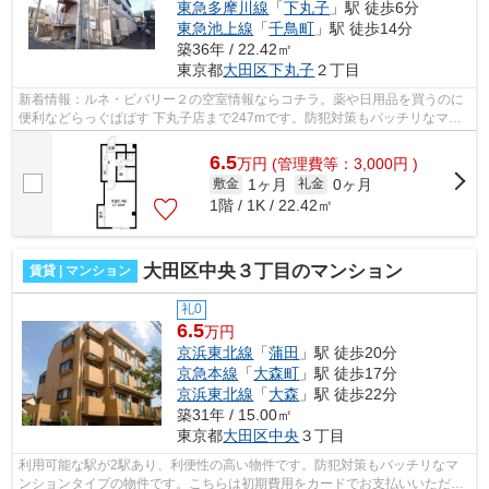
東急多摩川線
「
下丸子
」駅 徒歩6分
東急池上線
「
千鳥町
」駅 徒歩14分
築36年 / 22.42㎡
東京都
大田区
下丸子
２丁目
新着情報：ルネ・ビバリー２の空室情報ならコチラ。薬や日用品を買うのに
便利などらっぐぱぱす 下丸子店まで247mです。防犯対策もバッチリなマン
ションタイプの物件です。物件の近くに...
6.5
万
円
(管理費等：3,000円 )
1ヶ月
0ヶ月
敷金
礼金
1階 / 1K / 22.42㎡
大田区中央３丁目のマンション
賃貸 | マンション
礼0
6.5
万円
京浜東北線
「
蒲田
」駅 徒歩20分
京急本線
「
大森町
」駅 徒歩17分
京浜東北線
「
大森
」駅 徒歩22分
築31年 / 15.00㎡
東京都
大田区
中央
３丁目
利用可能な駅が2駅あり、利便性の高い物件です。防犯対策もバッチリなマ
ンションタイプの物件です。こちらは初期費用をカードでお支払いいただけ