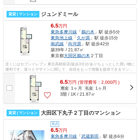
ジュンドミール
賃貸 | マンション
6.5
万円
東急多摩川線
「
鵜の木
」駅 徒歩5分
東急池上線
「
久が原
」駅 徒歩15分
南武線
「
向河原
」駅 徒歩42分
築39年 / 21.87㎡
東京都
大田区
鵜の木
２丁目
近くにはセブンイレブン 東京高校前店(徒歩3分)がありちょっとした買い物に
便利です。造りとデザインに関して、自信をもって情報を提供できるマンシ
ョンです。駅まで5分と、駅近でアク...
6.5
万
円
(管理費等：2,000円 )
1ヶ月
1ヶ月
敷金
礼金
3階 / 1K / 21.87㎡
大田区下丸子２丁目のマンション
賃貸 | マンション
礼0
6.5
万円
東急多摩川線
「
武蔵新田
」駅 徒歩6分