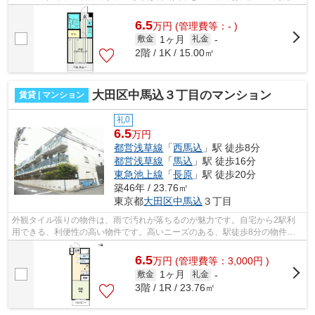
る物件です。できるだけ早めに不動産情...
6.5
万
円
(管理費等：- )
1ヶ月
敷金
礼金
-
2階 / 1K / 15.00㎡
大田区中馬込３丁目のマンション
賃貸 | マンション
礼0
6.5
万円
都営浅草線
「
西馬込
」駅 徒歩8分
都営浅草線
「
馬込
」駅 徒歩16分
東急池上線
「
長原
」駅 徒歩20分
築46年 / 23.76㎡
東京都
大田区
中馬込
３丁目
外観タイル張りの物件は、雨で汚れが落ちるのが魅力です。自宅から2駅利
用できる、利便性の高い物件です。高いニーズのある、駅徒歩8分の物件で
す。こちらの物件はマンションです。当...
6.5
万
円
(管理費等：3,000円 )
1ヶ月
敷金
礼金
-
3階 / 1R / 23.76㎡