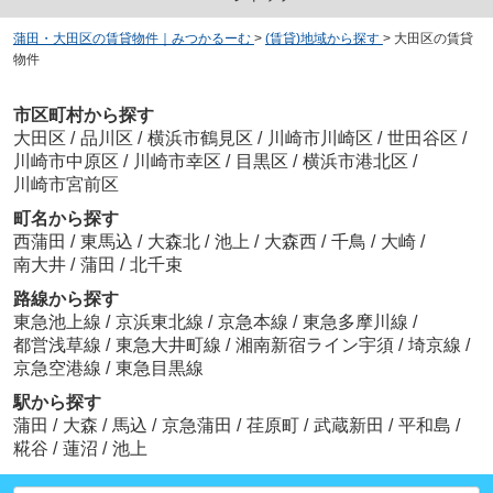
蒲田・大田区の賃貸物件｜みつかるーむ
>
(賃貸)地域から探す
>
大田区の賃貸
物件
市区町村から探す
大田区
/
品川区
/
横浜市鶴見区
/
川崎市川崎区
/
世田谷区
/
川崎市中原区
/
川崎市幸区
/
目黒区
/
横浜市港北区
/
川崎市宮前区
町名から探す
西蒲田
/
東馬込
/
大森北
/
池上
/
大森西
/
千鳥
/
大崎
/
南大井
/
蒲田
/
北千束
路線から探す
東急池上線
/
京浜東北線
/
京急本線
/
東急多摩川線
/
都営浅草線
/
東急大井町線
/
湘南新宿ライン宇須
/
埼京線
/
京急空港線
/
東急目黒線
駅から探す
蒲田
/
大森
/
馬込
/
京急蒲田
/
荏原町
/
武蔵新田
/
平和島
/
糀谷
/
蓮沼
/
池上