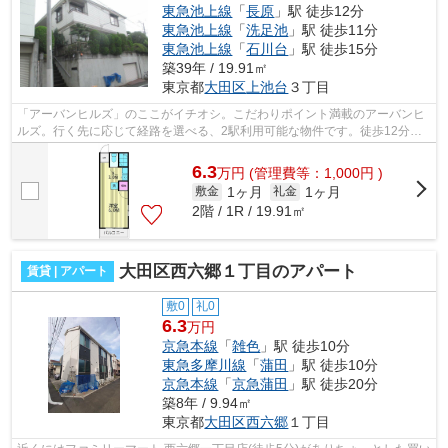
東急池上線
「
長原
」駅 徒歩12分
東急池上線
「
洗足池
」駅 徒歩11分
東急池上線
「
石川台
」駅 徒歩15分
築39年 / 19.91㎡
東京都
大田区
上池台
３丁目
「アーバンヒルズ」のここがイチオシ。こだわりポイント満載のアーバンヒ
ルズ。行く先に応じて経路を選べる、2駅利用可能な物件です。徒歩12分で
駅へのアクセスが可能な物件です。でき...
6.3
万
円
(管理費等：1,000円 )
1ヶ月
1ヶ月
敷金
礼金
2階 / 1R / 19.91㎡
大田区西六郷１丁目のアパート
賃貸 | アパート
敷0
礼0
6.3
万円
京急本線
「
雑色
」駅 徒歩10分
東急多摩川線
「
蒲田
」駅 徒歩10分
京急本線
「
京急蒲田
」駅 徒歩20分
築8年 / 9.94㎡
東京都
大田区
西六郷
１丁目