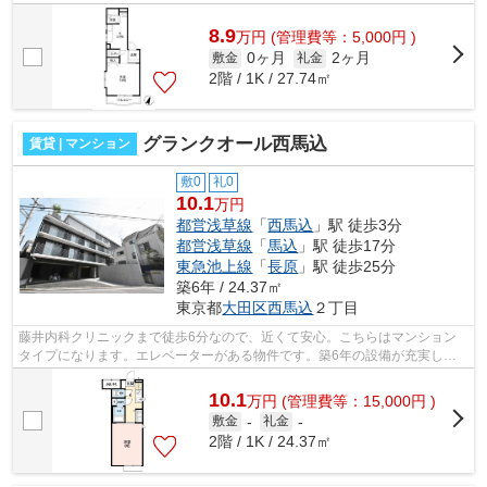
策もバッチリなマンションタイプの物件です...
8.9
万
円
(管理費等：5,000円 )
0ヶ月
2ヶ月
敷金
礼金
2階 / 1K / 27.74㎡
グランクオール西馬込
賃貸 | マンション
敷0
礼0
10.1
万円
都営浅草線
「
西馬込
」駅 徒歩3分
都営浅草線
「
馬込
」駅 徒歩17分
東急池上線
「
長原
」駅 徒歩25分
築6年 / 24.37㎡
東京都
大田区
西馬込
２丁目
藤井内科クリニックまで徒歩6分なので、近くて安心。こちらはマンション
タイプになります。エレベーターがある物件です。築6年の設備が充実した
物件となっています。大田区エリアと都...
10.1
万
円
(管理費等：15,000円 )
敷金
-
礼金
-
2階 / 1K / 24.37㎡