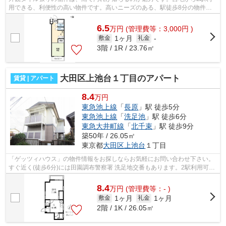
用できる、利便性の高い物件です。高いニーズのある、駅徒歩8分の物件で
す。こちらの物件はマンションです。当...
6.5
万
円
(管理費等：3,000円 )
1ヶ月
敷金
礼金
-
3階 / 1R / 23.76㎡
大田区上池台１丁目のアパート
賃貸 | アパート
8.4
万円
東急池上線
「
長原
」駅 徒歩5分
東急池上線
「
洗足池
」駅 徒歩6分
東急大井町線
「
北千束
」駅 徒歩9分
築50年 / 26.05㎡
東京都
大田区
上池台
１丁目
「ゲッツィハウス」の物件情報をお探しならお気軽にお問い合わせ下さい。
すぐ近く(徒歩6分)には田園調布警察署 洗足地交番もあります。2駅利用可能
な利便性の高い物件です。初期費用の...
8.4
万
円
(管理費等：- )
1ヶ月
1ヶ月
敷金
礼金
2階 / 1K / 26.05㎡