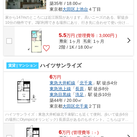
築35年 / 18.00㎡
東京都
大田区
上池台
４丁目
家から147mのところには近江医院があります。高いニーズのある、駅徒歩
10分の物件です。2駅利用できる場所にあり、行き先に合わせて使い分けが
できます。こちらの物件はアパートです。...
5.5
万
円
(管理費等：3,000円 )
1ヶ月
1ヶ月
敷金
礼金
2階 / 1K / 18.00㎡
ハイツサンライズ
賃貸 | マンション
6
万円
東急大井町線
「
北千束
」駅 徒歩4分
東急池上線
「
長原
」駅 徒歩8分
東急目黒線
「
洗足
」駅 徒歩10分
築44年 / 20.00㎡
東京都
大田区
北千束
２丁目
ハイツサンライズ：東急大井町線北千束駅にも近くて便利。歩いて徒歩6分
の場所にOlympic(オリンピック) 長原店があるのもポイント。こちらはマン
ションタイプになります。クレジットカ...
6
万
円
(管理費等：- )