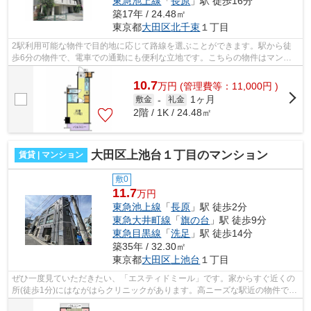
東急池上線
「
長原
」駅 徒歩16分
築17年 / 24.48㎡
東京都
大田区
北千束
１丁目
2駅利用可能な物件で目的地に応じて路線を選ぶことができます。駅から徒
歩6分の物件で、電車での通勤にも便利な立地です。こちらの物件はマンシ
ョンです。できるだけ早めに不動産情報...
10.7
万
円
(管理費等：11,000円 )
1ヶ月
敷金
-
礼金
2階 / 1K / 24.48㎡
大田区上池台１丁目のマンション
賃貸 | マンション
敷0
11.7
万円
東急池上線
「
長原
」駅 徒歩2分
東急大井町線
「
旗の台
」駅 徒歩9分
東急目黒線
「
洗足
」駅 徒歩14分
築35年 / 32.30㎡
東京都
大田区
上池台
１丁目
ぜひ一度見ていただきたい、「エスティドミール」です。家からすぐ近くの
所(徒歩1分)にはながはらクリニックがあります。高ニーズな駅近の物件で、
徒歩2分で駅に行くことができます。...