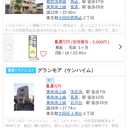
都営浅草線
「
馬込
」駅 徒歩17分
東急池上線
「
長原
」駅 徒歩25分
築22年 / 22.40㎡
東京都
大田区
西馬込
２丁目
こだわりポイント満載のグランヴァン西馬込Ⅱ。近くにはファミリーマート
サンズ大田西馬込店(徒歩4分)がありちょっとした買い物に便利です。造りと
デザインに関して、自信をもって情報...
8.8
万
円
(管理費等：5,000円 )
1ヶ月
敷金
-
礼金
2階 / 1K / 22.40㎡
グランモア（ケンハイム）
賃貸 | マンション
敷0
8.9
万円
東急池上線
「
洗足池
」駅 徒歩7分
東急池上線
「
長原
」駅 徒歩12分
東急池上線
「
石川台
」駅 徒歩15分
築26年 / 27.74㎡
東京都
大田区
上池台
３丁目
「グランモア（ケンハイム）」のここがイチオシ。大田洗足郵便局まで
454mです。幅広い層に好評な、駅から徒歩7分に立地する物件です。防犯対