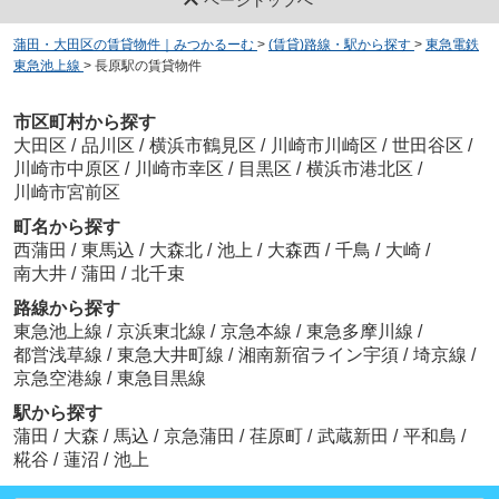
蒲田・大田区の賃貸物件｜みつかるーむ
>
(賃貸)路線・駅から探す
>
東急電鉄
東急池上線
>
長原駅の賃貸物件
市区町村から探す
大田区
/
品川区
/
横浜市鶴見区
/
川崎市川崎区
/
世田谷区
/
川崎市中原区
/
川崎市幸区
/
目黒区
/
横浜市港北区
/
川崎市宮前区
町名から探す
西蒲田
/
東馬込
/
大森北
/
池上
/
大森西
/
千鳥
/
大崎
/
南大井
/
蒲田
/
北千束
路線から探す
東急池上線
/
京浜東北線
/
京急本線
/
東急多摩川線
/
都営浅草線
/
東急大井町線
/
湘南新宿ライン宇須
/
埼京線
/
京急空港線
/
東急目黒線
駅から探す
蒲田
/
大森
/
馬込
/
京急蒲田
/
荏原町
/
武蔵新田
/
平和島
/
糀谷
/
蓮沼
/
池上