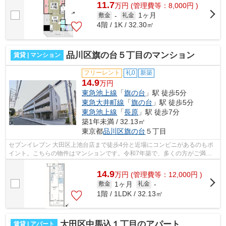
11.7
万
円
(管理費等：8,000円 )
1ヶ月
敷金
-
礼金
4階 / 1K / 32.30㎡
品川区旗の台５丁目のマンション
賃貸 | マンション
フリーレント
礼0
新築
14.9
万円
東急池上線
「
旗の台
」駅 徒歩5分
東急大井町線
「
旗の台
」駅 徒歩5分
東急池上線
「
長原
」駅 徒歩7分
築1年未満 / 32.13㎡
東京都
品川区
旗の台
５丁目
セブンイレブン 大田区上池台店まで徒歩4分と近場にコンビニがあるのもポ
イント。こちらの物件はマンションです。令和7年築で、多くの方がご満足
の物件はこちらです。駅から徒歩5分と...
14.9
万
円
(管理費等：12,000円 )
1ヶ月
敷金
礼金
-
1階 / 1LDK / 32.13㎡
大田区中馬込１丁目のアパート
賃貸 | アパート