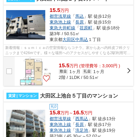
15.5
万円
都営浅草線
「
馬込
」駅 徒歩12分
東急池上線
「
長原
」駅 徒歩15分
東急大井町線
「
荏原町
」駅 徒歩18分
築3年 / 50.51㎡
東京都
大田区
中馬込
１丁目
新着情報：ｓｕｍｉｃａの空室情報ならコチラ。家からあべ内科皮フ科クリ
ニックまで426mです。様々な場所へのアクセスがしやすくなる2駅利用可能
な物件です。設備が充実してうれしい、...
15.5
万
円
(管理費等：3,000円 )
1ヶ月
1ヶ月
敷金
礼金
2階 / 1LDK / 50.51㎡
大田区上池台５丁目のマンション
賃貸 | マンション
礼0
15.8
16.5
万円～
万円
都営浅草線
「
西馬込
」駅 徒歩13分
東急池上線
「
長原
」駅 徒歩17分
東急池上線
「
洗足池
」駅 徒歩19分
築23年 / 45.30㎡～52.02㎡