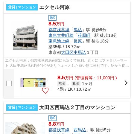
エクセル河原
賃貸 | マンション
敷0
8.5
万円
都営浅草線
「
馬込
」駅 徒歩9分
東急大井町線
「
荏原町
」駅 徒歩18分
東急池上線
「
長原
」駅 徒歩18分
築35年 / 18.72㎡
東京都
大田区
中馬込
１丁目
エクセル河原：都営浅草線馬込駅にも近くて便利。近くにはファミリーマー
ト 大田中馬込店(徒歩4分)がありちょっとした買い物に便利です。駅から徒歩
7分に立地する物件です。最上階の物...
8.5
万
円
(管理費等：11,000円 )
1ヶ月
敷金
-
礼金
4階 / 1K / 18.72㎡
大田区西馬込２丁目のマンション
賃貸 | マンション
敷0
8.8
万円
都営浅草線
「
西馬込
」駅 徒歩5分