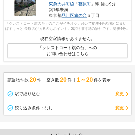
東急大井町線
「
荏原町
」駅 徒歩9分
築1年未満
東京都
品川区
旗の台
５丁目
「クレストコート旗の台」のここがイチオシ。歩いて徒歩4分の場所にまい
ばすけっと 長原店があるのもポイント。2駅利用可能の物件です。徒歩4分の
位置に駅がある物件です。できるだけ...
現在空室情報がありません。
「クレストコート旗の台」への
お問い合わせはこちら
20
20
1～20
該当物件数
件
空き数
件
件を表示
駅で絞り込む
変更
変更
絞り込み条件：
なし
ページトップへ