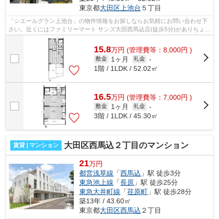
東京都
大田区
上池台
５丁目
「シエールグラン上池台」の物件情報をお探しならお気軽にお問い合わせ下
さい。近くにはファミリーマート サンズ大田西馬込店(徒歩5分)がありちょっ
とした買い物に便利です。こちらの...
15.8
万
円
(管理費等：8,000円 )
1ヶ月
敷金
礼金
-
1階 / 1LDK / 52.02㎡
16.5
万
円
(管理費等：7,000円 )
1ヶ月
敷金
礼金
-
3階 / 1LDK / 45.30㎡
大田区西馬込２丁目のマンション
賃貸 | マンション
21
万円
都営浅草線
「
西馬込
」駅 徒歩3分
東急池上線
「
長原
」駅 徒歩25分
東急大井町線
「
荏原町
」駅 徒歩28分
築13年 / 43.60㎡
東京都
大田区
西馬込
２丁目