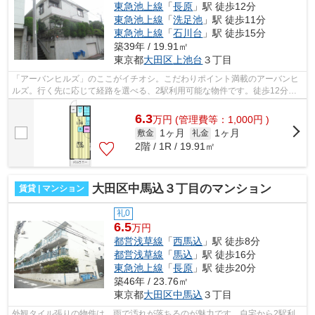
東急池上線
「
長原
」駅 徒歩12分
東急池上線
「
洗足池
」駅 徒歩11分
東急池上線
「
石川台
」駅 徒歩15分
築39年 / 19.91㎡
東京都
大田区
上池台
３丁目
「アーバンヒルズ」のここがイチオシ。こだわりポイント満載のアーバンヒ
ルズ。行く先に応じて経路を選べる、2駅利用可能な物件です。徒歩12分で
駅へのアクセスが可能な物件です。でき...
6.3
万
円
(管理費等：1,000円 )
1ヶ月
1ヶ月
敷金
礼金
2階 / 1R / 19.91㎡
大田区中馬込３丁目のマンション
賃貸 | マンション
礼0
6.5
万円
都営浅草線
「
西馬込
」駅 徒歩8分
都営浅草線
「
馬込
」駅 徒歩16分
東急池上線
「
長原
」駅 徒歩20分
築46年 / 23.76㎡
東京都
大田区
中馬込
３丁目
外観タイル張りの物件は、雨で汚れが落ちるのが魅力です。自宅から2駅利