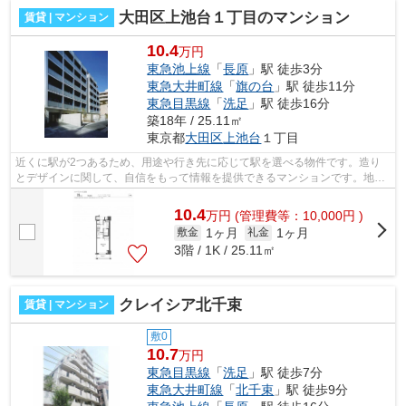
大田区上池台１丁目のマンション
賃貸 | マンション
10.4
万円
東急池上線
「
長原
」駅 徒歩3分
東急大井町線
「
旗の台
」駅 徒歩11分
東急目黒線
「
洗足
」駅 徒歩16分
築18年 / 25.11㎡
東京都
大田区
上池台
１丁目
近くに駅が2つあるため、用途や行き先に応じて駅を選べる物件です。造り
とデザインに関して、自信をもって情報を提供できるマンションです。地上
10階建てのマンションです。高ニーズな...
10.4
万
円
(管理費等：10,000円 )
1ヶ月
1ヶ月
敷金
礼金
3階 / 1K / 25.11㎡
クレイシア北千束
賃貸 | マンション
敷0
10.7
万円
東急目黒線
「
洗足
」駅 徒歩7分
東急大井町線
「
北千束
」駅 徒歩9分