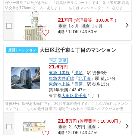
ぜひ一度見ていただきたい、「西馬込テラスコート」です。池上警察署 西馬
込交番が176mのところにあります。こちらはマンションタイプになりま
す。2駅利用可能でアクセスの良い物件で...
21
万
円
(管理費等：10,000円 )
1ヶ月
1ヶ月
敷金
礼金
4階 / 1LDK / 43.60㎡
大田区北千束１丁目のマンション
賃貸 | マンション
礼0
新築
21.6
万円
東急目黒線
「
洗足
」駅 徒歩3分
東急大井町線
「
北千束
」駅 徒歩7分
東急池上線
「
長原
」駅 徒歩13分
築1年未満 / 43.47㎡
東京都
大田区
北千束
１丁目
徒歩3分に駅がある物件です。2026年築の物件です。こちらの物件はマンシ
ョンです。こちらの物件は周辺に駅が2つあるので電車へのアクセスが便利
な物件です。大田区エリアにある賃貸情...
21.6
万
円
(管理費等：10,000円 )
21.6万円
敷金
礼金
-
4階 / 2LDK / 43.47㎡