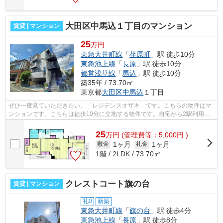
大田区中馬込１丁目のマンション
賃貸 | マンション
25
万円
東急大井町線
「
荏原町
」駅 徒歩10分
東急池上線
「
長原
」駅 徒歩10分
都営浅草線
「
馬込
」駅 徒歩10分
築35年 / 73.70㎡
東京都
大田区
中馬込
１丁目
ぜひ一度見ていただきたい、「レジデンスオザキ」です。こちらの物件はマ
ンションです。こちらは徒歩10分に立地する物件です。自宅から2駅利用で
きる、利便性の高いマンションです。い...
25
万
円
(管理費等：5,000円 )
1ヶ月
1ヶ月
敷金
礼金
1階 / 2LDK / 73.70㎡
クレストコート旗の台
賃貸 | マンション
礼0
新築
東急大井町線
「
旗の台
」駅 徒歩4分
東急池上線
「
長原
」駅 徒歩8分