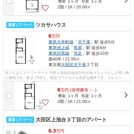
1ヶ月
1ヶ月
敷金
礼金
2階 / 1K / 20.00㎡
ツカサハウス
賃貸 | アパート
6
万円
東急大井町線
「
北千束
」駅 徒歩5分
東急池上線
「
長原
」駅 徒歩6分
東急目黒線
「
洗足
」駅 徒歩10分
築40年 / 21.00㎡
東京都
大田区
北千束
２丁目
近くにはファミリーマート 大田上池台店(徒歩5分)がありちょっとした買い物
に便利です。駅まで5分と、駅近でアクセスも良好な物件です。クレジット
カードで初期費用がお支払いいただけ...
6
万
円
(管理費等：- )
1ヶ月
1ヶ月
敷金
礼金
2階 / 1K / 21.00㎡
大田区上池台３丁目のアパート
賃貸 | アパート
6.3
万円