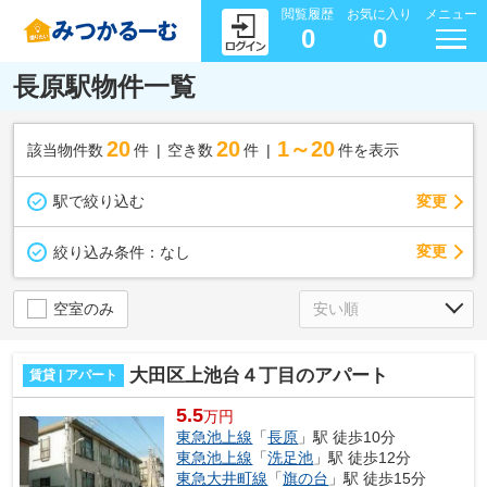
閲覧履歴
お気に入り
メニュー
0
0
長原駅物件一覧
20
20
1～20
該当物件数
件
空き数
件
件を表示
駅で絞り込む
変更
変更
絞り込み条件：
なし
空室のみ
大田区上池台４丁目のアパート
賃貸 | アパート
5.5
万円
東急池上線
「
長原
」駅 徒歩10分
東急池上線
「
洗足池
」駅 徒歩12分
東急大井町線
「
旗の台
」駅 徒歩15分