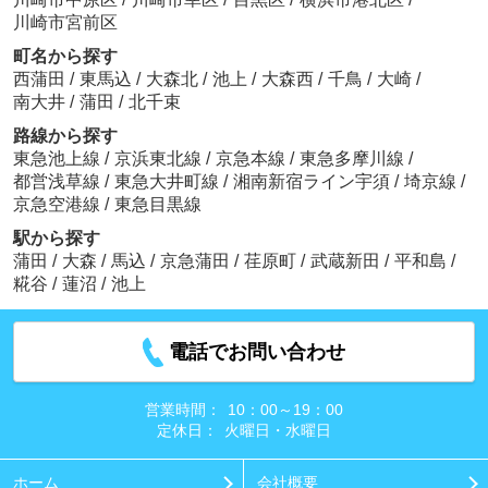
川崎市宮前区
町名から探す
西蒲田
/
東馬込
/
大森北
/
池上
/
大森西
/
千鳥
/
大崎
/
南大井
/
蒲田
/
北千束
路線から探す
東急池上線
/
京浜東北線
/
京急本線
/
東急多摩川線
/
都営浅草線
/
東急大井町線
/
湘南新宿ライン宇須
/
埼京線
/
京急空港線
/
東急目黒線
駅から探す
蒲田
/
大森
/
馬込
/
京急蒲田
/
荏原町
/
武蔵新田
/
平和島
/
糀谷
/
蓮沼
/
池上
電話でお問い合わせ
営業時間：
10：00～19：00
定休日：
火曜日・水曜日
ホーム
会社概要