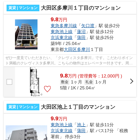
大田区多摩川１丁目のマンション
賃貸 | マンション
9.8
万円
東急多摩川線
「
矢口渡
」駅 徒歩2分
東急池上線
「
蓮沼
」駅 徒歩12分
京浜東北線
「
蒲田
」駅 徒歩25分
築9年 / 25.04㎡
東京都
大田区
多摩川
１丁目
ぜひ一度見ていただきたい、「クレヴィスタ多摩川」です。こだわりポイン
ト満載のクレヴィスタ多摩川。こちらの物件はエレベーター付きです。周辺
に2駅ありの電車通勤しやすいマンショ...
9.8
万
円
(管理費等：12,000円 )
1ヶ月
1ヶ月
敷金
礼金
5階 / 1K / 25.04㎡
大田区池上１丁目のマンション
賃貸 | マンション
9.9
万円
東急池上線
「
池上
」駅 徒歩11分
京浜東北線
「
蒲田
」駅 バス17分 「税務
署前」 停歩3分