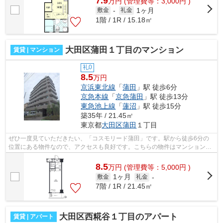
7.9
万
円
(管理費等：3,000円 )
1ヶ月
敷金
-
礼金
1階 / 1R / 15.18㎡
大田区蒲田１丁目のマンション
賃貸 | マンション
礼0
8.5
万円
京浜東北線
「
蒲田
」駅 徒歩6分
京急本線
「
京急蒲田
」駅 徒歩13分
東急池上線
「
蓮沼
」駅 徒歩15分
築35年 / 21.45㎡
東京都
大田区
蒲田
１丁目
ぜひ一度見ていただきたい、「コスモリード蒲田」です。駅から徒歩6分の
位置にある物件なので、アクセスも良好です。こちらの物件はマンションで
す。エレベーター付き物件です。大田区...
8.5
万
円
(管理費等：5,000円 )
1ヶ月
敷金
礼金
-
7階 / 1R / 21.45㎡
大田区西糀谷１丁目のアパート
賃貸 | アパート