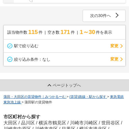
次の30件へ
115
171
1～30
該当物件数
件
空き数
件
件を表示
駅で絞り込む
変更
変更
絞り込み条件：
なし
ページトップへ
蒲田・大田区の賃貸物件｜みつかるーむ
>
(賃貸)路線・駅から探す
>
東急電鉄
東急池上線
>
蒲田駅の賃貸物件
市区町村から探す
大田区
/
品川区
/
横浜市鶴見区
/
川崎市川崎区
/
世田谷区
/
川崎市中原区
/
川崎市幸区
/
目黒区
/
横浜市港北区
/