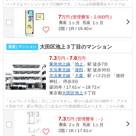
バッチリなマンションタイプの物件です。こちらは初期費用をカードでお支
払いいただける物件なので、支払い手続...
7
万
円
(管理費等：2,000円 )
1ヶ月
1ヶ月
敷金
礼金
2階 / 1R / 19.40㎡
大田区池上３丁目のマンション
賃貸 | マンション
7.3
7.6
万円～
万円
東急池上線
「
池上
」駅 徒歩7分
京浜東北線
「
蒲田
」駅 徒歩30分
京浜東北線
「
大森
」駅 バス21分 「徳持
神社」 停歩3分
築35年 / 17.61㎡～18.72㎡
東京都
大田区
池上
３丁目
「エルプレイス池上」のここがイチオシ。駅から徒歩7分の物件で、アクセ
ス良好です。駅が周辺に2つあるので行動範囲が広がります。こちらの物件
はマンションです。大田区エリアと東急...
7.3
万
円
(管理費等：- )
2ヶ月
1ヶ月
敷金
礼金
2階 / 1K / 17.61㎡