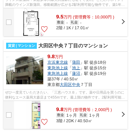
満載のウインズ新蒲田。移動範囲が広がる2駅利用可能な物件です。築1年の
物件です。当社スタッフが地域の賃貸...
9.5
万
円
(管理費等：10,000円 )
敷金
-
礼金
-
2階 / 1K / 17.01㎡
大田区中央７丁目のマンション
賃貸 | マンション
9.8
万円
京浜東北線
「
蒲田
」駅 徒歩18分
東急池上線
「
池上
」駅 徒歩15分
東急池上線
「
蓮沼
」駅 徒歩19分
築37年 / 40.50㎡
東京都
大田区
中央
７丁目
ぜひ一度見ていただきたい、「三恵ハウスＢ」です。薬や日用品を買うのに
便利なエース薬局大森店まで455mです。最上階の物件です。2駅利用可能な
アクセスの良いマンションです。できる...
9.8
万
円
(管理費等：2,000円 )
1ヶ月
1ヶ月
敷金
礼金
3階 / 2DK / 40.50㎡