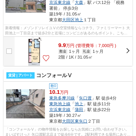
京浜東北線
「
大森
」駅 バス12分 「税務
署前」 停歩3分
築19年 / 31.05㎡
東京都
大田区
池上
１丁目
新着情報：メゾンドソレイユⅤの空室情報ならコチラ。ファミリーマート 大
田池上一丁目店まで徒歩2分と近場にコンビニがあるのもポイント。こちら
はマンションタイプになります。駅から...
9.9
万
円
(管理費等：7,000円 )
1ヶ月
1ヶ月
敷金
礼金
2階 / 1K / 31.05㎡
コンフォールⅤ
賃貸 | アパート
敷0
10.1
万円
東急多摩川線
「
矢口渡
」駅 徒歩4分
東急池上線
「
池上
」駅 徒歩11分
京浜東北線
「
蒲田
」駅 徒歩22分
築19年 / 30.27㎡
東京都
大田区
東矢口
２丁目
「コンフォールⅤ」の物件情報をお探しならお気軽にお問い合わせ下さい。
まいばすけっと 矢口渡駅北店まで徒歩6分です。2駅利用できる場所にあり、