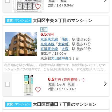
敷金
-
礼金
-
2階 / 1R / 9.94㎡
大田区中央３丁目のマンション
賃貸 | マンション
礼0
6.5
万円
京浜東北線
「
蒲田
」駅 徒歩20分
京急本線
「
大森町
」駅 徒歩17分
京浜東北線
「
大森
」駅 徒歩22分
築31年 / 15.00㎡
東京都
大田区
中央
３丁目
利用可能な駅が2駅あり、利便性の高い物件です。防犯対策もバッチリなマ
ンションタイプの物件です。こちらは初期費用をカードでお支払いいただけ
る物件です。できるだけ早めに不動産情...
6.5
万
円
(管理費等：- )
1ヶ月
敷金
礼金
-
2階 / 1K / 15.00㎡
大田区西蒲田７丁目のマンション
賃貸 | マンション