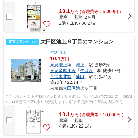
アクセスが便利です。徒歩4分で駅にア...
10.1
万
円
(管理費等：5,000円 )
2ヶ月
敷金
-
礼金
2階 / 1DK / 30.27㎡
大田区池上６丁目のマンション
賃貸 | マンション
敷0
礼0
10.1
万円
東急池上線
「
池上
」駅 徒歩2分
東急多摩川線
「
矢口渡
」駅 徒歩17分
京浜東北線
「
蒲田
」駅 徒歩24分
築20年 / 22.14㎡
東京都
大田区
池上
６丁目
こだわりポイント満載のＭＯＤＵＬＯＲ池上。歩いて193mの場所に、Tokyu
Store(東急ストア) 池上店があります。駅まで徒歩2分の立地が魅力的な、利
便性の高い物件です。こちらの物件は...
10.1
万
円
(管理費等：10,000円 )
敷金
-
礼金
-
4階 / 1K / 22.14㎡