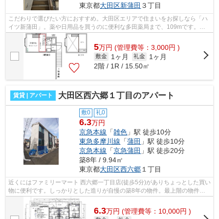
東京都
大田区
新蒲田
３丁目
こだわりで選びたい方におすすめ。大田区エリアで住まいをお探しなら「ハ
イツ新蒲田」。薬や日用品を買うのに便利な多田薬局まで、109mです。快
適な暮らしがしたいとお考えの方に、ぜ...
5
万
円
(管理費等：3,000円 )
1ヶ月
1ヶ月
敷金
礼金
2階 / 1R / 15.50㎡
大田区西六郷１丁目のアパート
賃貸 | アパート
敷0
礼0
6.3
万円
京急本線
「
雑色
」駅 徒歩10分
東急多摩川線
「
蒲田
」駅 徒歩10分
京急本線
「
京急蒲田
」駅 徒歩20分
築8年 / 9.94㎡
東京都
大田区
西六郷
１丁目
近くにはファミリーマート 西六郷一丁目店(徒歩5分)がありちょっとした買い
物に便利です。しっかりとした造りが自慢の築8年の物件。最上階の物件で
す。外観タイル張りは耐久性に優れ、...
6.3
万
円
(管理費等：10,000円 )