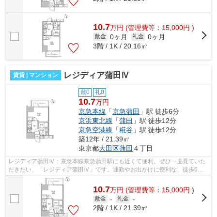
10.7
万
円
(管理費等：15,000円 )
0ヶ月
0ヶ月
敷金
礼金
3階 / 1K / 20.16㎡
レジディア蒲田Ⅳ
賃貸 | マンション
敷0
礼0
10.7
万円
京急本線
「
京急蒲田
」駅 徒歩6分
京浜東北線
「
蒲田
」駅 徒歩12分
京急空港線
「
糀谷
」駅 徒歩12分
築12年 / 21.39㎡
東京都
大田区
蒲田
４丁目
レジディア蒲田Ⅳ：京急本線京急蒲田駅にも近くて便利。ぜひ一度見ていた
だきたい、「レジディア蒲田Ⅳ」です。通勤やお出かけに便利な、徒歩6分
に駅のある物件です。14階建てで街並みに...
10.7
万
円
(管理費等：15,000円 )
敷金
-
礼金
-
2階 / 1K / 21.39㎡