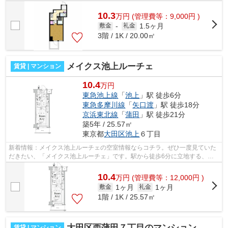
て情報を提供できるマンションです。...
10.3
万
円
(管理費等：9,000円 )
1.5ヶ月
敷金
-
礼金
3階 / 1K / 20.00㎡
メイクス池上ルーチェ
賃貸 | マンション
10.4
万円
東急池上線
「
池上
」駅 徒歩6分
東急多摩川線
「
矢口渡
」駅 徒歩18分
京浜東北線
「
蒲田
」駅 徒歩21分
築5年 / 25.57㎡
東京都
大田区
池上
６丁目
新着情報：メイクス池上ルーチェの空室情報ならコチラ。ぜひ一度見ていた
だきたい、「メイクス池上ルーチェ」です。駅から徒歩6分に立地する、魅
力的な駅近物件です。物件の近くに駅が...
10.4
万
円
(管理費等：12,000円 )
1ヶ月
1ヶ月
敷金
礼金
1階 / 1K / 25.57㎡
大田区西蒲田７丁目のマンション
賃貸 | マンション