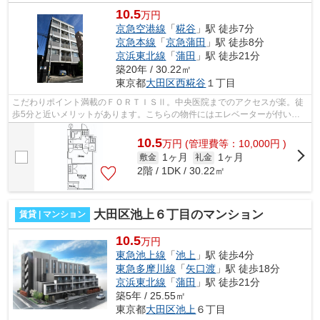
10.5
万円
京急空港線
「
糀谷
」駅 徒歩7分
京急本線
「
京急蒲田
」駅 徒歩8分
京浜東北線
「
蒲田
」駅 徒歩21分
築20年 / 30.22㎡
東京都
大田区
西糀谷
１丁目
こだわりポイント満載のＦＯＲＴＩＳⅡ。中央医院までのアクセスが楽。徒
歩5分と近いメリットがあります。こちらの物件にはエレベーターが付いて
います。朝に慌てることなく行動するた...
10.5
万
円
(管理費等：10,000円 )
1ヶ月
1ヶ月
敷金
礼金
2階 / 1DK / 30.22㎡
大田区池上６丁目のマンション
賃貸 | マンション
10.5
万円
東急池上線
「
池上
」駅 徒歩4分
東急多摩川線
「
矢口渡
」駅 徒歩18分
京浜東北線
「
蒲田
」駅 徒歩21分
築5年 / 25.55㎡
東京都
大田区
池上
６丁目