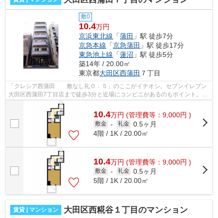
敷0
10.4
万円
京浜東北線
「
蒲田
」駅 徒歩7分
京急本線
「
京急蒲田
」駅 徒歩17分
東急池上線
「
蓮沼
」駅 徒歩5分
築14年 / 20.00㎡
東京都
大田区
西蒲田
７丁目
「クレシア西蒲田 敷なし礼０．５」のここがイチオシ。セブンイレブン
大田区西蒲田7丁目店まで徒歩3分と近場にコンビニがあるのもポイント。周
辺環境の良い10階建ての建物です。魅...
10.4
万
円
(管理費等：9,000円 )
0.5ヶ月
敷金
-
礼金
4階 / 1K / 20.00㎡
10.4
万
円
(管理費等：9,000円 )
0.5ヶ月
敷金
-
礼金
5階 / 1K / 20.00㎡
大田区西糀谷１丁目のマンション
賃貸 | マンション