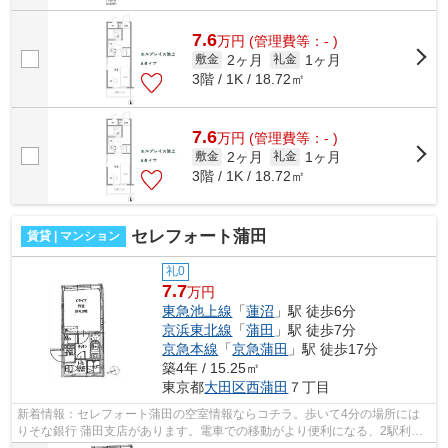
7.6
万
円
(管理費等：- )
2ヶ月
1ヶ月
敷金
礼金
3階 / 1K / 18.72㎡
7.6
万
円
(管理費等：- )
2ヶ月
1ヶ月
敷金
礼金
3階 / 1K / 18.72㎡
セレフォート蒲田
賃貸 | マンション
礼0
7.7
万円
東急池上線
「
蓮沼
」駅 徒歩6分
京浜東北線
「
蒲田
」駅 徒歩7分
京急本線
「
京急蒲田
」駅 徒歩17分
築4年 / 15.25㎡
東京都
大田区
西蒲田
７丁目
新着情報：セレフォート蒲田の空室情報ならコチラ。歩いて4分の場所には
りそな銀行 蒲田支店があります。電車での移動がより便利になる、2駅利用
可能なマンションです。駅から徒歩6分...