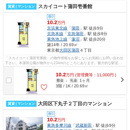
スカイコート蒲田壱番館
賃貸 | マンション
敷0
10.2
万円
京浜東北線
「
蒲田
」駅 徒歩9分
京急本線
「
京急蒲田
」駅 徒歩8分
東急池上線
「
蓮沼
」駅 徒歩20分
築14年 / 20.69㎡
東京都
大田区
蒲田
４丁目
「スカイコート蒲田壱番館」の物件情報をお探しならお気軽にお問い合わせ
下さい。本蒲田公園が物件から234mのところにあります。魅力的な駅近の
物件で、駅まで徒歩9分です。こちらのマ...
10.2
万
円
(管理費等：11,000円 )
1ヶ月
敷金
-
礼金
3階 / 1K / 20.69㎡
大田区下丸子２丁目のマンション
賃貸 | マンション
敷0
10.2
万円
東急多摩川線
「
武蔵新田
」駅 徒歩9分