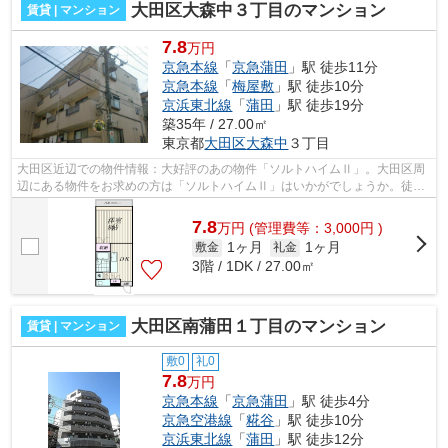
大田区大森中３丁目のマンション
賃貸 | マンション
7.8
万円
京急本線
「
京急蒲田
」駅 徒歩11分
京急本線
「
梅屋敷
」駅 徒歩10分
京浜東北線
「
蒲田
」駅 徒歩19分
築35年 / 27.00㎡
東京都
大田区
大森中
３丁目
大田区近辺での物件情報：大好評のあの物件「ソルトハイムⅡ」。大田区周
辺にある物件をお求めの方は「ソルトハイムⅡ」はいかがでしょうか。徒歩
11分で駅へのアクセスが可能な物件です...
7.8
万
円
(管理費等：3,000円 )
1ヶ月
1ヶ月
敷金
礼金
3階 / 1DK / 27.00㎡
大田区南蒲田１丁目のマンション
賃貸 | マンション
敷0
礼0
7.8
万円
京急本線
「
京急蒲田
」駅 徒歩4分
京急空港線
「
糀谷
」駅 徒歩10分
京浜東北線
「
蒲田
」駅 徒歩12分