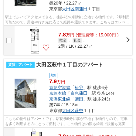
築20年 / 22.27㎡
東京都
大田区
南蒲田
１丁目
駅まで歩いてアクセスできる、徒歩4分の距離に立地する物件です。2駅利用
可能なので、用途や行き先に応じて経路を選択できます。こちらはエレベー
ター付き物件です。こちらはマンショ...
7.8
万
円
(管理費等：15,000円 )
敷金
-
礼金
-
2階 / 1K / 22.27㎡
大田区萩中１丁目のアパート
賃貸 | アパート
敷0
7.9
万円
京急空港線
「
糀谷
」駅 徒歩6分
京急本線
「
京急蒲田
」駅 徒歩14分
京浜東北線
「
蒲田
」駅 徒歩24分
築7年 / 15.18㎡
東京都
大田区
萩中
１丁目
こちらの物件はアパートです。駅徒歩6分に駅が立地する物件なので、電車
を多く利用する方にとって便利です。この物件は内観も綺麗で設備も充実し
た、平成30年築となっています。行動範...