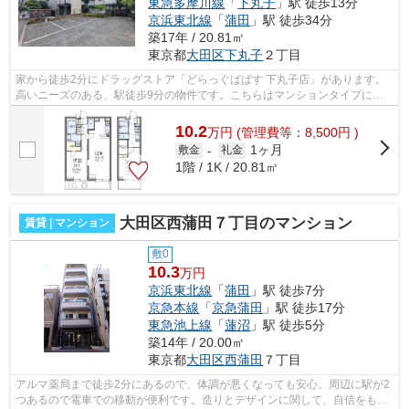
東急多摩川線
「
下丸子
」駅 徒歩13分
京浜東北線
「
蒲田
」駅 徒歩34分
築17年 / 20.81㎡
東京都
大田区
下丸子
２丁目
家から徒歩2分にドラッグストア「どらっぐぱぱす 下丸子店」があります。
高いニーズのある、駅徒歩9分の物件です。こちらはマンションタイプにな
ります。2駅利用できる場所にあり、行...
10.2
万
円
(管理費等：8,500円 )
1ヶ月
敷金
-
礼金
1階 / 1K / 20.81㎡
大田区西蒲田７丁目のマンション
賃貸 | マンション
敷0
10.3
万円
京浜東北線
「
蒲田
」駅 徒歩7分
京急本線
「
京急蒲田
」駅 徒歩17分
東急池上線
「
蓮沼
」駅 徒歩5分
築14年 / 20.00㎡
東京都
大田区
西蒲田
７丁目
アルマ薬局まで徒歩2分にあるので、体調が悪くなっても安心。周辺に駅が2
つあるので電車での移動が便利です。造りとデザインに関して、自信をもっ