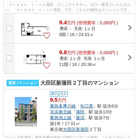
「Ｕｒｂａｎ Ｌｉｎｋ蒲田」のここがイチオシ。ぜひ一度見ていただきた
い、「Ｕｒｂａｎ Ｌｉｎｋ蒲田」です。こちらの物件はマンションです。
エレベーター付きの物件です。大田区...
9.4
万
円
(管理費等：5,000円 )
1ヶ月
敷金
-
礼金
8階 / 1K / 24.01㎡
9.8
万
円
(管理費等：5,000円 )
1ヶ月
1ヶ月
敷金
礼金
11階 / 1K / 20.36㎡
大田区新蒲田２丁目のマンション
賃貸 | マンション
敷0
礼0
9.5
万円
東急多摩川線
「
矢口渡
」駅 徒歩6分
京浜東北線
「
蒲田
」駅 徒歩13分
東急池上線
「
蓮沼
」駅 徒歩7分
築1年 / 17.01㎡
東京都
大田区
新蒲田
２丁目
ウインズ新蒲田：東急多摩川線矢口渡駅にも近くて便利。こだわりポイント