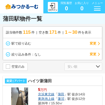
閲覧履歴
お気に入り
メニュー
0
0
蒲田駅物件一覧
115
171
1～30
該当物件数
件
空き数
件
件を表示
駅で絞り込む
変更
変更
絞り込み条件：
なし
空室のみ
ハイツ新蒲田
賃貸 | アパート
5
万円
京浜東北線
「
蒲田
」駅 徒歩14分
東急池上線
「
蓮沼
」駅 徒歩12分
築36年 / 15.50㎡