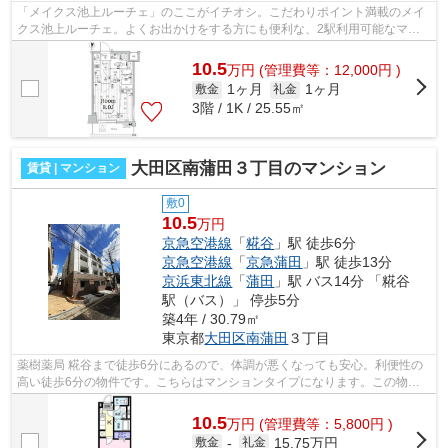
「メイクス池上ルーチェ」のここがイチオシ。こだわりポイント満載のメイ
クス池上ルーチェ。よくお出かけをする方にも便利な、2駅利用可能なマン
ションです。外壁にはタイルが張られて...
10.5
万
円
(管理費等：12,000円 )
1ヶ月
1ヶ月
敷金
礼金
3階 / 1K / 25.55㎡
大田区南蒲田３丁目のマンション
賃貸 | マンション
敷0
10.5
万円
京急空港線
「
糀谷
」駅 徒歩6分
京急空港線
「
京急蒲田
」駅 徒歩13分
京浜東北線
「
蒲田
」駅 バス14分 「糀谷
駅（バス）」 停歩5分
築4年 / 30.79㎡
東京都
大田区
南蒲田
３丁目
薬樹薬局 糀谷まで徒歩6分にあるので、体調が悪くなっても安心。利便性の
高い徒歩6分の物件です。こちらはマンションタイプになります。この物件
は内観も綺麗で設備も充実した、2021年...
10.5
万
円
(管理費等：5,800円 )
15.75万円
敷金
-
礼金