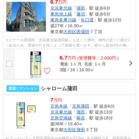
6.7
万円
京浜東北線
「
蒲田
」駅 徒歩6分
東急池上線
「
蓮沼
」駅 徒歩5分
東急多摩川線
「
矢口渡
」駅 徒歩12分
築27年 / 16.00㎡
東京都
大田区
西蒲田
７丁目
エピナール西蒲田：京浜東北線蒲田駅にも近くて便利。物件の近くに駅が2
つあるため、用途や行き先によって経路を選べます。駅から徒歩6分の物件
なら、駅前のお買い物も便利です。造り...
6.7
万
円
(管理費等：2,000円 )
1ヶ月
1ヶ月
敷金
礼金
3階 / 1K / 16.00㎡
シャローム蒲田
賃貸 | マンション
7
万円
京急本線
「
京急蒲田
」駅 徒歩6分
京浜東北線
「
蒲田
」駅 徒歩13分
京急空港線
「
糀谷
」駅 徒歩18分
築38年 / 19.40㎡
東京都
大田区
蒲田
３丁目
セブンイレブン 大田区蒲田あやめ橋店が373mにある物件です。防犯対策も