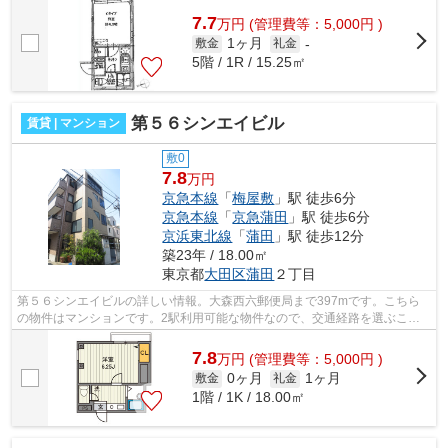
7.7
万
円
(管理費等：5,000円 )
1ヶ月
敷金
礼金
-
5階 / 1R / 15.25㎡
第５６シンエイビル
賃貸 | マンション
敷0
7.8
万円
京急本線
「
梅屋敷
」駅 徒歩6分
京急本線
「
京急蒲田
」駅 徒歩6分
京浜東北線
「
蒲田
」駅 徒歩12分
築23年 / 18.00㎡
東京都
大田区
蒲田
２丁目
第５６シンエイビルの詳しい情報。大森西六郵便局まで397mです。こちら
の物件はマンションです。2駅利用可能な物件なので、交通経路を選ぶこと
ができます。当社スタッフが地域の賃貸情...
7.8
万
円
(管理費等：5,000円 )
0ヶ月
1ヶ月
敷金
礼金
1階 / 1K / 18.00㎡