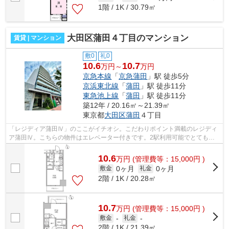
1階 / 1K / 30.79㎡
大田区蒲田４丁目のマンション
賃貸 | マンション
敷0
礼0
10.6
10.7
万円～
万円
京急本線
「
京急蒲田
」駅 徒歩5分
京浜東北線
「
蒲田
」駅 徒歩11分
東急池上線
「
蒲田
」駅 徒歩11分
築12年 / 20.16㎡～21.39㎡
東京都
大田区
蒲田
４丁目
「レジディア蒲田Ⅳ」のここがイチオシ。こだわりポイント満載のレジディ
ア蒲田Ⅳ。こちらの物件はエレベーター付きです。2駅利用可能でとても利
便性の高いマンションです。できるだけ早...
10.6
万
円
(管理費等：15,000円 )
0ヶ月
0ヶ月
敷金
礼金
2階 / 1K / 20.28㎡
10.7
万
円
(管理費等：15,000円 )
敷金
-
礼金
-
2階 / 1K / 21.39㎡