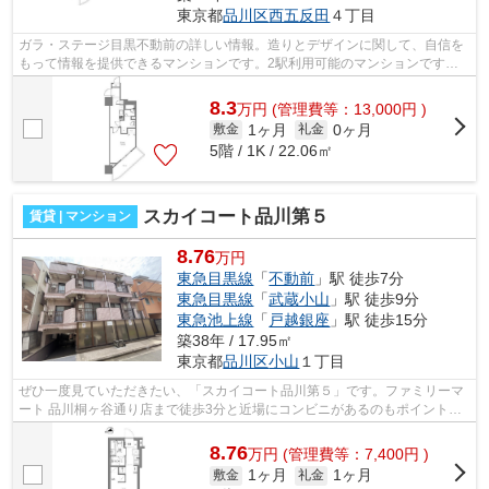
東京都
品川区
西五反田
４丁目
ガラ・ステージ目黒不動前の詳しい情報。造りとデザインに関して、自信を
もって情報を提供できるマンションです。2駅利用可能のマンションです。
エレベーターがある物件です。当社スタ...
8.3
万
円
(管理費等：13,000円 )
1ヶ月
0ヶ月
敷金
礼金
5階 / 1K / 22.06㎡
スカイコート品川第５
賃貸 | マンション
8.76
万円
東急目黒線
「
不動前
」駅 徒歩7分
東急目黒線
「
武蔵小山
」駅 徒歩9分
東急池上線
「
戸越銀座
」駅 徒歩15分
築38年 / 17.95㎡
東京都
品川区
小山
１丁目
ぜひ一度見ていただきたい、「スカイコート品川第５」です。ファミリーマ
ート 品川桐ヶ谷通り店まで徒歩3分と近場にコンビニがあるのもポイント。
こちらは徒歩7分に立地する物件です。...
8.76
万
円
(管理費等：7,400円 )
1ヶ月
1ヶ月
敷金
礼金