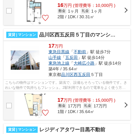
16
万
円
(管理費等：10,000円 )
1ヶ月
1ヶ月
敷金
礼金
2階 / 1DK / 30.31㎡
品川区西五反田５丁目のマンション
賃貸 | マンション
17
万円
東急目黒線
「
不動前
」駅 徒歩7分
山手線
「
五反田
」駅 徒歩14分
東急池上線
「
大崎広小路
」駅 徒歩14分
築4年 / 35.64㎡
東京都
品川区
西五反田
５丁目
こちらの物件はマンションです。築浅で、設備もそろっている物件です。き
れいな物件で気持ちもフレッシュ。2駅利用できるので電車をよく使う方に
おすすめな物件です。こだわりの条件と...
17
万
円
(管理費等：15,000円 )
17万円
17万円
敷金
礼金
1階 / 1DK / 35.64㎡
レジディアタワー目黒不動前
賃貸 | マンション