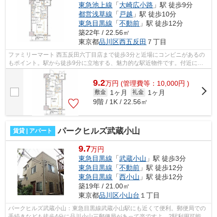
東急池上線
「
大崎広小路
」駅 徒歩9分
都営浅草線
「
戸越
」駅 徒歩10分
東急目黒線
「
不動前
」駅 徒歩12分
築22年 / 22.56㎡
東京都
品川区
西五反田
７丁目
ファミリーマート 西五反田六丁目店まで徒歩3分と近場にコンビニがあるの
もポイント。駅から徒歩9分に立地する、魅力的な駅近物件です。付近に駅
が2つあるので、経路を用途や行き先に...
9.2
万
円
(管理費等：10,000円 )
1ヶ月
1ヶ月
敷金
礼金
9階 / 1K / 22.56㎡
パークヒルズ武蔵小山
賃貸 | アパート
9.7
万円
東急目黒線
「
武蔵小山
」駅 徒歩3分
東急目黒線
「
不動前
」駅 徒歩12分
東急目黒線
「
西小山
」駅 徒歩12分
築19年 / 21.00㎡
東京都
品川区
小山台
１丁目
パークヒルズ武蔵小山：東急目黒線武蔵小山駅にも近くて便利。郵便局での
手続きなども徒歩4分に品川小山三郵便局があって楽ですよ。2駅利用可能な