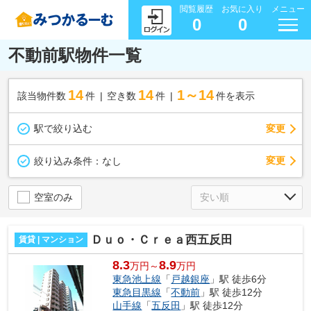
閲覧履歴
お気に入り
メニュー
0
0
不動前駅物件一覧
14
14
1～14
該当物件数
件
空き数
件
件を表示
駅で絞り込む
変更
変更
絞り込み条件：
なし
空室のみ
Ｄｕｏ・Ｃｒｅａ西五反田
賃貸 | マンション
8.3
8.9
万円～
万円
東急池上線
「
戸越銀座
」駅 徒歩6分
東急目黒線
「
不動前
」駅 徒歩12分
山手線
「
五反田
」駅 徒歩12分