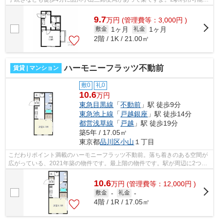
物件なので交通の利便性が良いのが魅...
9.7
万
円
(管理費等：3,000円 )
1ヶ月
1ヶ月
敷金
礼金
2階 / 1K / 21.00㎡
ハーモニーフラッツ不動前
賃貸 | マンション
敷0
礼0
10.6
万円
東急目黒線
「
不動前
」駅 徒歩9分
東急池上線
「
戸越銀座
」駅 徒歩14分
都営浅草線
「
戸越
」駅 徒歩19分
築5年 / 17.05㎡
東京都
品川区
小山
１丁目
こだわりポイント満載のハーモニーフラッツ不動前。落ち着きのある空間が
広がっている、2021年築の物件です。最上階の物件です。駅が周辺に2つあ
るので行動範囲が広がります。できるだ...
10.6
万
円
(管理費等：12,000円 )
敷金
-
礼金
-
4階 / 1R / 17.05㎡