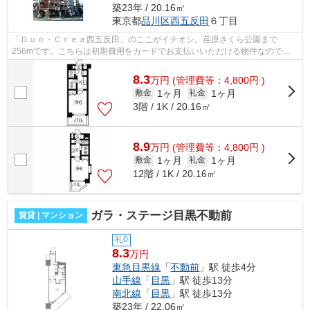
築23年 / 20.16㎡
東京都
品川区
西五反田
６丁目
「Ｄｕｏ・Ｃｒｅａ西五反田」のここがイチオシ。荏原さくら公園まで
256mです。こちらは初期費用をカードでお支払いいただける物件なので、
支払い手続きの手間が省けます。こちらの物...
8.3
万
円
(管理費等：4,800円 )
1ヶ月
1ヶ月
敷金
礼金
3階 / 1K / 20.16㎡
8.9
万
円
(管理費等：4,800円 )
1ヶ月
1ヶ月
敷金
礼金
12階 / 1K / 20.16㎡
ガラ・ステージ目黒不動前
賃貸 | マンション
礼0
8.3
万円
東急目黒線
「
不動前
」駅 徒歩4分
山手線
「
目黒
」駅 徒歩13分
南北線
「
目黒
」駅 徒歩13分
築23年 / 22.06㎡