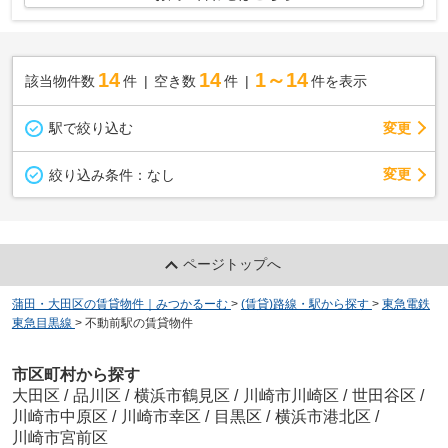
14
14
1～14
該当物件数
件
空き数
件
件を表示
駅で絞り込む
変更
変更
絞り込み条件：
なし
ページトップへ
蒲田・大田区の賃貸物件｜みつかるーむ
>
(賃貸)路線・駅から探す
>
東急電鉄
東急目黒線
>
不動前駅の賃貸物件
市区町村から探す
大田区
/
品川区
/
横浜市鶴見区
/
川崎市川崎区
/
世田谷区
/
川崎市中原区
/
川崎市幸区
/
目黒区
/
横浜市港北区
/
川崎市宮前区