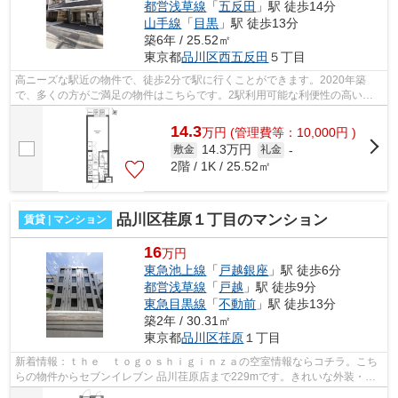
都営浅草線
「
五反田
」駅 徒歩14分
山手線
「
目黒
」駅 徒歩13分
築6年 / 25.52㎡
東京都
品川区
西五反田
５丁目
高ニーズな駅近の物件で、徒歩2分で駅に行くことができます。2020年築
で、多くの方がご満足の物件はこちらです。2駅利用可能な利便性の高い物
件です。造りとデザインに関して、自信を...
14.3
万
円
(管理費等：10,000円 )
14.3万円
敷金
礼金
-
2階 / 1K / 25.52㎡
品川区荏原１丁目のマンション
賃貸 | マンション
16
万円
東急池上線
「
戸越銀座
」駅 徒歩6分
都営浅草線
「
戸越
」駅 徒歩9分
東急目黒線
「
不動前
」駅 徒歩13分
築2年 / 30.31㎡
東京都
品川区
荏原
１丁目
新着情報：ｔｈｅ ｔｏｇｏｓｈｉｇｉｎｚａの空室情報ならコチラ。こち
らの物件からセブンイレブン 品川荏原店まで229mです。きれいな外装・内
装がポイント。通勤やお出かけに便利な...