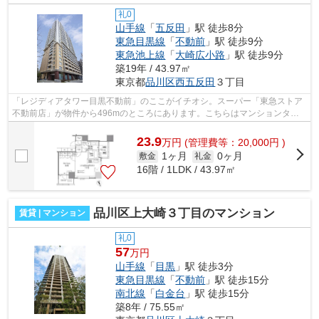
礼0
山手線
「
五反田
」駅 徒歩8分
東急目黒線
「
不動前
」駅 徒歩9分
東急池上線
「
大崎広小路
」駅 徒歩9分
築19年 / 43.97㎡
東京都
品川区
西五反田
３丁目
「レジディアタワー目黒不動前」のここがイチオシ。スーパー「東急ストア
不動前店」が物件から496mのところにあります。こちらはマンションタイ
プになります。30階建ての物件となって...
23.9
万
円
(管理費等：20,000円 )
1ヶ月
0ヶ月
敷金
礼金
16階 / 1LDK / 43.97㎡
品川区上大崎３丁目のマンション
賃貸 | マンション
礼0
57
万円
山手線
「
目黒
」駅 徒歩3分
東急目黒線
「
不動前
」駅 徒歩15分
南北線
「
白金台
」駅 徒歩15分
築8年 / 75.55㎡