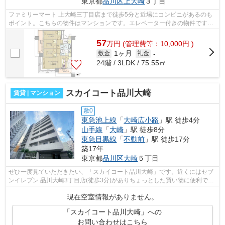
東京都
品川区
上大崎
３丁目
ファミリーマート 上大崎三丁目店まで徒歩5分と近場にコンビニがあるのも
ポイント。こちらの物件はマンションです。エレベーター付きの物件です。
徒歩3分で駅にアクセスできる物件です...
57
万
円
(管理費等：10,000円 )
1ヶ月
敷金
礼金
-
24階 / 3LDK / 75.55㎡
スカイコート品川大崎
賃貸 | マンション
敷0
東急池上線
「
大崎広小路
」駅 徒歩4分
山手線
「
大崎
」駅 徒歩8分
東急目黒線
「
不動前
」駅 徒歩17分
築17年
東京都
品川区
大崎
５丁目
ぜひ一度見ていただきたい、「スカイコート品川大崎」です。近くにはセブ
ンイレブン 品川大崎3丁目店(徒歩3分)がありちょっとした買い物に便利で
す。駅まで4分と、駅近でアクセスも良...
現在空室情報がありません。
「スカイコート品川大崎」への
お問い合わせはこちら