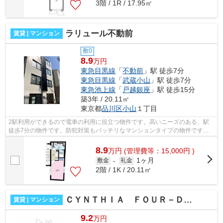
3階 / 1R / 17.95㎡
ラリュール不動前
賃貸 | マンション
敷0
8.9
万円
東急目黒線
「
不動前
」駅 徒歩7分
東急目黒線
「
武蔵小山
」駅 徒歩7分
東急池上線
「
戸越銀座
」駅 徒歩15分
築3年 / 20.11㎡
東京都
品川区
小山
１丁目
2駅利用ができるので電車の利用に役立つ物件です。高いニーズのある、駅
徒歩7分の物件です。防犯対策もバッチリなマンションタイプの物件です。
まだまだ新しい築浅物件はこちらです。...
8.9
万
円
(管理費等：15,000円 )
1ヶ月
敷金
-
礼金
2階 / 1K / 20.11㎡
ＣＹＮＴＨＩＡ ＦＯＵＲ－Ｄ ＧＯＴＡＮＤＡ－ＷＥＳＴ
賃貸 | マンション
9.2
万円