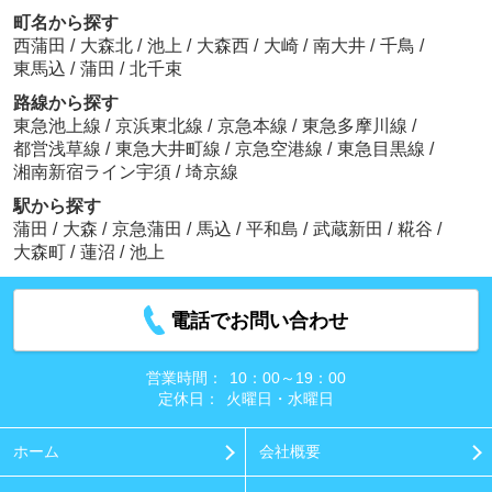
町名から探す
西蒲田
/
大森北
/
池上
/
大森西
/
大崎
/
南大井
/
千鳥
/
東馬込
/
蒲田
/
北千束
路線から探す
東急池上線
/
京浜東北線
/
京急本線
/
東急多摩川線
/
都営浅草線
/
東急大井町線
/
京急空港線
/
東急目黒線
/
湘南新宿ライン宇須
/
埼京線
駅から探す
蒲田
/
大森
/
京急蒲田
/
馬込
/
平和島
/
武蔵新田
/
糀谷
/
大森町
/
蓮沼
/
池上
電話でお問い合わせ
営業時間：
10：00～19：00
定休日：
火曜日・水曜日
ホーム
会社概要