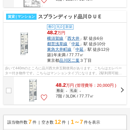
スプランディッド品川ＤＵＥ
賃貸 | マンション
敷0
礼0
新築
48.2
万円
横須賀線
「
西大井
」駅 徒歩6分
都営浅草線
「
中延
」駅 徒歩10分
東急大井町線
「
中延
」駅 徒歩12分
築1年未満 / 77.77㎡
東京都
品川区
二葉
３丁目
歩いて440mのところに品川西大井五郵便局があります。こちらはエレベー
ター付き物件です。こちらはマンションタイプになります。2駅利用可能で
アクセスの良い物件です。品川区エリアに...
48.2
万
円
(管理費等：20,000円 )
敷金
-
礼金
-
7階 / 3LDK / 77.77㎡
7
12
1～7
該当物件数
件
空き数
件
件を表示