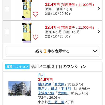
12.4
万
円
(管理費等：11,000円 )
1ヶ月
敷金
-
礼金
2階 / 1K / 20.50㎡
12.4
万
円
(管理費等：11,000円 )
0ヶ月
1ヶ月
敷金
礼金
2階 / 1K / 20.50㎡
1
残り
件を表示する
品川区二葉２丁目のマンション
賃貸 | マンション
礼0
14.9
万円
横須賀線
「
西大井
」駅 徒歩7分
東急大井町線
「
下神明
」駅 徒歩8分
京浜東北線
「
大井町
」駅 徒歩16分
築2年 / 26.08㎡
東京都
品川区
二葉
２丁目