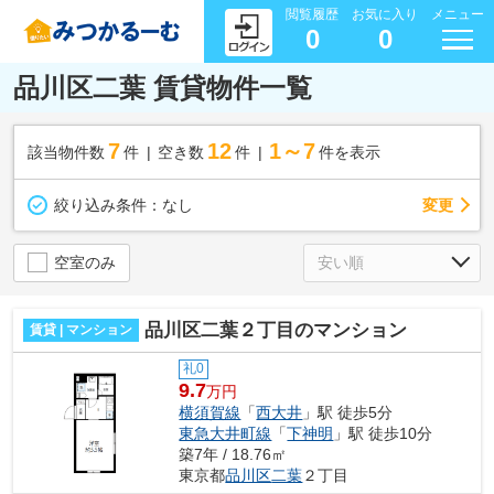
閲覧履歴
お気に入り
メニュー
0
0
品川区二葉 賃貸物件一覧
7
12
1～7
該当物件数
件
空き数
件
件を表示
変更
絞り込み条件：
なし
空室のみ
品川区二葉２丁目のマンション
賃貸 | マンション
礼0
9.7
万円
横須賀線
「
西大井
」駅 徒歩5分
東急大井町線
「
下神明
」駅 徒歩10分
築7年 / 18.76㎡
東京都
品川区
二葉
２丁目