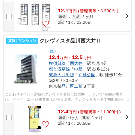
地する物件です。2駅利用可能のマンシ...
12.1
万
円
(管理費等：6,500円 )
1ヶ月
敷金
-
礼金
2階 / 1K / 22.20㎡
クレヴィスタ品川西大井Ⅱ
賃貸 | マンション
敷0
12.4
12.5
万円～
万円
横須賀線
「
西大井
」駅 徒歩4分
都営浅草線
「
中延
」駅 徒歩12分
東急大井町線
「
戸越公園
」駅 徒歩11分
築3年 / 20.50㎡
東京都
品川区
二葉
３丁目
こだわりポイント満載のクレヴィスタ品川西大井Ⅱ。歩いて464mの場所
に、ビッグ・エー 品川豊町店があります。クレジットカードで初期費用がお
支払いいただけるので、決済の手間が軽減...
12.4
万
円
(管理費等：11,000円 )
0ヶ月
1ヶ月
敷金
礼金
2階 / 1K / 20.50㎡