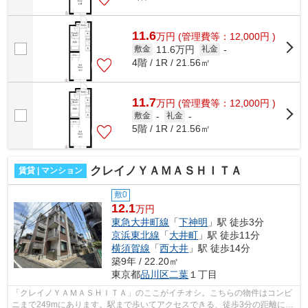
11.6
万
円
(管理費等：12,000円 )
11.6万円
敷金
礼金
-
4階 / 1R / 21.56㎡
11.7
万
円
(管理費等：12,000円 )
敷金
-
礼金
-
5階 / 1R / 21.56㎡
クレイノＹＡＭＡＳＨＩＴＡ
賃貸 | マンション
敷0
12.1
万円
東急大井町線
「
下神明
」駅 徒歩3分
京浜東北線
「
大井町
」駅 徒歩11分
横須賀線
「
西大井
」駅 徒歩14分
築9年 / 22.20㎡
東京都
品川区
二葉
１丁目
「クレイノＹＡＭＡＳＨＩＴＡ」のここがイチオシ。こちらの物件はコンビ
ニまで249mにあります。駅まで歩いてアクセスできる、徒歩3分の距離に立