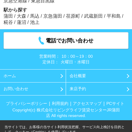
京急空港線
/
東急目黒線
駅から探す
蒲田
/
大森
/
馬込
/
京急蒲田
/
荏原町
/
武蔵新田
/
平和島
/
糀谷
/
蓮沼
/
池上
電話でお問い合わせ
営業時間：
10：00～19：00
定休日：
火曜日・水曜日
ホーム
会社概要
お問い合わせ
来店予約
プライバシーポリシー
利用規約
アクセスマップ
PCサイト
Copyright(c) 株式会社リビングライフ賃貸センターJR蒲田
店 All rights reserved.
当サイトでは、お客様の当サイト利用状況把握、サービス向上検討を目的と