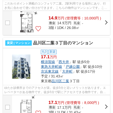
こだわりポイント満載のコンフォリア二葉。2駅利用できる場所にあり、行
き先に合わせて使い分けができます。こちらの物件はマンションです。こち
らの物件はエレベーター付きです。品川...
14.9
万
円
(管理費等：10,000円 )
14.9万円
敷金
礼金
-
3階 / 1DK / 26.08㎡
品川区二葉３丁目のマンション
賃貸 | マンション
礼0
新築
17.1
万円
横須賀線
「
西大井
」駅 徒歩5分
東急大井町線
「
戸越公園
」駅 徒歩10分
京浜東北線
「
大井町
」駅 徒歩17分
予定 / 31.43㎡
東京都
品川区
二葉
３丁目
ゆたか診療所までのアクセスが楽。徒歩5分と近いメリットがあります。エ
レベーターがある物件です。徒歩5分で駅にアクセスできる物件です。自宅
から2駅利用できる、利便性の高いマンシ...
17.1
万
円
(管理費等：8,000円 )
17.1万円
敷金
礼金
-
3階 / 1LDK / 31.43㎡