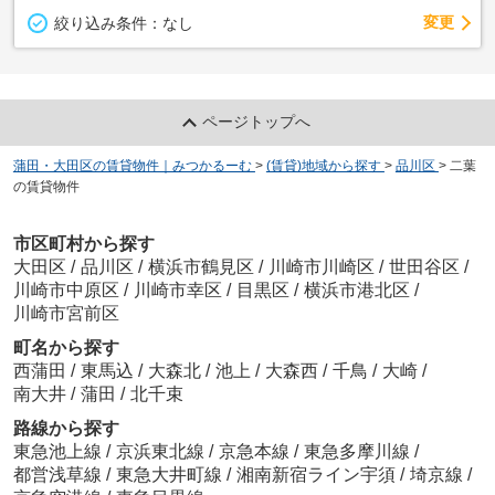
変更
絞り込み条件：
なし
ページトップへ
蒲田・大田区の賃貸物件｜みつかるーむ
>
(賃貸)地域から探す
>
品川区
>
二葉
の賃貸物件
市区町村から探す
大田区
/
品川区
/
横浜市鶴見区
/
川崎市川崎区
/
世田谷区
/
川崎市中原区
/
川崎市幸区
/
目黒区
/
横浜市港北区
/
川崎市宮前区
町名から探す
西蒲田
/
東馬込
/
大森北
/
池上
/
大森西
/
千鳥
/
大崎
/
南大井
/
蒲田
/
北千束
路線から探す
東急池上線
/
京浜東北線
/
京急本線
/
東急多摩川線
/
都営浅草線
/
東急大井町線
/
湘南新宿ライン宇須
/
埼京線
/