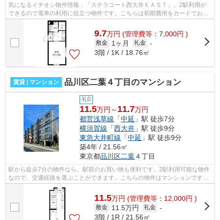
気になるイチオシ物件情報：「ステラコート西大井ＥＡＳＴ」。2駅利用が
できるので電車の利用に役立つ物件です。こちらは初期費用をカードでお支
払いいただける物件です。徒歩5分に駅...
9.7
万
円
(管理費等：7,000円 )
1ヶ月
敷金
礼金
-
3階 / 1K / 18.76㎡
品川区二葉４丁目のマンション
賃貸 | マンション
礼0
11.5
11.7
万円～
万円
都営浅草線
「
中延
」駅 徒歩7分
横須賀線
「
西大井
」駅 徒歩9分
東急大井町線
「
中延
」駅 徒歩9分
築4年 / 21.56㎡
東京都
品川区
二葉
４丁目
駅から徒歩7分の物件なら、駅前のお買い物も便利です。2駅利用可能な物件
なので、交通経路を選ぶことができます。こちらの物件はマンションです。
令和4年に建設された物件です。当社ス...
11.5
万
円
(管理費等：12,000円 )
11.5万円
敷金
礼金
-
3階 / 1R / 21.56㎡