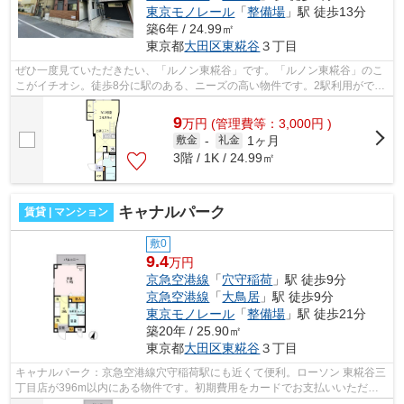
東京モノレール
「
整備場
」駅 徒歩13分
築6年 / 24.99㎡
東京都
大田区
東糀谷
３丁目
ぜひ一度見ていただきたい、「ルノン東糀谷」です。「ルノン東糀谷」のこ
こがイチオシ。徒歩8分に駅のある、ニーズの高い物件です。2駅利用ができ
て、電車での移動に役立つ物件です。...
9
万
円
(管理費等：3,000円 )
1ヶ月
敷金
-
礼金
3階 / 1K / 24.99㎡
キャナルパーク
賃貸 | マンション
敷0
9.4
万円
京急空港線
「
穴守稲荷
」駅 徒歩9分
京急空港線
「
大鳥居
」駅 徒歩9分
東京モノレール
「
整備場
」駅 徒歩21分
築20年 / 25.90㎡
東京都
大田区
東糀谷
３丁目
キャナルパーク：京急空港線穴守稲荷駅にも近くて便利。ローソン 東糀谷三
丁目店が396m以内にある物件です。初期費用をカードでお支払いいただけ
るので、カードで決済したい方にもおす...