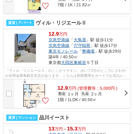
7階 / 1K / 21.82㎡
ヴィル・リジエールⅡ
賃貸 | アパート
12.9
万円
京急空港線
「
大鳥居
」駅 徒歩11分
京急空港線
「
穴守稲荷
」駅 徒歩17分
東京モノレール
「
整備場
」駅 徒歩29分
築4年 / 40.50㎡
東京都
大田区
東糀谷
５丁目
「ヴィル・リジエールⅡ」のここがイチオシ。歩いて2分のところにさわや
か信用金庫東糀谷支店があります。こちらは初期費用をカードでお支払いい
ただける物件です。こちらの物件はアパ...
12.9
万
円
(管理費等：5,000円 )
1ヶ月
2ヶ月
敷金
礼金
1階 / 1LDK / 40.50㎡
品川イースト
賃貸 | マンション
13
15.3
万円～
万円