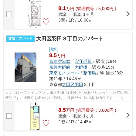
歩6分に立地する物件です。付近に駅が...
8.1
万
円
(管理費等：5,000円 )
1ヶ月
敷金
-
礼金
3階 / 1R / 18.00㎡
大田区羽田３丁目のアパート
賃貸 | アパート
敷0
8.5
万円
京急空港線
「
穴守稲荷
」駅 徒歩8分
京急大師線
「
大師橋
」駅 徒歩19分
東京モノレール
「
整備場
」駅 徒歩23分
築11年 / 14.45㎡
東京都
大田区
羽田
３丁目
近くにはセブンイレブン 大田区羽田店(徒歩6分)がありちょっとした買い物に
便利です。通勤やお出かけに便利な、徒歩8分に駅のある物件です。こちら
の物件はアパートです。物件の近くに...
8.5
万
円
(管理費等：3,000円 )
1ヶ月
敷金
-
礼金
2階 / 1R / 14.45㎡