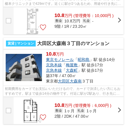
榎本クリニックまで429mです。近くに駅が2つあるため、用途や行き先に応
じて駅を選べる物件です。造りとデザイ...
10.8
万
円
(管理費等：10,000円 )
10.8万円
敷金
礼金
-
9階 / 1R / 23.20㎡
大田区大森南３丁目のマンション
賃貸 | マンション
10.8
万円
東京モノレール
「
昭和島
」駅 徒歩14分
京急本線
「
梅屋敷
」駅 徒歩17分
京急本線
「
大森町
」駅 徒歩17分
築37年 / 47.00㎡
東京都
大田区
大森南
３丁目
初期費用をカードでお支払いいただけるので、カードで決済したい方にもお
すすめです。駅まで徒歩14分の物件です。付近に駅が2駅あり、行き先に応
じて使い分けができます。こちらの物件...
10.8
万
円
(管理費等：6,000円 )
1ヶ月
1ヶ月
敷金
礼金
2階 / 2DK / 47.00㎡