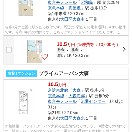
東京モノレール
「
昭和島
」駅 徒歩25分
京急本線
「
梅屋敷
」駅 徒歩10分
築1年未満 / 20.37㎡
東京都
大田区
大森中
１丁目
徒歩3分の位置に駅がある物件です。周辺に2駅ありの電車通勤しやすい物件
です。令和8年築の物件です。こちらはマンションタイプになります。こだ
わりの賃貸物件をお探しの方は、ぜひ当...
10.5
万
円
(管理費等：10,000円 )
敷金
-
礼金
-
3階 / 1K / 20.37㎡
プライムアーバン大森
賃貸 | マンション
10.5
万円
京浜東北線
「
大森
」駅 徒歩6分
京急本線
「
大森海岸
」駅 徒歩9分
東京モノレール
「
流通センター
」駅 徒歩
31分
築21年 / 22.05㎡
東京都
大田区
大森北
１丁目
新着情報：プライムアーバン大森の空室情報ならコチラ。10階建ての物件で
す。駅から徒歩6分のマンションで、電車での通勤にも便利な立地です。エ