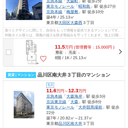
京急本線
「
大森町
」駅 徒歩2分
東京モノレール
「
昭和島
」駅 徒歩27分
京急本線
「
梅屋敷
」駅 徒歩10分
築4年 / 25.13㎡
東京都
大田区
大森西
３丁目
造りとデザインに関して、自信をもって情報を提供できるマンションです。
外観タイル張りは、雨風の侵入を防ぎ骨組みを守ってくれます。地上11階建
ての物件。築5年以内と築浅なので、内...
11.5
万
円
(管理費等：15,000円 )
敷金
-
礼金
-
8階 / 1K / 25.13㎡
品川区南大井３丁目のマンション
賃貸 | マンション
礼0
11.6
12.3
万円～
万円
京急本線
「
大森海岸
」駅 徒歩3分
京浜東北線
「
大森
」駅 徒歩8分
東京モノレール
「
大井競馬場前
」駅 徒歩
22分
築7年 / 20.82㎡～21.37㎡
東京都
品川区
南大井
３丁目