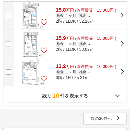
ベーター付きの物件です。好評の駅近...
15.8
万
円
(管理費等：15,000円 )
1ヶ月
敷金
礼金
-
2階 / 1LDK / 32.18㎡
15.9
万
円
(管理費等：15,000円 )
1ヶ月
敷金
礼金
-
2階 / 1LDK / 33.02㎡
13.2
万
円
(管理費等：10,000円 )
1ヶ月
敷金
礼金
-
3階 / 1R / 25.21㎡
10
残り
件を表示する
次の30件へ