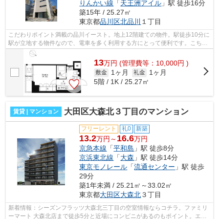
りんかい線
「
天王洲アイル
」駅 徒歩16分
築15年 / 25.27㎡
東京都
品川区
北品川
１丁目
こだわりポイント満載の品川イースト。地上12階建ての物件。駅徒歩10分に
駅が立地する物件なので、電車を多く利用する方にとって便利です。こちら
はマンションタイプになります。当社...
13
万
円
(管理費等：10,000円 )
1ヶ月
1ヶ月
敷金
礼金
5階 / 1K / 25.27㎡
大田区大森北３丁目のマンション
賃貸 | マンション
フリーレント
礼0
新築
13.2
16.6
万円～
万円
京急本線
「
平和島
」駅 徒歩8分
京浜東北線
「
大森
」駅 徒歩14分
東京モノレール
「
流通センター
」駅 徒歩
29分
築1年未満 / 25.21㎡～33.02㎡
東京都
大田区
大森北
３丁目
新着情報：シーズンフラッツ大森北三丁目の空室情報ならコチラ。ファミリ
ーマート 大森北店まで徒歩5分と近場にコンビニがあるのもポイント。エレ