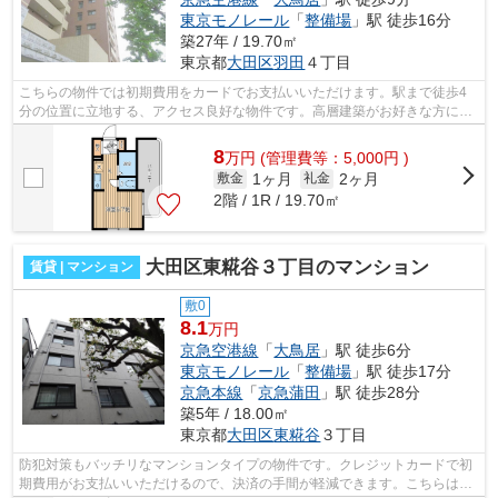
東京モノレール
「
整備場
」駅 徒歩16分
築27年 / 19.70㎡
東京都
大田区
羽田
４丁目
こちらの物件では初期費用をカードでお支払いいただけます。駅まで徒歩4
分の位置に立地する、アクセス良好な物件です。高層建築がお好きな方には
11階建てのこちらの物件が好評です。防...
8
万
円
(管理費等：5,000円 )
1ヶ月
2ヶ月
敷金
礼金
2階 / 1R / 19.70㎡
大田区東糀谷３丁目のマンション
賃貸 | マンション
敷0
8.1
万円
京急空港線
「
大鳥居
」駅 徒歩6分
東京モノレール
「
整備場
」駅 徒歩17分
京急本線
「
京急蒲田
」駅 徒歩28分
築5年 / 18.00㎡
東京都
大田区
東糀谷
３丁目
防犯対策もバッチリなマンションタイプの物件です。クレジットカードで初
期費用がお支払いいただけるので、決済の手間が軽減できます。こちらは徒