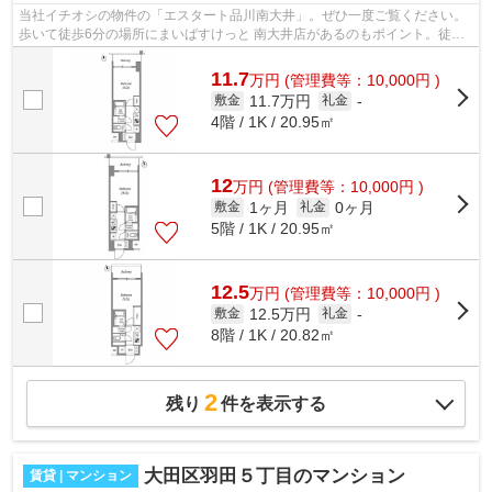
当社イチオシの物件の「エスタート品川南大井」。ぜひ一度ご覧ください。
歩いて徒歩6分の場所にまいばすけっと 南大井店があるのもポイント。徒歩3
分で駅にアクセスできる物件です。こ...
11.7
万
円
(管理費等：10,000円 )
11.7万円
敷金
礼金
-
4階 / 1K / 20.95㎡
12
万
円
(管理費等：10,000円 )
1ヶ月
0ヶ月
敷金
礼金
5階 / 1K / 20.95㎡
12.5
万
円
(管理費等：10,000円 )
12.5万円
敷金
礼金
-
8階 / 1K / 20.82㎡
2
残り
件を表示する
大田区羽田５丁目のマンション
賃貸 | マンション