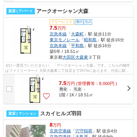
アークオーシャン大森
賃貸 | アパート
フリーレント
敷0
礼0
7.5
万円
京急本線
「
大森町
」駅 徒歩11分
東京モノレール
「
昭和島
」駅 徒歩16分
京急本線
「
平和島
」駅 徒歩16分
築5年 / 18.51㎡
東京都
大田区
大森東
３丁目
ぜひ一度見ていただきたい、「アークオーシャン大森」です。こちらの物件
はファミリーマート 大田大森東二丁目店まで357mにあります。付近に駅が2
駅あり、行き先に応じて使い分けがで...
7.5
万
円
(管理費等：8,000円 )
敷金
-
礼金
-
1階 / 1K / 18.51㎡
スカイヒルズ羽田
賃貸 | マンション
8
万円
京急空港線
「
穴守稲荷
」駅 徒歩4分
京急空港線
「
大鳥居
」駅 徒歩9分