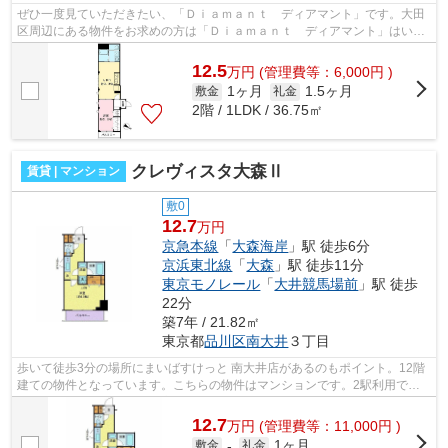
ぜひ一度見ていただきたい、「Ｄｉａｍａｎｔ ディアマント」です。大田
区周辺にある物件をお求めの方は「Ｄｉａｍａｎｔ ディアマント」はいか
がでしょうか。外観タイル張りは、ラ...
12.5
万
円
(管理費等：6,000円 )
1ヶ月
1.5ヶ月
敷金
礼金
2階 / 1LDK / 36.75㎡
クレヴィスタ大森Ⅱ
賃貸 | マンション
敷0
12.7
万円
京急本線
「
大森海岸
」駅 徒歩6分
京浜東北線
「
大森
」駅 徒歩11分
東京モノレール
「
大井競馬場前
」駅 徒歩
22分
築7年 / 21.82㎡
東京都
品川区
南大井
３丁目
歩いて徒歩3分の場所にまいばすけっと 南大井店があるのもポイント。12階
建ての物件となっています。こちらの物件はマンションです。2駅利用でき
る場所にあるので利便性が高いです。当...
12.7
万
円
(管理費等：11,000円 )
1ヶ月
敷金
-
礼金