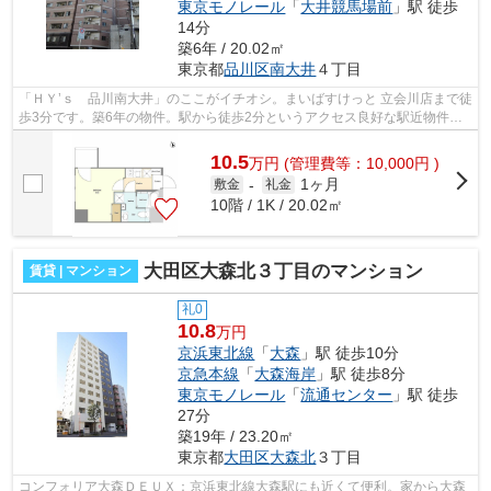
東京モノレール
「
大井競馬場前
」駅 徒歩
14分
築6年 / 20.02㎡
東京都
品川区
南大井
４丁目
「ＨＹ’ｓ 品川南大井」のここがイチオシ。まいばすけっと 立会川店まで徒
歩3分です。築6年の物件。駅から徒歩2分というアクセス良好な駅近物件は
いかがですか。当社スタッフが地域の...
10.5
万
円
(管理費等：10,000円 )
1ヶ月
敷金
-
礼金
10階 / 1K / 20.02㎡
大田区大森北３丁目のマンション
賃貸 | マンション
礼0
10.8
万円
京浜東北線
「
大森
」駅 徒歩10分
京急本線
「
大森海岸
」駅 徒歩8分
東京モノレール
「
流通センター
」駅 徒歩
27分
築19年 / 23.20㎡
東京都
大田区
大森北
３丁目
コンフォリア大森ＤＥＵＸ：京浜東北線大森駅にも近くて便利。家から大森