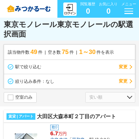
閲覧履歴
お気に入り
メニュー
0
0
東京モノレール東京モノレールの駅選
択画面
49
75
1～30
該当物件数
件
空き数
件
件を表示
駅で絞り込む
変更
変更
絞り込み条件：
なし
空室のみ
大田区大森本町２丁目のアパート
賃貸 | アパート
敷0
6.7
万円