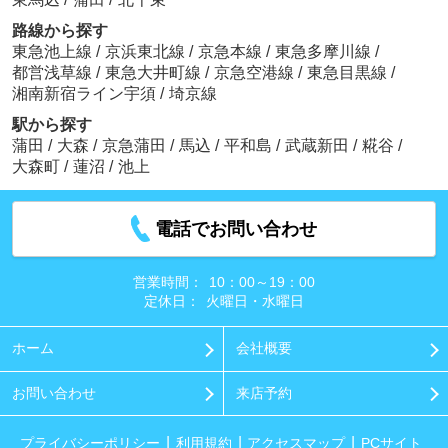
路線から探す
東急池上線
/
京浜東北線
/
京急本線
/
東急多摩川線
/
都営浅草線
/
東急大井町線
/
京急空港線
/
東急目黒線
/
湘南新宿ライン宇須
/
埼京線
駅から探す
蒲田
/
大森
/
京急蒲田
/
馬込
/
平和島
/
武蔵新田
/
糀谷
/
大森町
/
蓮沼
/
池上
電話でお問い合わせ
営業時間：
10：00～19：00
定休日：
火曜日・水曜日
ホーム
会社概要
お問い合わせ
来店予約
プライバシーポリシー
利用規約
アクセスマップ
PCサイト