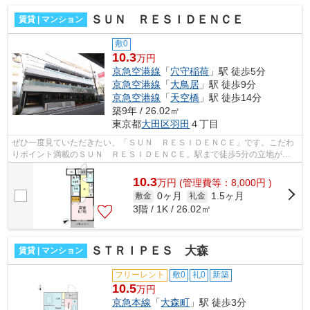
ＳＵＮ ＲＥＳＩＤＥＮＣＥ
賃貸 | マンション
敷0
10.3
万円
京急空港線
「
穴守稲荷
」駅 徒歩5分
京急空港線
「
大鳥居
」駅 徒歩9分
京急空港線
「
天空橋
」駅 徒歩14分
築9年 / 26.02㎡
東京都
大田区
羽田
４丁目
ぜひ一度見ていただきたい、「ＳＵＮ ＲＥＳＩＤＥＮＣＥ」です。こだわ
りポイント満載のＳＵＮ ＲＥＳＩＤＥＮＣＥ。駅まで徒歩5分の立地が魅
力的な、利便性の高い物件です。築8年...
10.3
万
円
(管理費等：8,000円 )
0ヶ月
1.5ヶ月
敷金
礼金
3階 / 1K / 26.02㎡
ＳＴＲＩＰＥＳ 大森
賃貸 | マンション
フリーレント
敷0
礼0
新築
10.5
万円
京急本線
「
大森町
」駅 徒歩3分