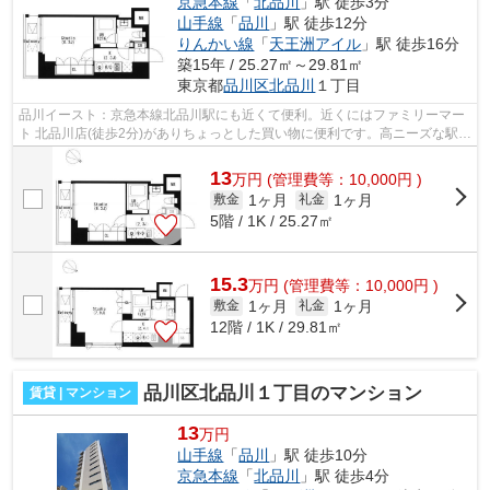
京急本線
「
北品川
」駅 徒歩3分
山手線
「
品川
」駅 徒歩12分
りんかい線
「
天王洲アイル
」駅 徒歩16分
築15年 / 25.27㎡～29.81㎡
東京都
品川区
北品川
１丁目
品川イースト：京急本線北品川駅にも近くて便利。近くにはファミリーマー
ト 北品川店(徒歩2分)がありちょっとした買い物に便利です。高ニーズな駅近
の物件で、徒歩3分で駅に行くことが...
13
万
円
(管理費等：10,000円 )
1ヶ月
1ヶ月
敷金
礼金
5階 / 1K / 25.27㎡
15.3
万
円
(管理費等：10,000円 )
1ヶ月
1ヶ月
敷金
礼金
12階 / 1K / 29.81㎡
品川区北品川１丁目のマンション
賃貸 | マンション
13
万円
山手線
「
品川
」駅 徒歩10分
京急本線
「
北品川
」駅 徒歩4分