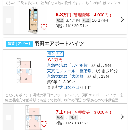
で歩いて15分ほどの、魅力的な立地の物件です。こちらの物件はマンション
です。こちらの物件からは2駅が近くに...
6.8
万
円
(管理費等：4,000円 )
3.4万円
10.2万円
敷金
礼金
3階 / 1K / 20.51㎡
羽田エアポートハイツ
賃貸 | アパート
敷0
礼0
7.1
万円
京急空港線
「
穴守稲荷
」駅 徒歩9分
東京モノレール
「
整備場
」駅 徒歩19分
京急大師線
「
大師橋
」駅 徒歩23分
築9年 / 18.09㎡
東京都
大田区
羽田
６丁目
こだわりポイント満載の羽田エアポートハイツ。羽田エアポートハイツ：京
急空港線穴守稲荷駅にも近くて便利。物件の周辺に2駅あるので移動範囲も
広がります。2016年築の物件です。当社...
7.1
万
円
(管理費等：3,000円 )
敷金
-
礼金
-
2階 / 1R / 18.09㎡