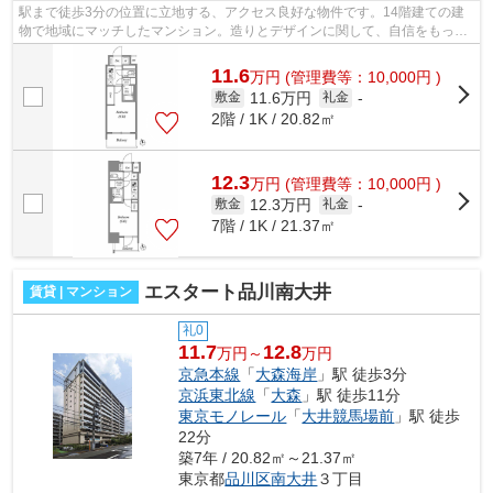
駅まで徒歩3分の位置に立地する、アクセス良好な物件です。14階建ての建
物で地域にマッチしたマンション。造りとデザインに関して、自信をもって
情報を提供できるマンションです。築7...
11.6
万
円
(管理費等：10,000円 )
11.6万円
敷金
礼金
-
2階 / 1K / 20.82㎡
12.3
万
円
(管理費等：10,000円 )
12.3万円
敷金
礼金
-
7階 / 1K / 21.37㎡
エスタート品川南大井
賃貸 | マンション
礼0
11.7
12.8
万円～
万円
京急本線
「
大森海岸
」駅 徒歩3分
京浜東北線
「
大森
」駅 徒歩11分
東京モノレール
「
大井競馬場前
」駅 徒歩
22分
築7年 / 20.82㎡～21.37㎡
東京都
品川区
南大井
３丁目