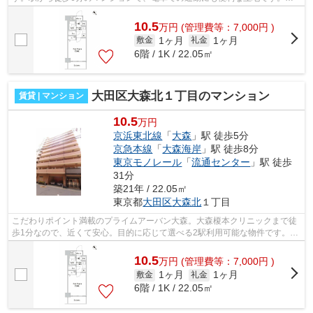
レベーター付き物件です。当社スタッフ...
10.5
万
円
(管理費等：7,000円 )
1ヶ月
1ヶ月
敷金
礼金
6階 / 1K / 22.05㎡
大田区大森北１丁目のマンション
賃貸 | マンション
10.5
万円
京浜東北線
「
大森
」駅 徒歩5分
京急本線
「
大森海岸
」駅 徒歩8分
東京モノレール
「
流通センター
」駅 徒歩
31分
築21年 / 22.05㎡
東京都
大田区
大森北
１丁目
こだわりポイント満載のプライムアーバン大森。大森榎本クリニックまで徒
歩1分なので、近くて安心。目的に応じて選べる2駅利用可能な物件です。地
上10階建てで景色も良く、多数のお問...
10.5
万
円
(管理費等：7,000円 )
1ヶ月
1ヶ月
敷金
礼金
6階 / 1K / 22.05㎡