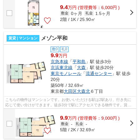
9.4
万
円
(管理費等：6,000円 )
0ヶ月
1.5ヶ月
敷金
礼金
2階 / 1K / 25.90㎡
メゾン平和
賃貸 | マンション
敷0
礼0
9.9
万円
京急本線
「
平和島
」駅 徒歩3分
京浜東北線
「
大森
」駅 徒歩20分
東京モノレール
「
流通センター
」駅 徒歩
20分
築50年 / 32.69㎡
東京都
大田区
大森北
６丁目
こちらの物件はマンションです。お使いいただける駅は2駅あり、行き先に
応じて使い分けができます。徒歩3分で駅にアクセスできる物件です。賃貸
情報をお探しの方は、ぜひ当社にご連絡...
9.9
万
円
(管理費等：9,000円 )
敷金
-
礼金
-
5階 / 2K / 32.69㎡