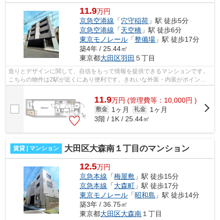
11.9
万円
京急空港線
「
穴守稲荷
」駅 徒歩5分
京急空港線
「
天空橋
」駅 徒歩6分
東京モノレール
「
整備場
」駅 徒歩17分
築4年 / 25.44㎡
東京都
大田区
羽田
５丁目
造りとデザインに関して、自信をもって情報を提供できるマンションです。
こちらの物件は2駅が近くにあり便利です。きれいな外装・内装がポイン
ト。駅から徒歩5分というアクセス良好な...
11.9
万
円
(管理費等：10,000円 )
1ヶ月
1ヶ月
敷金
礼金
3階 / 1K / 25.44㎡
大田区大森南１丁目のマンション
賃貸 | マンション
12.5
万円
京急本線
「
梅屋敷
」駅 徒歩15分
京急本線
「
大森町
」駅 徒歩17分
東京モノレール
「
昭和島
」駅 徒歩14分
築3年 / 36.75㎡
東京都
大田区
大森南
１丁目