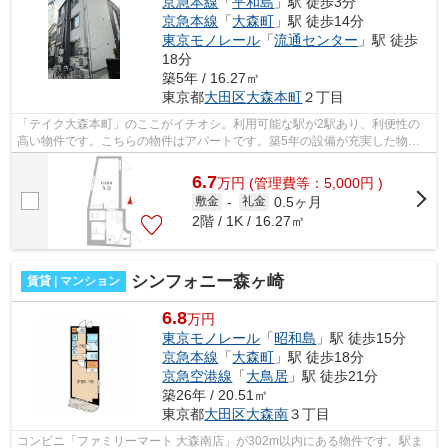
京急本線
「
平和島
」駅 徒歩3分
京急本線
「
大森町
」駅 徒歩14分
東京モノレール
「
流通センター
」駅 徒歩
18分
築5年 / 16.27㎡
東京都
大田区
大森本町
２丁目
「テイク大森本町」のここがイチオシ。利用可能な駅が2駅あり、利便性の
高い物件です。こちらの物件はアパートです。築5年の設備が充実した物件
となっています。できるだけ早めに不動...
6.7
万
円
(管理費等：5,000円 )
0.5ヶ月
敷金
-
礼金
2階 / 1K / 16.27㎡
シンフォニー森ヶ崎
賃貸 | マンション
6.8
万円
東京モノレール
「
昭和島
」駅 徒歩15分
京急本線
「
大森町
」駅 徒歩18分
京急空港線
「
大鳥居
」駅 徒歩21分
築26年 / 20.51㎡
東京都
大田区
大森南
３丁目
コンビニ「ファミリーマート 大森南店」が302m以内にある物件です。駅ま