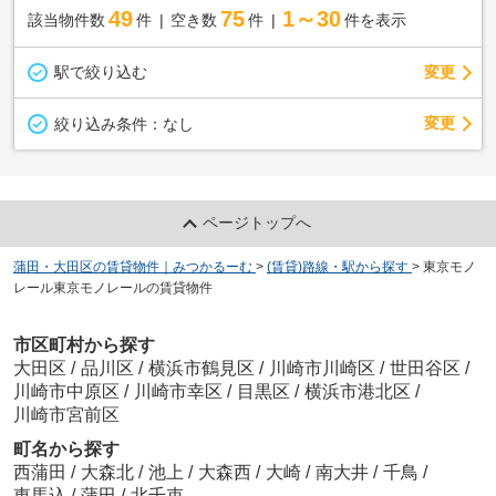
49
75
1～30
該当物件数
件
空き数
件
件を表示
駅で絞り込む
変更
変更
絞り込み条件：
なし
ページトップへ
蒲田・大田区の賃貸物件｜みつかるーむ
>
(賃貸)路線・駅から探す
>
東京モノ
レール東京モノレールの賃貸物件
市区町村から探す
大田区
/
品川区
/
横浜市鶴見区
/
川崎市川崎区
/
世田谷区
/
川崎市中原区
/
川崎市幸区
/
目黒区
/
横浜市港北区
/
川崎市宮前区
町名から探す
西蒲田
/
大森北
/
池上
/
大森西
/
大崎
/
南大井
/
千鳥
/
東馬込
/
蒲田
/
北千束