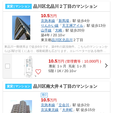
品川区北品川２丁目のマンション
賃貸 | マンション
10.5
万円
京急本線
「
新馬場
」駅 徒歩4分
りんかい線
「
天王洲アイル
」駅 徒歩13分
山手線
「
大崎
」駅 徒歩20分
築4年 / 20.10㎡
東京都
品川区
北品川
２丁目
東品川一郵便局まで徒歩6分です。築4年の築浅物件。こちらのマンションか
らは2駅が近くにあり、移動範囲も広がります。エレベーターがある物件で
す。当社スタッフが地域の賃貸情報をご...
10.5
万
円
(管理費等：10,000円 )
1ヶ月
1ヶ月
敷金
礼金
5階 / 1K / 20.10㎡
品川区南大井４丁目のマンション
賃貸 | マンション
敷0
10.5
万円
京急本線
「
立会川
」駅 徒歩2分
京浜東北線
「
大井町
」駅 徒歩15分