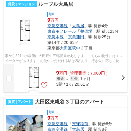
ルーブル大鳥居
賃貸 | マンション
敷0
9
万円
京急空港線
「
大鳥居
」駅 徒歩4分
東京モノレール
「
整備場
」駅 徒歩23分
京急本線
「
京急蒲田
」駅 徒歩25分
築14年 / 20.61㎡
東京都
大田区
萩中
３丁目
家から321mの場所に大田萩中三郵便局があります。こちらの物件にはエレ
ベーターがあります。お使いいただける駅は2駅あり、行き先に応じて使い
分けができます。外壁にはタイルが張られ...
9
万
円
(管理費等：7,000円 )
1ヶ月
敷金
-
礼金
3階 / 1K / 20.61㎡
大田区東糀谷３丁目のアパート
賃貸 | アパート
敷0
9
万円
京急空港線
「
穴守稲荷
」駅 徒歩8分
京急空港線
「
大鳥居
」駅 徒歩8分