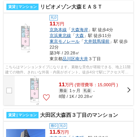
リビオメゾン大森ＥＡＳＴ
賃貸 | マンション
礼0
11
万円
京急本線
「
大森海岸
」駅 徒歩4分
京浜東北線
「
大森
」駅 徒歩11分
東京モノレール
「
大井競馬場前
」駅 徒歩
22分
築3年 / 20.28㎡
東京都
品川区
南大井
３丁目
こちらはマンションタイプになります。素敵な景色が堪能できる、地上11階
建ての物件。きれいな外装・内装がポイント。徒歩4分で駅にアクセス可能
な、魅力的な駅近物件です。品川区エリ...
11
万
円
(管理費等：15,000円 )
1ヶ月
敷金
礼金
-
8階 / 1K / 20.28㎡
大田区大森西３丁目のマンション
賃貸 | マンション
敷0
礼0
11.5
万円