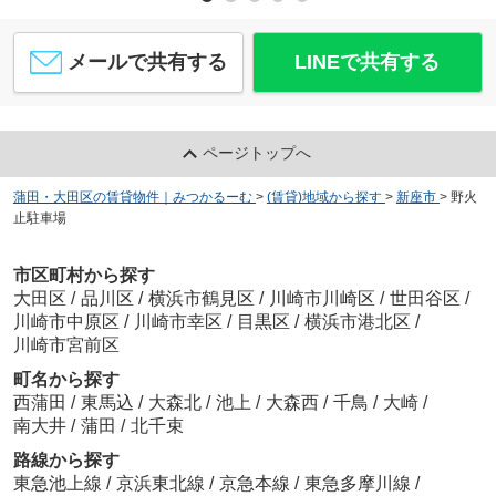
メールで共有する
LINEで共有する
ページトップへ
蒲田・大田区の賃貸物件｜みつかるーむ
>
(賃貸)地域から探す
>
新座市
>
野火
止駐車場
市区町村から探す
大田区
/
品川区
/
横浜市鶴見区
/
川崎市川崎区
/
世田谷区
/
川崎市中原区
/
川崎市幸区
/
目黒区
/
横浜市港北区
/
川崎市宮前区
町名から探す
西蒲田
/
東馬込
/
大森北
/
池上
/
大森西
/
千鳥
/
大崎
/
南大井
/
蒲田
/
北千束
路線から探す
東急池上線
/
京浜東北線
/
京急本線
/
東急多摩川線
/