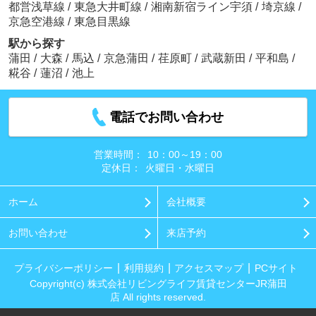
都営浅草線
/
東急大井町線
/
湘南新宿ライン宇須
/
埼京線
/
京急空港線
/
東急目黒線
駅から探す
蒲田
/
大森
/
馬込
/
京急蒲田
/
荏原町
/
武蔵新田
/
平和島
/
糀谷
/
蓮沼
/
池上
電話でお問い合わせ
営業時間：
10：00～19：00
定休日：
火曜日・水曜日
ホーム
会社概要
お問い合わせ
来店予約
プライバシーポリシー
利用規約
アクセスマップ
PCサイト
Copyright(c) 株式会社リビングライフ賃貸センターJR蒲田
店 All rights reserved.