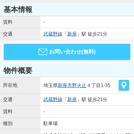
基本情報
賃料
-
交通
武蔵野線
「
新座
」駅 徒歩21分
お問い合わせ(無料)
物件概要
所在地
埼玉県
新座市
野火止
４丁目1-35
交通
武蔵野線
「
新座
」駅 徒歩21分
賃料
-
種別
駐車場