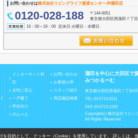
お問い合わせは
株式会社リビングライフ賃貸センターJR蒲田店
0120-028-188
〒144-0051
東京都大田区西蒲田７丁目43
10：00～19：00 定休日:火曜日・水曜日
蒲田を中心に大田区で
インターネット対
お問い合わせ
みつかるーむ
応
お客様の声
女性に安心
スタッフ紹介
東京都大田区西蒲田７丁目43-
け
一戸建て
周辺施設検索
TEL:03-5713-0211
学生向け
FAX:03-5713-2292
Copyright(c) 株式会社
のんべえ
All Rights Reserved.
を目的として、クッキー（Cookie）を使用しています。
詳しくは、