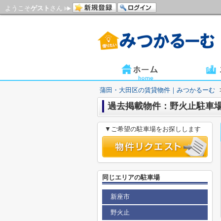
ようこそ
ゲスト
さん
蒲田・大田区の賃貸物件｜みつかるーむ
過去掲載物件：野火止駐車
▼ご希望の駐車場をお探しします
同じエリアの駐車場
新座市
野火止