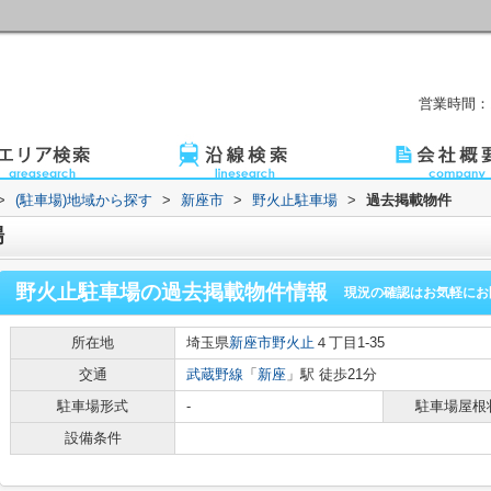
営業時間：1
>
(駐車場)地域から探す
>
新座市
>
野火止駐車場
>
過去掲載物件
場
野火止駐車場
の過去掲載物件情報
現況の確認はお気軽にお
所在地
埼玉県
新座市
野火止
４丁目1-35
交通
武蔵野線
「
新座
」駅 徒歩21分
駐車場形式
-
駐車場屋根
設備条件