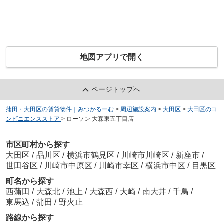
地図アプリで開く
ページトップへ
蒲田・大田区の賃貸物件｜みつかるーむ
>
周辺施設案内
>
大田区
>
大田区のコ
ンビニエンスストア
>
ローソン 大森東五丁目店
市区町村から探す
大田区
/
品川区
/
横浜市鶴見区
/
川崎市川崎区
/
新座市
/
世田谷区
/
川崎市中原区
/
川崎市幸区
/
横浜市中区
/
目黒区
町名から探す
西蒲田
/
大森北
/
池上
/
大森西
/
大崎
/
南大井
/
千鳥
/
東馬込
/
蒲田
/
野火止
路線から探す