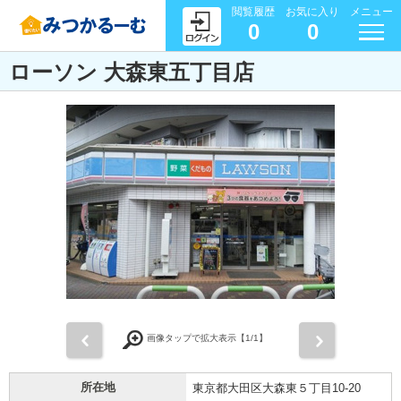
閲覧履歴
お気に入り
メニュー
0
0
ローソン 大森東五丁目店
前
次
画像タップで拡大表示【
1
/1】
所在地
東京都大田区大森東５丁目10-20