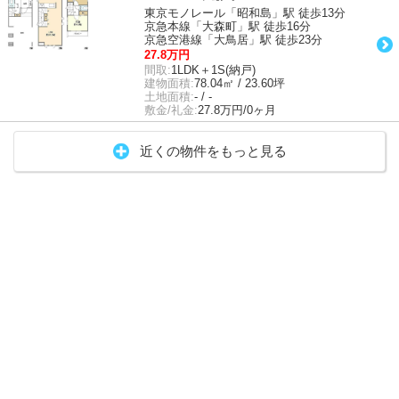
東京モノレール「昭和島」駅 徒歩13分
京急本線「大森町」駅 徒歩16分
京急空港線「大鳥居」駅 徒歩23分
27.8万円
間取:
1LDK＋1S(納戸)
建物面積:
78.04㎡ / 23.60坪
土地面積:
- / -
敷金/礼金:
27.8万円/0ヶ月
近くの物件をもっと見る