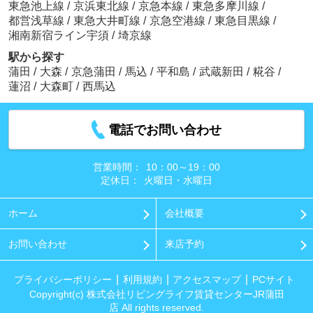
東急池上線
/
京浜東北線
/
京急本線
/
東急多摩川線
/
都営浅草線
/
東急大井町線
/
京急空港線
/
東急目黒線
/
湘南新宿ライン宇須
/
埼京線
駅から探す
蒲田
/
大森
/
京急蒲田
/
馬込
/
平和島
/
武蔵新田
/
糀谷
/
蓮沼
/
大森町
/
西馬込
電話でお問い合わせ
営業時間：
10：00～19：00
定休日：
火曜日・水曜日
ホーム
会社概要
お問い合わせ
来店予約
プライバシーポリシー
利用規約
アクセスマップ
PCサイト
Copyright(c) 株式会社リビングライフ賃貸センターJR蒲田
店 All rights reserved.