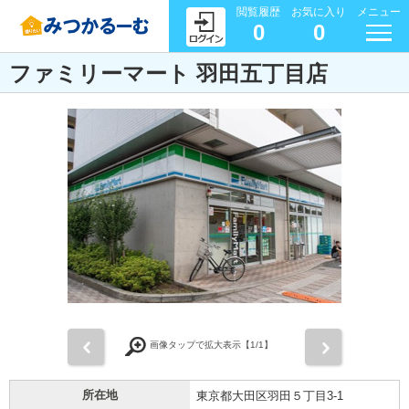
閲覧履歴
お気に入り
メニュー
0
0
ファミリーマート 羽田五丁目店
前
次
画像タップで拡大表示【
1
/1】
所在地
東京都大田区羽田５丁目3-1