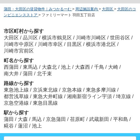
蒲田・大田区の賃貸物件｜みつかるーむ
>
周辺施設案内
>
大田区
>
大田区のコ
ンビニエンスストア
>
ファミリーマート 羽田五丁目店
市区町村から探す
大田区
/
品川区
/
横浜市鶴見区
/
川崎市川崎区
/
世田谷区
/
川崎市中原区
/
川崎市幸区
/
目黒区
/
横浜市港北区
/
川崎市宮前区
町名から探す
西蒲田
/
東馬込
/
大森北
/
池上
/
大森西
/
千鳥
/
大崎
/
南大井
/
蒲田
/
北千束
路線から探す
東急池上線
/
京浜東北線
/
京急本線
/
東急多摩川線
/
都営浅草線
/
東急大井町線
/
湘南新宿ライン宇須
/
埼京線
/
京急空港線
/
東急目黒線
駅から探す
蒲田
/
大森
/
馬込
/
京急蒲田
/
荏原町
/
武蔵新田
/
平和島
/
糀谷
/
蓮沼
/
池上