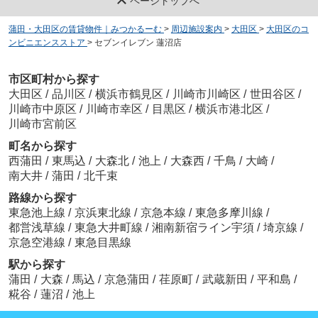
ページトップへ
蒲田・大田区の賃貸物件｜みつかるーむ
>
周辺施設案内
>
大田区
>
大田区のコ
ンビニエンスストア
>
セブンイレブン 蓮沼店
市区町村から探す
大田区
/
品川区
/
横浜市鶴見区
/
川崎市川崎区
/
世田谷区
/
川崎市中原区
/
川崎市幸区
/
目黒区
/
横浜市港北区
/
川崎市宮前区
町名から探す
西蒲田
/
東馬込
/
大森北
/
池上
/
大森西
/
千鳥
/
大崎
/
南大井
/
蒲田
/
北千束
路線から探す
東急池上線
/
京浜東北線
/
京急本線
/
東急多摩川線
/
都営浅草線
/
東急大井町線
/
湘南新宿ライン宇須
/
埼京線
/
京急空港線
/
東急目黒線
駅から探す
蒲田
/
大森
/
馬込
/
京急蒲田
/
荏原町
/
武蔵新田
/
平和島
/
糀谷
/
蓮沼
/
池上