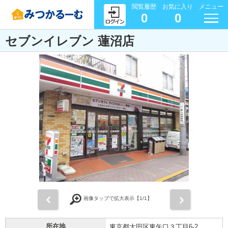
閲覧履歴
お気に入り
メニュー
0
0
セブンイレブン 蓮沼店
前
次
画像タップで拡大表示【
1
/1】
所在地
東京都大田区東矢口３丁目6-2