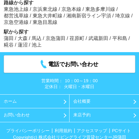
路線から探す
東急池上線
/
京浜東北線
/
京急本線
/
東急多摩川線
/
都営浅草線
/
東急大井町線
/
湘南新宿ライン宇須
/
埼京線
/
京急空港線
/
東急目黒線
駅から探す
蒲田
/
大森
/
馬込
/
京急蒲田
/
荏原町
/
武蔵新田
/
平和島
/
糀谷
/
蓮沼
/
池上
電話でお問い合わせ
営業時間：
10：00～19：00
定休日：
火曜日・水曜日
ホーム
会社概要
お問い合わせ
来店予約
プライバシーポリシー
利用規約
アクセスマップ
PCサイト
Copyright(c) 株式会社リビングライフ賃貸センターJR蒲田