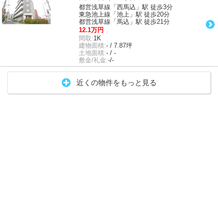
都営浅草線「西馬込」駅 徒歩3分
東急池上線「池上」駅 徒歩20分
都営浅草線「馬込」駅 徒歩21分
12.1万円
間取:
1K
建物面積:
- / 7.87坪
土地面積:
- / -
敷金/礼金:
-/-
近くの物件をもっと見る