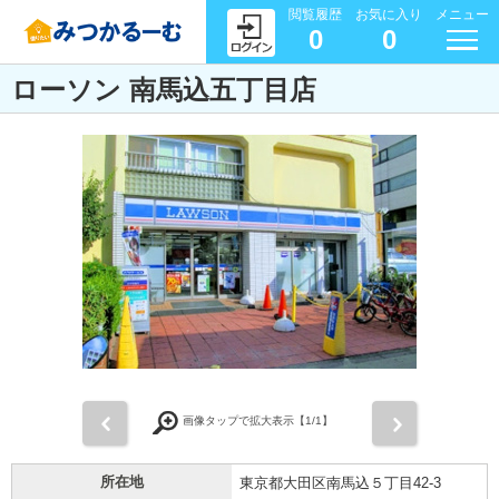
閲覧履歴
お気に入り
メニュー
0
0
ローソン 南馬込五丁目店
前
次
画像タップで拡大表示【
1
/1】
所在地
東京都大田区南馬込５丁目42-3