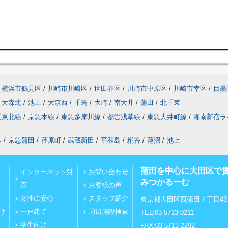
横浜市鶴見区
/
川崎市川崎区
/
世田谷区
/
川崎市中原区
/
川崎市幸区
/
目黒
大森北
/
池上
/
大森西
/
千鳥
/
大崎
/
南大井
/
蒲田
/
北千束
浜東北線
/
京急本線
/
東急多摩川線
/
都営浅草線
/
東急大井町線
/
湘南新宿ラ
込
/
京急蒲田
/
荏原町
/
武蔵新田
/
平和島
/
糀谷
/
蓮沼
/
池上
蒲田を中心に大田区で
インターネット対
お問い合わせ
みつかるーむ
応
お客様の声
女性に安心
スタッフ紹介
東京都大田区西蒲田７丁目43-
け
一戸建て
周辺施設検索
TEL:03-5713-0211
学生向け
FAX:03-5713-2292