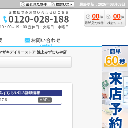
最終更新：2026年08月09日
00
00
件
件
最近見た物件
検討リスト
0：00～19：00
定休日：火曜日・水曜日
マザキデイリーストア 池上みずむらや店
上みずむらや店の詳細情報
7-6
MAP
▼