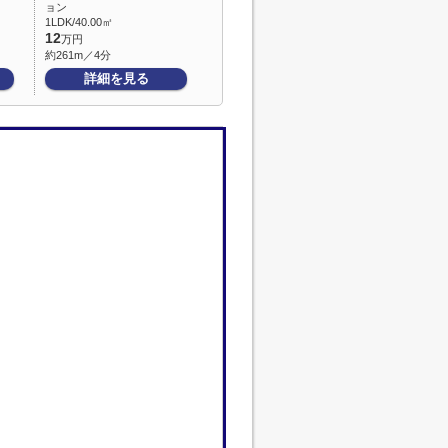
ョン
1LDK/40.00㎡
12
万円
約261m／4分
詳細を見る