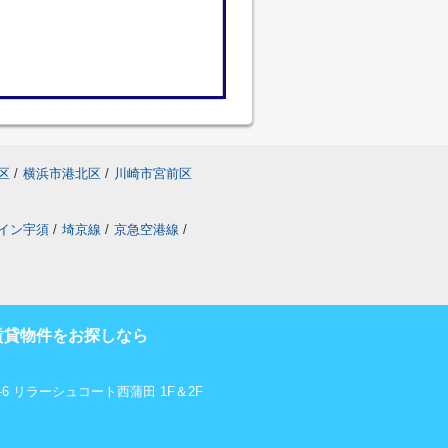
区
/
横浜市港北区
/
川崎市宮前区
イン宇須
/
埼京線
/
京急空港線
/
賃貸物件をお探しなら
6 リラーシュコート西蒲田 1F＆2F