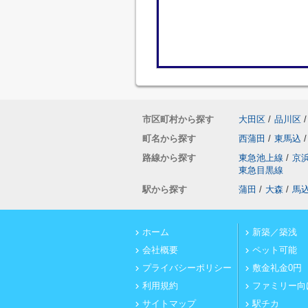
市区町村から探す
大田区
/
品川区
/
町名から探す
西蒲田
/
東馬込
/
路線から探す
東急池上線
/
京
東急目黒線
駅から探す
蒲田
/
大森
/
馬
ホーム
新築／築浅
会社概要
ペット可能
プライバシーポリシー
敷金礼金0円
利用規約
ファミリー向
サイトマップ
駅チカ