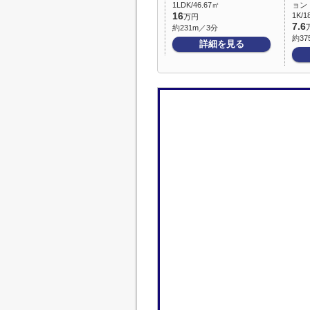
1LDK/46.67㎡
ョン
16
1K/1
万円
7.6
約231m／3分
約37
詳細を見る