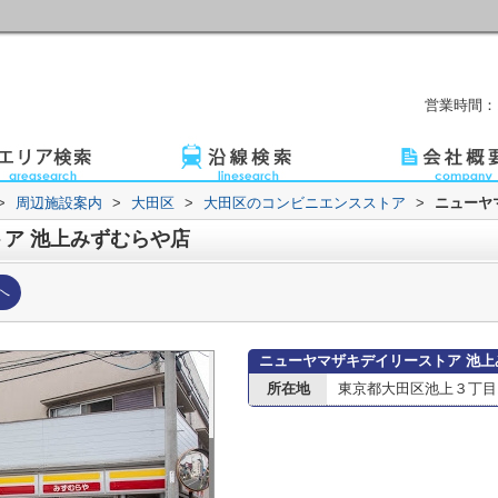
営業時間：1
>
周辺施設案内
>
大田区
>
大田区のコンビニエンスストア
>
ニューヤ
ア 池上みずむらや店
へ
ニューヤマザキデイリーストア 池
所在地
東京都大田区池上３丁目1