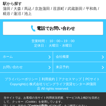
駅から探す
蒲田
/
大森
/
馬込
/
京急蒲田
/
荏原町
/
武蔵新田
/
平和島
/
糀谷
/
蓮沼
/
池上
電話でお問い合わせ
営業時間：
10：00～19：00
定休日：
火曜日・水曜日
ホーム
会社概要
お問い合わせ
来店予約
プライバシーポリシー
利用規約
アクセスマップ
PCサイト
Copyright(c) 株式会社リビングライフ賃貸センターJR蒲田
店 All rights reserved.
当サイトでは、お客様の当サイト利用状況把握、サービス向上検討を目的と
して、クッキー（Cookie）を使用しています。
詳しくは、当社の
「Cookieの取扱いについて」
をご確認ください。