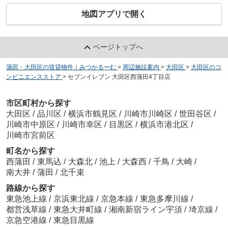
地図アプリで開く
ページトップへ
蒲田・大田区の賃貸物件｜みつかるーむ
>
周辺施設案内
>
大田区
>
大田区のコ
ンビニエンスストア
>
セブンイレブン 大田区西蒲田4丁目店
市区町村から探す
大田区
/
品川区
/
横浜市鶴見区
/
川崎市川崎区
/
世田谷区
/
川崎市中原区
/
川崎市幸区
/
目黒区
/
横浜市港北区
/
川崎市宮前区
町名から探す
西蒲田
/
東馬込
/
大森北
/
池上
/
大森西
/
千鳥
/
大崎
/
南大井
/
蒲田
/
北千束
路線から探す
東急池上線
/
京浜東北線
/
京急本線
/
東急多摩川線
/
都営浅草線
/
東急大井町線
/
湘南新宿ライン宇須
/
埼京線
/
京急空港線
/
東急目黒線