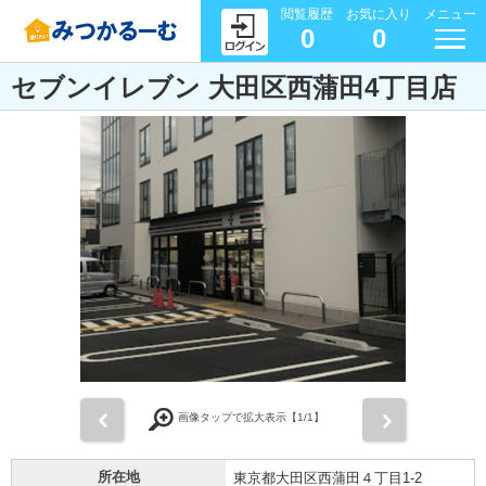
閲覧履歴
お気に入り
メニュー
0
0
セブンイレブン 大田区西蒲田4丁目店
前
次
画像タップで拡大表示【
1
/1】
所在地
東京都大田区西蒲田４丁目1-2