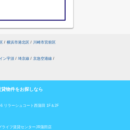
区
/
横浜市港北区
/
川崎市宮前区
イン宇須
/
埼京線
/
京急空港線
/
賃貸物件をお探しなら
6 リラーシュコート西蒲田 1F＆2F
リビングライフ賃貸センターJR蒲田店