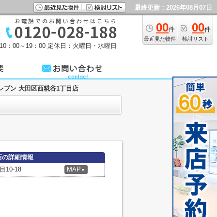
最終更新：2026年08月07日
00
00
件
件
最近見た物件
検討リスト
0：00～19：00
定休日：火曜日・水曜日
レブン 大田区西糀谷1丁目店
店の詳細情報
0-18
MAP
▼