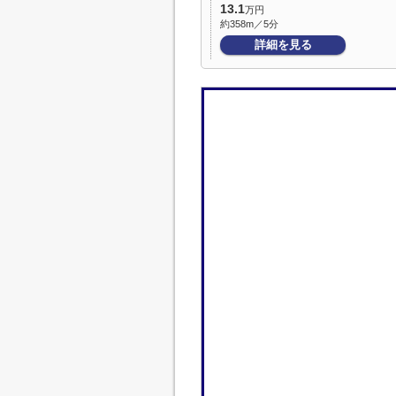
13.1
万円
約358m／5分
詳細を見る