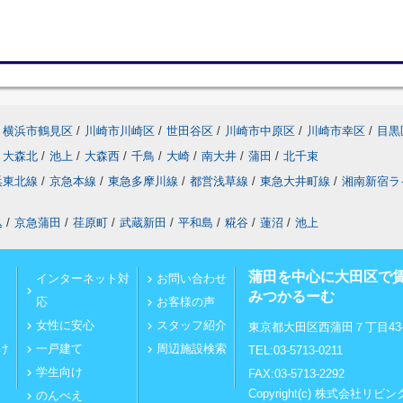
横浜市鶴見区
/
川崎市川崎区
/
世田谷区
/
川崎市中原区
/
川崎市幸区
/
目黒
大森北
/
池上
/
大森西
/
千鳥
/
大崎
/
南大井
/
蒲田
/
北千束
浜東北線
/
京急本線
/
東急多摩川線
/
都営浅草線
/
東急大井町線
/
湘南新宿ラ
込
/
京急蒲田
/
荏原町
/
武蔵新田
/
平和島
/
糀谷
/
蓮沼
/
池上
蒲田を中心に大田区で
インターネット対
お問い合わせ
みつかるーむ
応
お客様の声
女性に安心
スタッフ紹介
東京都大田区西蒲田７丁目43-
け
一戸建て
周辺施設検索
TEL:03-5713-0211
学生向け
FAX:03-5713-2292
Copyright(c) 株式会社
のんべえ