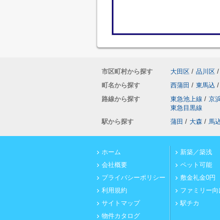
市区町村から探す
大田区
/
品川区
/
町名から探す
西蒲田
/
東馬込
/
路線から探す
東急池上線
/
京
東急目黒線
駅から探す
蒲田
/
大森
/
馬
ホーム
新築／築浅
会社概要
ペット可能
プライバシーポリシー
敷金礼金0円
利用規約
ファミリー向
サイトマップ
駅チカ
物件カタログ