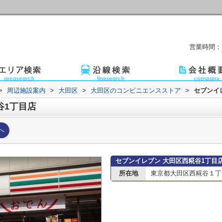
営業時間：1
>
周辺施設案内
>
大田区
>
大田区のコンビニエンスストア
>
セブンイ
谷1丁目店
へ
セブンイレブン 大田区西糀谷1丁目
所在地
東京都大田区西糀谷１丁目1