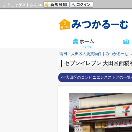
ようこそ
ゲスト
さん
蒲田・大田区の賃貸物件｜みつかるーむ
セブンイレブン 大田区西糀
<<大田区のコンビニエンスストアの一覧