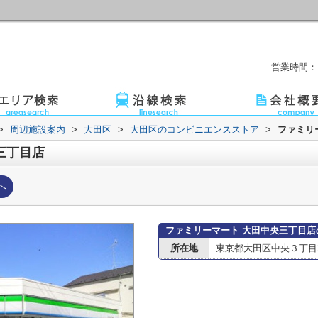
営業時間：1
>
周辺施設案内
>
大田区
>
大田区のコンビニエンスストア
>
ファミリ
三丁目店
へ
ファミリーマート 大田中央三丁目店
所在地
東京都大田区中央３丁目21