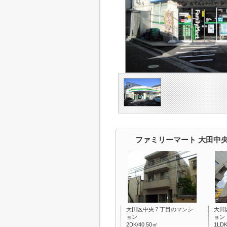
ファミリーマート 大田中
大田区中央７丁目のマンシ
大田
ョン
ョン
2DK/40.50㎡
1LDK