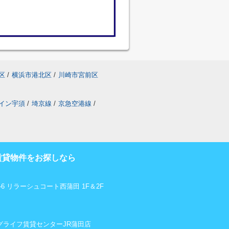
区
/
横浜市港北区
/
川崎市宮前区
イン宇須
/
埼京線
/
京急空港線
/
賃貸物件をお探しなら
6 リラーシュコート西蒲田 1F＆2F
リビングライフ賃貸センターJR蒲田店