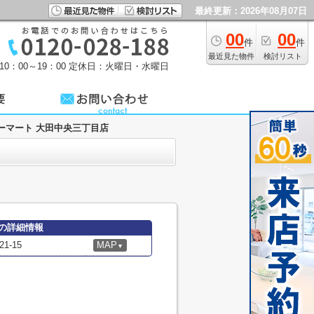
最終更新：2026年08月07日
00
00
件
件
最近見た物件
検討リスト
0：00～19：00
定休日：火曜日・水曜日
ーマート 大田中央三丁目店
の詳細情報
-15
MAP
▼