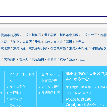
横浜市鶴見区
/
川崎市川崎区
/
世田谷区
/
川崎市中原区
/
川崎市幸区
/
目黒
大森北
/
池上
/
大森西
/
千鳥
/
大崎
/
南大井
/
蒲田
/
北千束
浜東北線
/
京急本線
/
東急多摩川線
/
都営浅草線
/
東急大井町線
/
湘南新宿ラ
込
/
京急蒲田
/
荏原町
/
武蔵新田
/
平和島
/
糀谷
/
蓮沼
/
池上
蒲田を中心に大田区で
インターネット対
お問い合わせ
みつかるーむ
応
お客様の声
女性に安心
スタッフ紹介
東京都大田区西蒲田７丁目43-
け
一戸建て
周辺施設検索
TEL:03-5713-0211
学生向け
FAX:03-5713-2292
Copyright(c) 株式会社
のんべえ