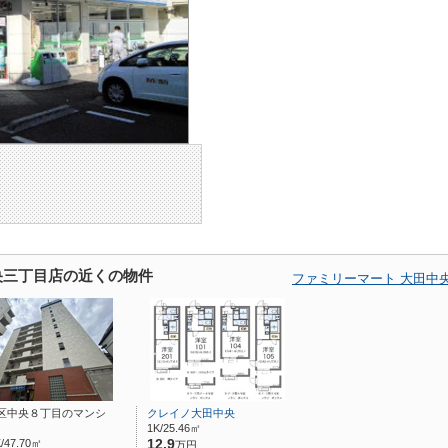
央三丁目店の近くの物件
ファミリーマート 大田中
区中央８丁目のマンシ
クレイノ大田中央
1K/25.46㎡
/47.70㎡
12.9
万円