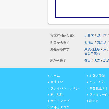
市区町村から探す
大田区
/
品川区
/
町名から探す
西蒲田
/
東馬込
/
路線から探す
東急池上線
/
京
東急目黒線
駅から探す
蒲田
/
大森
/
馬
ホーム
新築／築浅
会社概要
ペット可能
プライバシーポリシー
敷金礼金0円
利用規約
ファミリー向
サイトマップ
駅チカ
物件カタログ