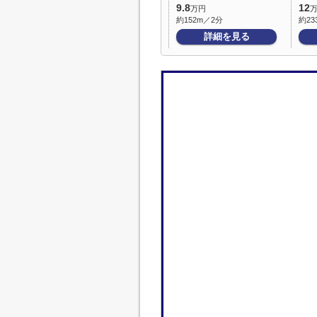
9.8
12
万円
約152m／2分
約23
詳細を見る