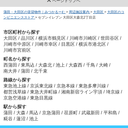
ページトップへ
蒲田・大田区の賃貸物件｜みつかるーむ
>
周辺施設案内
>
大田区
>
大田区のコ
ンビニエンスストア
>
セブンイレブン 大田区大森北2丁目店
市区町村から探す
大田区
/
品川区
/
横浜市鶴見区
/
川崎市川崎区
/
世田谷区
/
川崎市中原区
/
川崎市幸区
/
目黒区
/
横浜市港北区
/
川崎市宮前区
町名から探す
西蒲田
/
東馬込
/
大森北
/
池上
/
大森西
/
千鳥
/
大崎
/
南大井
/
蒲田
/
北千束
路線から探す
東急池上線
/
京浜東北線
/
京急本線
/
東急多摩川線
/
都営浅草線
/
東急大井町線
/
湘南新宿ライン宇須
/
埼京線
/
京急空港線
/
東急目黒線
駅から探す
蒲田
/
大森
/
馬込
/
京急蒲田
/
荏原町
/
武蔵新田
/
平和島
/
糀谷
/
蓮沼
/
池上