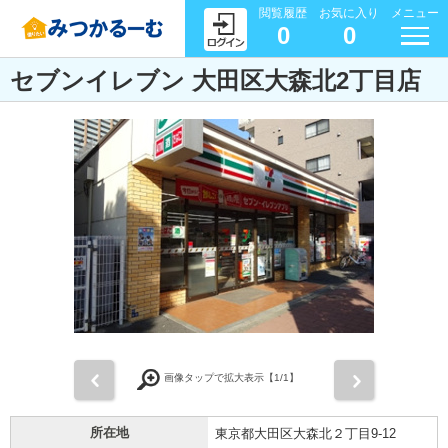
閲覧履歴
お気に入り
メニュー
0
0
セブンイレブン 大田区大森北2丁目店
前
次
画像タップで拡大表示【
1
/1】
所在地
東京都大田区大森北２丁目9-12