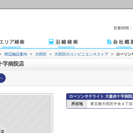
営業時間：1
>
周辺施設案内
>
大田区
>
大田区のコンビニエンスストア
>
ローソン
十字病院店
へ
ローソンサテライト 大森赤十字病院
所在地
東京都大田区中央４丁目3