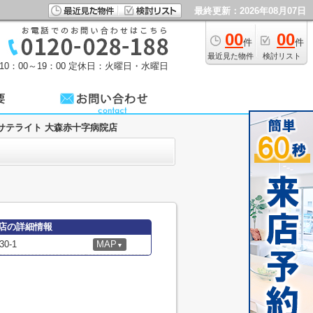
最終更新：2026年08月07日
00
00
件
件
最近見た物件
検討リスト
0：00～19：00
定休日：火曜日・水曜日
サテライト 大森赤十字病院店
店の詳細情報
0-1
MAP
▼