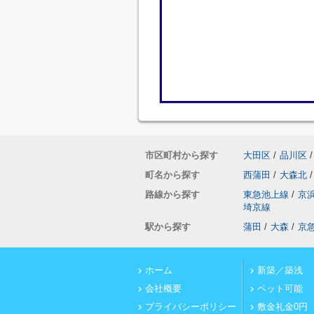
市区町村から探す
大田区
/
品川区
/
町名から探す
西蒲田
/
大森北
/
路線から探す
東急池上線
/
京
埼京線
駅から探す
蒲田
/
大森
/
京
ホーム
新築／築浅
会社概要
ペット可能
プライバシーポリシー
敷金礼金0円