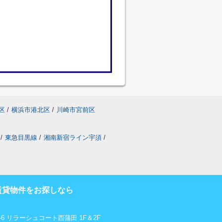
区
/
横浜市港北区
/
川崎市宮前区
/
東急目黒線
/
湘南新宿ライン宇須
/
賃貸物件をお探しなら
6 リラーシュコート西蒲田 1F＆2F