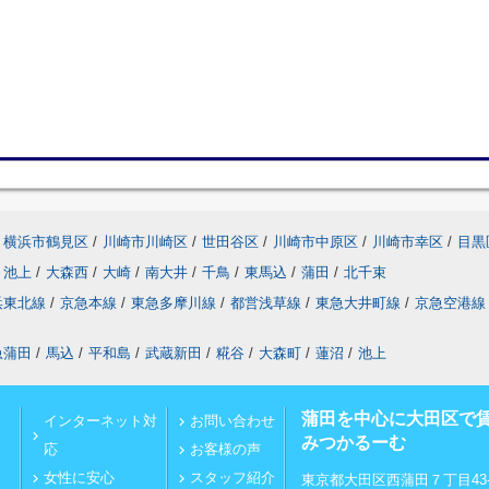
横浜市鶴見区
/
川崎市川崎区
/
世田谷区
/
川崎市中原区
/
川崎市幸区
/
目黒
池上
/
大森西
/
大崎
/
南大井
/
千鳥
/
東馬込
/
蒲田
/
北千束
浜東北線
/
京急本線
/
東急多摩川線
/
都営浅草線
/
東急大井町線
/
京急空港線
急蒲田
/
馬込
/
平和島
/
武蔵新田
/
糀谷
/
大森町
/
蓮沼
/
池上
蒲田を中心に大田区で
インターネット対
お問い合わせ
みつかるーむ
応
お客様の声
女性に安心
スタッフ紹介
東京都大田区西蒲田７丁目43-