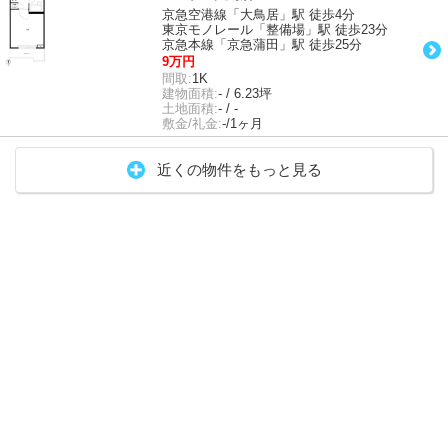
京急空港線「大鳥居」駅 徒歩4分
東京モノレール「整備場」駅 徒歩23分
京急本線「京急蒲田」駅 徒歩25分
9万円
間取:
1K
建物面積:
- / 6.23坪
土地面積:
- / -
敷金/礼金:
-/1ヶ月
近くの物件をもっと見る