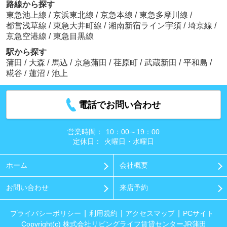
路線から探す
東急池上線
/
京浜東北線
/
京急本線
/
東急多摩川線
/
都営浅草線
/
東急大井町線
/
湘南新宿ライン宇須
/
埼京線
/
京急空港線
/
東急目黒線
駅から探す
蒲田
/
大森
/
馬込
/
京急蒲田
/
荏原町
/
武蔵新田
/
平和島
/
糀谷
/
蓮沼
/
池上
電話でお問い合わせ
営業時間：
10：00～19：00
定休日：
火曜日・水曜日
ホーム
会社概要
お問い合わせ
来店予約
プライバシーポリシー
利用規約
アクセスマップ
PCサイト
Copyright(c) 株式会社リビングライフ賃貸センターJR蒲田