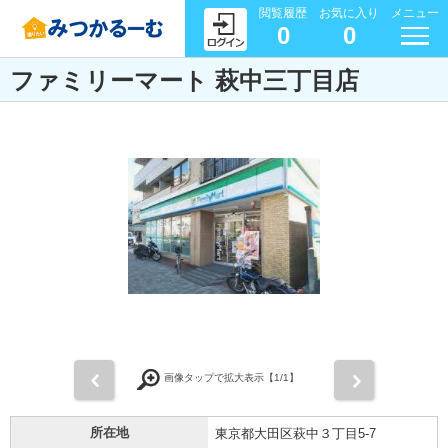
閲覧履歴
お気に入り
メニュー
0
0
ファミリーマート 萩中三丁目店
前
次
画像タップで拡大表示【
1
/1】
所在地
東京都大田区萩中３丁目5-7