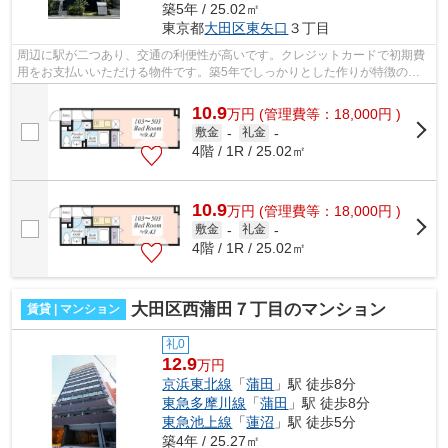
築5年 / 25.02㎡
東京都
大田区
東矢口
３丁目
周辺に駅が二つあり、交通の利便性が高いです。クレジットカードで初期費
用をお支払いいただける物件です。築5年でしっかりとした作りが特徴の物
件です。こちらの物件はマンションです...
10.9
万
円
(管理費等：18,000円 )
敷金
-
礼金
-
4階 / 1R / 25.02㎡
10.9
万
円
(管理費等：18,000円 )
敷金
-
礼金
-
4階 / 1R / 25.02㎡
大田区西蒲田７丁目のマンション
賃貸 | マンション
礼0
12.9
万円
京浜東北線
「
蒲田
」駅 徒歩8分
東急多摩川線
「
蒲田
」駅 徒歩8分
東急池上線
「
蓮沼
」駅 徒歩5分
築4年 / 25.27㎡