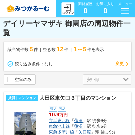
閲覧履歴
お気に入り
メニュー
0
0
デイリーヤマザキ 御園店の周辺物件一
覧
5
12
1～5
該当物件数
件
空き数
件
件を表示
変更
絞り込み条件：
なし
空室のみ
大田区東矢口３丁目のマンション
賃貸 | マンション
敷0
礼0
10.9
万円
京浜東北線
「
蒲田
」駅 徒歩9分
東急池上線
「
蓮沼
」駅 徒歩5分
東急多摩川線
「
矢口渡
」駅 徒歩9分