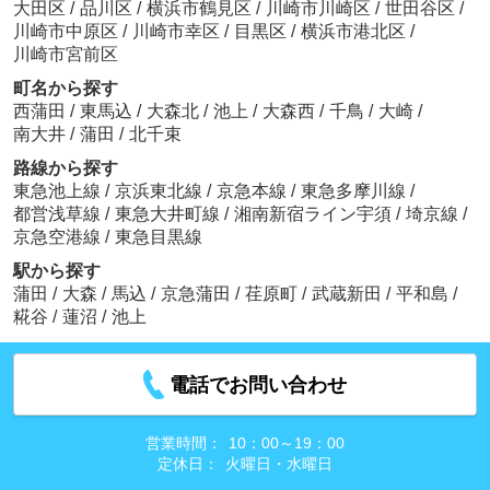
大田区
/
品川区
/
横浜市鶴見区
/
川崎市川崎区
/
世田谷区
/
川崎市中原区
/
川崎市幸区
/
目黒区
/
横浜市港北区
/
川崎市宮前区
町名から探す
西蒲田
/
東馬込
/
大森北
/
池上
/
大森西
/
千鳥
/
大崎
/
南大井
/
蒲田
/
北千束
路線から探す
東急池上線
/
京浜東北線
/
京急本線
/
東急多摩川線
/
都営浅草線
/
東急大井町線
/
湘南新宿ライン宇須
/
埼京線
/
京急空港線
/
東急目黒線
駅から探す
蒲田
/
大森
/
馬込
/
京急蒲田
/
荏原町
/
武蔵新田
/
平和島
/
糀谷
/
蓮沼
/
池上
電話でお問い合わせ
営業時間：
10：00～19：00
定休日：
火曜日・水曜日