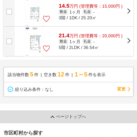
14.5
万
円
(管理費等：15,000円 )
1ヶ月
敷金
礼金
-
3階 / 1DK / 25.20㎡
21.4
万
円
(管理費等：20,000円 )
1ヶ月
敷金
礼金
-
5階 / 2LDK / 36.54㎡
5
12
1～5
該当物件数
件
空き数
件
件を表示
変更
絞り込み条件：
なし
ページトップへ
市区町村から探す