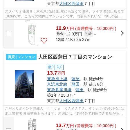
東京都
大田区
西蒲田
７丁目
スタイリオ蒲田Ⅱ：京浜東北線蒲田駅にも近くて便利。ライフ 西蒲田店まで
182mです。こちらの物件はマンションです。内装もきれいな一押しの築浅
物件です。きれい好きな方、古い物件は...
12.9
万
円
(管理費等：10,000円 )
12.9万円
敷金
礼金
-
12階 / 1K / 25.27㎡
大田区西蒲田７丁目のマンション
賃貸 | マンション
敷0
礼0
13.7
万円
東急池上線
「
蓮沼
」駅 徒歩4分
京浜東北線
「
蒲田
」駅 徒歩6分
東急多摩川線
「
蒲田
」駅 徒歩6分
築1年 / 25.37㎡
東京都
大田区
西蒲田
７丁目
こだわりポイント満載の・ｎｉｄｏ ＫＡＭＡＴＡ。すぐ近く(徒歩5分)には
池上警察署 蓮沼交番もあります。周辺には、徒歩4分で利用できる駅があり
ます。防犯対策もバッチリなマンショ...
13.7
万
円
(管理費等：10,000円 )