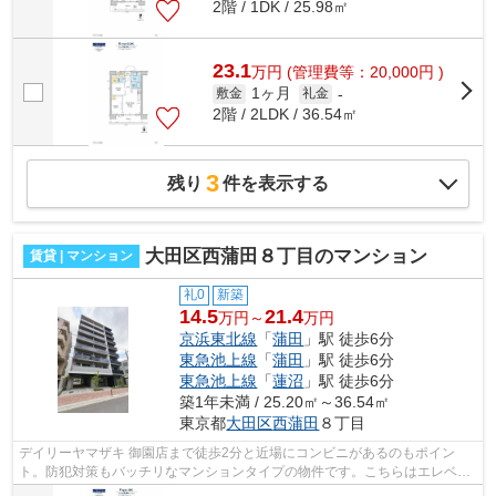
2階 / 1DK / 25.98㎡
23.1
万
円
(管理費等：20,000円 )
1ヶ月
敷金
礼金
-
2階 / 2LDK / 36.54㎡
3
残り
件を表示する
大田区西蒲田８丁目のマンション
賃貸 | マンション
礼0
新築
14.5
21.4
万円～
万円
京浜東北線
「
蒲田
」駅 徒歩6分
東急池上線
「
蒲田
」駅 徒歩6分
東急池上線
「
蓮沼
」駅 徒歩6分
築1年未満 / 25.20㎡～36.54㎡
東京都
大田区
西蒲田
８丁目
デイリーヤマザキ 御園店まで徒歩2分と近場にコンビニがあるのもポイン
ト。防犯対策もバッチリなマンションタイプの物件です。こちらはエレベー
ター付きの物件です。自宅から2駅利用で...