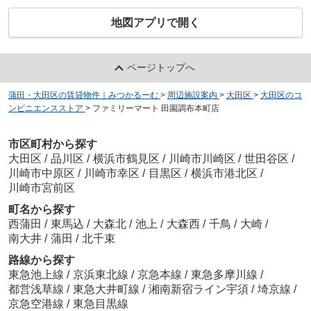
地図アプリで開く
ページトップへ
蒲田・大田区の賃貸物件｜みつかるーむ
>
周辺施設案内
>
大田区
>
大田区のコ
ンビニエンスストア
>
ファミリーマート 田園調布本町店
市区町村から探す
大田区
/
品川区
/
横浜市鶴見区
/
川崎市川崎区
/
世田谷区
/
川崎市中原区
/
川崎市幸区
/
目黒区
/
横浜市港北区
/
川崎市宮前区
町名から探す
西蒲田
/
東馬込
/
大森北
/
池上
/
大森西
/
千鳥
/
大崎
/
南大井
/
蒲田
/
北千束
路線から探す
東急池上線
/
京浜東北線
/
京急本線
/
東急多摩川線
/
都営浅草線
/
東急大井町線
/
湘南新宿ライン宇須
/
埼京線
/
京急空港線
/
東急目黒線