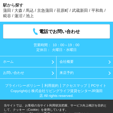
駅から探す
蒲田
/
大森
/
馬込
/
京急蒲田
/
荏原町
/
武蔵新田
/
平和島
/
糀谷
/
蓮沼
/
池上
電話でお問い合わせ
営業時間：
10：00～19：00
定休日：
火曜日・水曜日
ホーム
会社概要
お問い合わせ
来店予約
プライバシーポリシー
利用規約
アクセスマップ
PCサイト
Copyright(c) 株式会社リビングライフ賃貸センターJR蒲田
店 All rights reserved.
当サイトでは、お客様の当サイト利用状況把握、サービス向上検討を目的と
して、クッキー（Cookie）を使用しています。