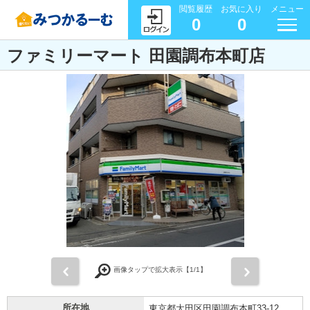
閲覧履歴
お気に入り
メニュー
0
0
ファミリーマート 田園調布本町店
前
次
画像タップで拡大表示【
1
/1】
所在地
東京都大田区田園調布本町33-12