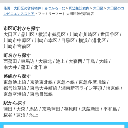
蒲田・大田区の賃貸物件｜みつかるーむ
>
周辺施設案内
>
大田区
>
大田区のコ
ンビニエンスストア
>
ファミリーマート 大田区雑色駅前店
市区町村から探す
大田区
/
品川区
/
横浜市鶴見区
/
川崎市川崎区
/
世田谷区
/
川崎市中原区
/
川崎市幸区
/
目黒区
/
横浜市港北区
/
川崎市宮前区
町名から探す
西蒲田
/
東馬込
/
大森北
/
池上
/
大森西
/
千鳥
/
大崎
/
南大井
/
蒲田
/
北千束
路線から探す
東急池上線
/
京浜東北線
/
京急本線
/
東急多摩川線
/
都営浅草線
/
東急大井町線
/
湘南新宿ライン宇須
/
埼京線
/
京急空港線
/
東急目黒線
駅から探す
蒲田
/
大森
/
馬込
/
京急蒲田
/
荏原町
/
武蔵新田
/
平和島
/
糀谷
/
蓮沼
/
池上