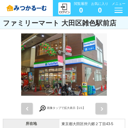
閲覧履歴
お気に入り
メニュー
0
0
ファミリーマート 大田区雑色駅前店
前
次
画像タップで拡大表示【
1
/1】
所在地
東京都大田区仲六郷２丁目43-5