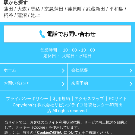
駅から探す
蒲田
/
大森
/
馬込
/
京急蒲田
/
荏原町
/
武蔵新田
/
平和島
/
糀谷
/
蓮沼
/
池上
電話でお問い合わせ
営業時間：
10：00～19：00
定休日：
火曜日・水曜日
ホーム
会社概要
お問い合わせ
来店予約
プライバシーポリシー
利用規約
アクセスマップ
PCサイト
Copyright(c) 株式会社リビングライフ賃貸センターJR蒲田
店 All rights reserved.
当サイトでは、お客様の当サイト利用状況把握、サービス向上検討を目的と
して、クッキー（Cookie）を使用しています。
詳しくは、当社の
「Cookieの取扱いについて」
をご確認ください。