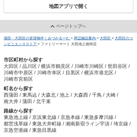
地図アプリで開く
ページトップへ
蒲田・大田区の賃貸物件｜みつかるーむ
>
周辺施設案内
>
大田区
>
大田区のコ
ンビニエンスストア
>
ファミリーマート 大田池上徳持店
市区町村から探す
大田区
/
品川区
/
横浜市鶴見区
/
川崎市川崎区
/
世田谷区
/
川崎市中原区
/
川崎市幸区
/
目黒区
/
横浜市港北区
/
川崎市宮前区
町名から探す
西蒲田
/
東馬込
/
大森北
/
池上
/
大森西
/
千鳥
/
大崎
/
南大井
/
蒲田
/
北千束
路線から探す
東急池上線
/
京浜東北線
/
京急本線
/
東急多摩川線
/
都営浅草線
/
東急大井町線
/
湘南新宿ライン宇須
/
埼京線
/
京急空港線
/
東急目黒線