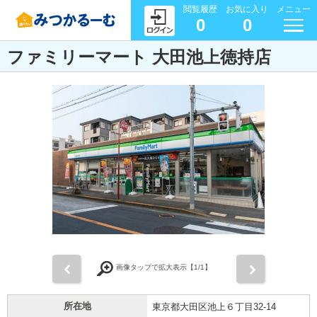
閲覧履歴
お気に入り
メニュー
0
0
ファミリーマート 大田池上徳持店
前
次
画像タップで拡大表示【
1
/1】
所在地
東京都大田区池上６丁目32-14