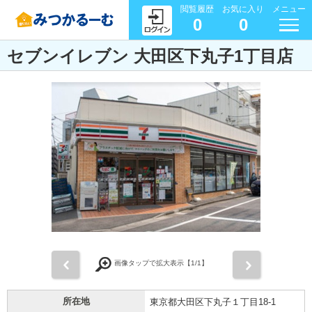
閲覧履歴
お気に入り
メニュー
0
0
セブンイレブン 大田区下丸子1丁目店
前
次
画像タップで拡大表示【
1
/1】
所在地
東京都大田区下丸子１丁目18-1