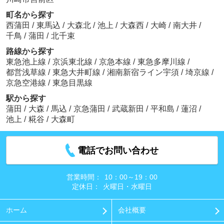
町名から探す
西蒲田
/
東馬込
/
大森北
/
池上
/
大森西
/
大崎
/
南大井
/
千鳥
/
蒲田
/
北千束
路線から探す
東急池上線
/
京浜東北線
/
京急本線
/
東急多摩川線
/
都営浅草線
/
東急大井町線
/
湘南新宿ライン宇須
/
埼京線
/
京急空港線
/
東急目黒線
駅から探す
蒲田
/
大森
/
馬込
/
京急蒲田
/
武蔵新田
/
平和島
/
蓮沼
/
池上
/
糀谷
/
大森町
電話でお問い合わせ
営業時間：
10：00～19：00
定休日：
火曜日・水曜日
ホーム
会社概要