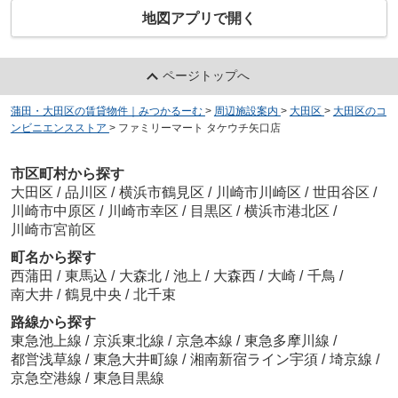
地図アプリで開く
ページトップへ
蒲田・大田区の賃貸物件｜みつかるーむ
>
周辺施設案内
>
大田区
>
大田区のコ
ンビニエンスストア
>
ファミリーマート タケウチ矢口店
市区町村から探す
大田区
/
品川区
/
横浜市鶴見区
/
川崎市川崎区
/
世田谷区
/
川崎市中原区
/
川崎市幸区
/
目黒区
/
横浜市港北区
/
川崎市宮前区
町名から探す
西蒲田
/
東馬込
/
大森北
/
池上
/
大森西
/
大崎
/
千鳥
/
南大井
/
鶴見中央
/
北千束
路線から探す
東急池上線
/
京浜東北線
/
京急本線
/
東急多摩川線
/
都営浅草線
/
東急大井町線
/
湘南新宿ライン宇須
/
埼京線
/
京急空港線
/
東急目黒線