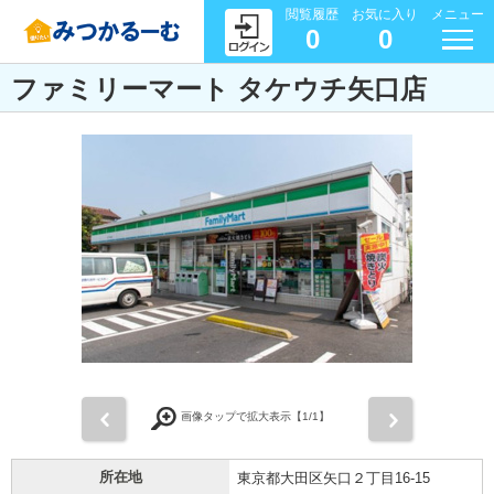
閲覧履歴
お気に入り
メニュー
0
0
ファミリーマート タケウチ矢口店
前
次
画像タップで拡大表示【
1
/1】
所在地
東京都大田区矢口２丁目16-15