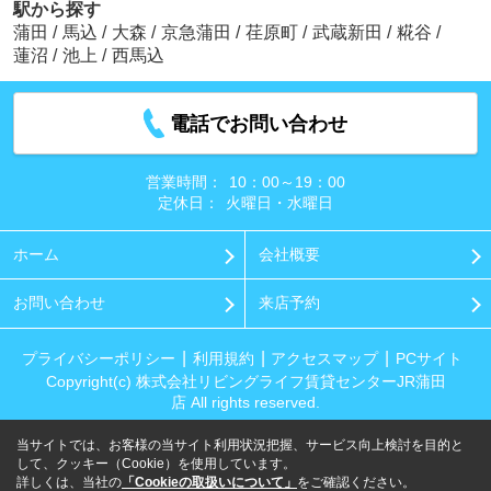
駅から探す
蒲田
/
馬込
/
大森
/
京急蒲田
/
荏原町
/
武蔵新田
/
糀谷
/
蓮沼
/
池上
/
西馬込
電話でお問い合わせ
営業時間：
10：00～19：00
定休日：
火曜日・水曜日
ホーム
会社概要
お問い合わせ
来店予約
プライバシーポリシー
利用規約
アクセスマップ
PCサイト
Copyright(c) 株式会社リビングライフ賃貸センターJR蒲田
店 All rights reserved.
当サイトでは、お客様の当サイト利用状況把握、サービス向上検討を目的と
して、クッキー（Cookie）を使用しています。
詳しくは、当社の
「Cookieの取扱いについて」
をご確認ください。