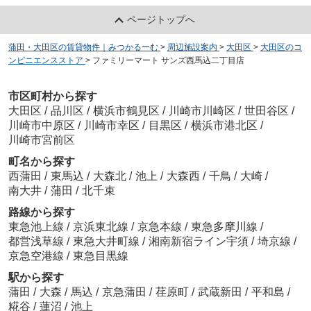
ページトップへ
蒲田・大田区の賃貸物件｜みつかるーむ
>
周辺施設案内
>
大田区
>
大田区のコ
ンビニエンスストア
>
ファミリーマート サンズ西馬込二丁目店
市区町村から探す
大田区
/
品川区
/
横浜市鶴見区
/
川崎市川崎区
/
世田谷区
/
川崎市中原区
/
川崎市幸区
/
目黒区
/
横浜市港北区
/
川崎市宮前区
町名から探す
西蒲田
/
東馬込
/
大森北
/
池上
/
大森西
/
千鳥
/
大崎
/
南大井
/
蒲田
/
北千束
路線から探す
東急池上線
/
京浜東北線
/
京急本線
/
東急多摩川線
/
都営浅草線
/
東急大井町線
/
湘南新宿ライン宇須
/
埼京線
/
京急空港線
/
東急目黒線
駅から探す
蒲田
/
大森
/
馬込
/
京急蒲田
/
荏原町
/
武蔵新田
/
平和島
/
糀谷
/
蓮沼
/
池上