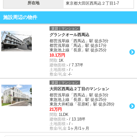
所在地
東京都大田区西馬込２丁目1-7
施設周辺の物件
賃貸｜マンション
グランクオール西馬込
都営浅草線「西馬込」駅 徒歩3分
都営浅草線「馬込」駅 徒歩17分
東急池上線「長原」駅 徒歩25分
10.1万円
間取:
1K
建物面積:
- / 7.37坪
土地面積:
- / -
敷金/礼金:
-/-
賃貸｜マンション
大田区西馬込２丁目のマンション
都営浅草線「西馬込」駅 徒歩3分
東急池上線「長原」駅 徒歩25分
東急大井町線「荏原町」駅 徒歩28分
21万円
間取:
1LDK
建物面積:
- / 13.18坪
土地面積:
- / -
敷金/礼金:
1ヶ月/1ヶ月