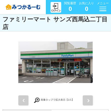
閲覧履歴
お気に入り
メニュー
0
0
ファミリーマート サンズ西馬込二丁目
店
前
次
画像タップで拡大表示【
1
/1】