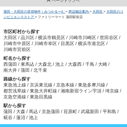
ページトップへ
蒲田・大田区の賃貸物件｜みつかるーむ
>
周辺施設案内
>
大田区
>
大田区のコ
ンビニエンスストア
>
ファミリーマート 蒲田駅前店
市区町村から探す
大田区
/
品川区
/
横浜市鶴見区
/
川崎市川崎区
/
世田谷区
/
川崎市中原区
/
川崎市幸区
/
目黒区
/
横浜市港北区
/
川崎市宮前区
町名から探す
西蒲田
/
東馬込
/
大森北
/
池上
/
大森西
/
千鳥
/
大崎
/
南大井
/
蒲田
/
北千束
路線から探す
東急池上線
/
京浜東北線
/
京急本線
/
東急多摩川線
/
都営浅草線
/
東急大井町線
/
湘南新宿ライン宇須
/
埼京線
/
京急空港線
/
東急目黒線
駅から探す
蒲田
/
大森
/
馬込
/
京急蒲田
/
荏原町
/
武蔵新田
/
平和島
/
糀谷
/
蓮沼
/
池上