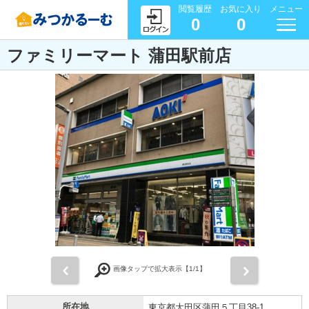
閲覧履歴
お気に入り
メニュー
0
0
ファミリーマート 蒲田駅前店
前
次
画像タップで拡大表示【
1
/1】
所在地
東京都大田区蒲田５丁目38-1