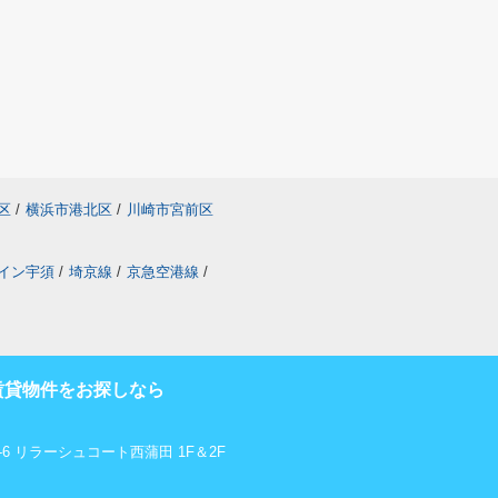
区
/
横浜市港北区
/
川崎市宮前区
イン宇須
/
埼京線
/
京急空港線
/
賃貸物件をお探しなら
6 リラーシュコート西蒲田 1F＆2F