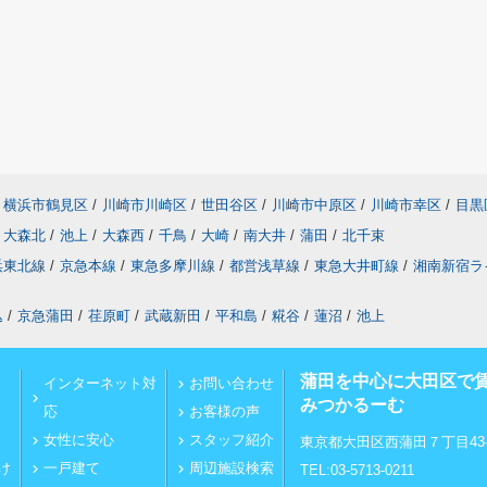
横浜市鶴見区
/
川崎市川崎区
/
世田谷区
/
川崎市中原区
/
川崎市幸区
/
目黒
大森北
/
池上
/
大森西
/
千鳥
/
大崎
/
南大井
/
蒲田
/
北千束
浜東北線
/
京急本線
/
東急多摩川線
/
都営浅草線
/
東急大井町線
/
湘南新宿ラ
込
/
京急蒲田
/
荏原町
/
武蔵新田
/
平和島
/
糀谷
/
蓮沼
/
池上
蒲田を中心に大田区で
インターネット対
お問い合わせ
みつかるーむ
応
お客様の声
女性に安心
スタッフ紹介
東京都大田区西蒲田７丁目43-
け
一戸建て
周辺施設検索
TEL:03-5713-0211