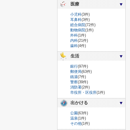
医療
小児科
(3件)
耳鼻科
(3件)
総合病院
(72件)
動物病院
(1件)
外科
(1件)
内科
(21件)
歯科
(4件)
生活
銀行
(97件)
郵便局
(63件)
銭湯
(7件)
警察
(39件)
消防署
(2件)
市役所・区役所
(1件)
出かける
公園
(63件)
温泉
(1件)
その他
(1件)