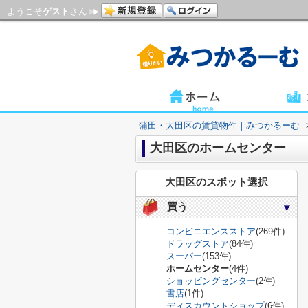
ようこそ
ゲスト
さん
蒲田・大田区の賃貸物件｜みつかるーむ
大田区のホームセンター
大田区のスポット選択
買う
コンビニエンスストア
(269件)
ドラッグストア
(84件)
スーパー
(153件)
ホームセンター
(4件)
ショッピングセンター
(2件)
書店
(1件)
ディスカウントショップ
(6件)