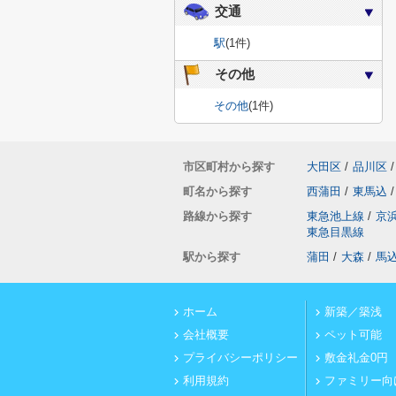
交通
駅
(1件)
その他
その他
(1件)
市区町村から探す
大田区
/
品川区
/
町名から探す
西蒲田
/
東馬込
/
路線から探す
東急池上線
/
京
東急目黒線
駅から探す
蒲田
/
大森
/
馬
ホーム
新築／築浅
会社概要
ペット可能
プライバシーポリシー
敷金礼金0円
利用規約
ファミリー向