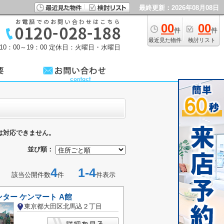
最終更新：2026年08月08日
00
00
件
件
最近見た物件
検討リスト
0：00～19：00
定休日：火曜日・水曜日
は対応できません。
並び順：
4
1-4
該当公開件数
件
件表示
ター ケンマート A館
東京都大田区北馬込２丁目