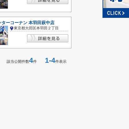
ンターコーナン 本羽田萩中店
東京都大田区本羽田２丁目
4
1-4
該当公開件数
件
件表示