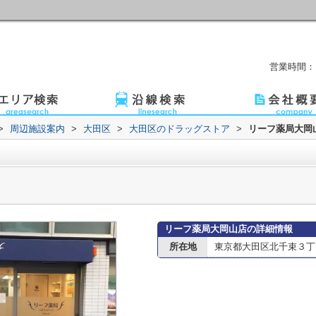
営業時間：1
>
周辺施設案内
>
大田区
>
大田区のドラッグストア
>
リーフ薬局大岡
リーフ薬局大岡山店の詳細情報
所在地
東京都大田区北千束３丁目2