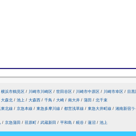
横浜市鶴見区
/
川崎市川崎区
/
世田谷区
/
川崎市中原区
/
川崎市幸区
/
目黒
大森北
/
池上
/
大森西
/
千鳥
/
大崎
/
南大井
/
蒲田
/
北千束
浜東北線
/
京急本線
/
東急多摩川線
/
都営浅草線
/
東急大井町線
/
湘南新宿ラ
込
/
京急蒲田
/
荏原町
/
武蔵新田
/
平和島
/
糀谷
/
蓮沼
/
池上