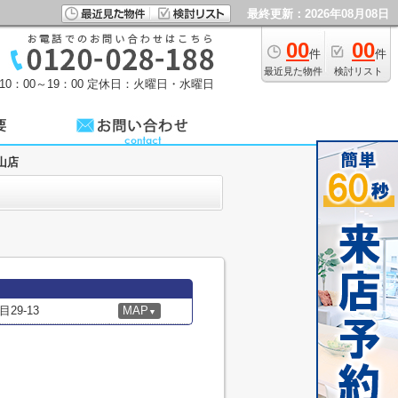
最終更新：2026年08月08日
00
00
件
件
最近見た物件
検討リスト
0：00～19：00
定休日：火曜日・水曜日
山店
9-13
MAP
▼