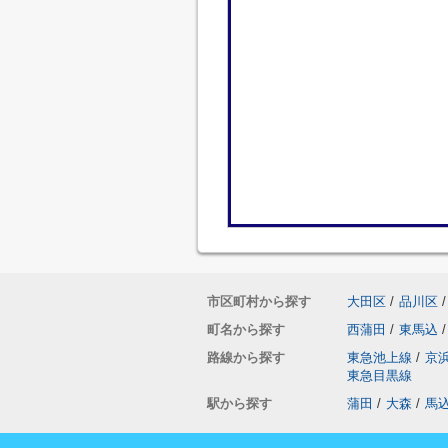
市区町村から探す
大田区
/
品川区
/
町名から探す
西蒲田
/
東馬込
/
路線から探す
東急池上線
/
京
東急目黒線
駅から探す
蒲田
/
大森
/
馬