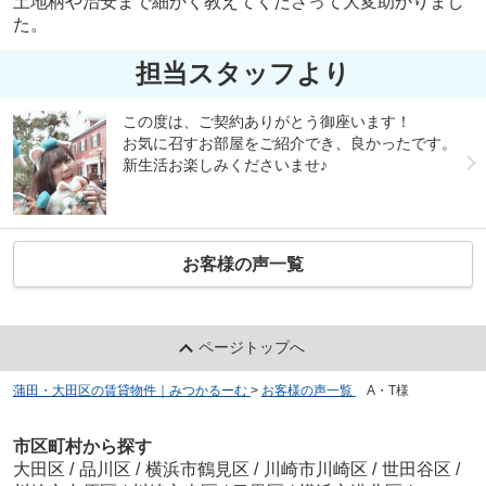
土地柄や治安まで細かく教えてくださって大変助かりまし
た。
担当スタッフより
この度は、ご契約ありがとう御座います！
お気に召すお部屋をご紹介でき、良かったです。
新生活お楽しみくださいませ♪
お客様の声一覧
ページトップへ
蒲田・大田区の賃貸物件｜みつかるーむ
>
お客様の声一覧
>
A・T様
市区町村から探す
大田区
/
品川区
/
横浜市鶴見区
/
川崎市川崎区
/
世田谷区
/