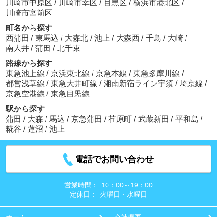
川崎市中原区
/
川崎市幸区
/
目黒区
/
横浜市港北区
/
川崎市宮前区
町名から探す
西蒲田
/
東馬込
/
大森北
/
池上
/
大森西
/
千鳥
/
大崎
/
南大井
/
蒲田
/
北千束
路線から探す
東急池上線
/
京浜東北線
/
京急本線
/
東急多摩川線
/
都営浅草線
/
東急大井町線
/
湘南新宿ライン宇須
/
埼京線
/
京急空港線
/
東急目黒線
駅から探す
蒲田
/
大森
/
馬込
/
京急蒲田
/
荏原町
/
武蔵新田
/
平和島
/
糀谷
/
蓮沼
/
池上
電話でお問い合わせ
営業時間：
10：00～19：00
定休日：
火曜日・水曜日