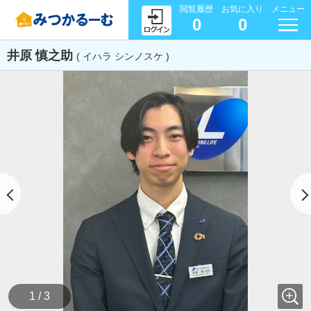
閲覧履歴
お気に入り
メニュー
0
0
井原 慎之助
( イハラ シンノスケ )
1 / 3