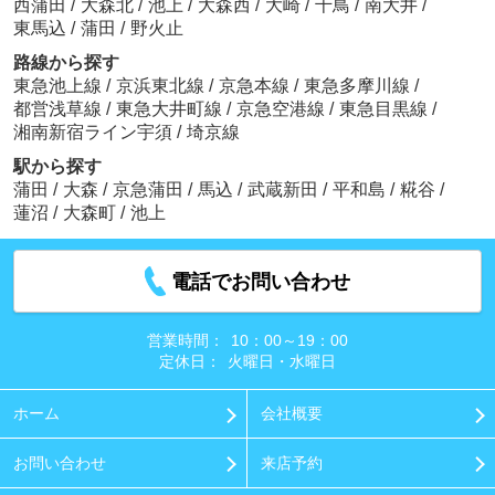
西蒲田
/
大森北
/
池上
/
大森西
/
大崎
/
千鳥
/
南大井
/
東馬込
/
蒲田
/
野火止
路線から探す
東急池上線
/
京浜東北線
/
京急本線
/
東急多摩川線
/
都営浅草線
/
東急大井町線
/
京急空港線
/
東急目黒線
/
湘南新宿ライン宇須
/
埼京線
駅から探す
蒲田
/
大森
/
京急蒲田
/
馬込
/
武蔵新田
/
平和島
/
糀谷
/
蓮沼
/
大森町
/
池上
電話でお問い合わせ
営業時間：
10：00～19：00
定休日：
火曜日・水曜日
ホーム
会社概要
お問い合わせ
来店予約