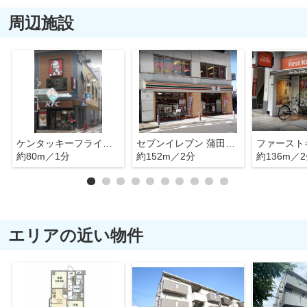
周辺施設
ケンタッキーフライドチキン 蒲田東口店
セブンイレブン 蒲田アロマスクエア前店
約80m／1分
約152m／2分
約136m／
エリアの近い物件