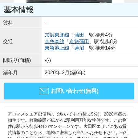
基本情報
賃料
-
京浜東北線
「
蒲田
」駅 徒歩4分
交通
京急本線
「
京急蒲田
」駅 徒歩8分
東急池上線
「
蓮沼
」駅 徒歩14分
間取り(面積)
-(-)
築年月
2020年 2月(築6年)
お問い合わせ(無料)
アロマスクエア郵便局まで歩いてすぐ(徒歩5分)。2020年築の
物件です。移動範囲が広がる2駅利用可能な物件です。この物
件は駅から徒歩4分のマンションです。大田区エリアにある賃
貸情報のことなら、地域に密着した当社へお任せ下さい。当社