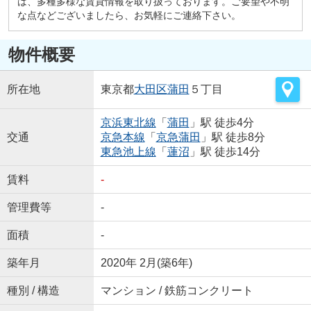
は、多種多様な賃貸情報を取り扱っております。ご要望や不明
な点などございましたら、お気軽にご連絡下さい。
物件概要
所在地
東京都
大田区
蒲田
５丁目
京浜東北線
「
蒲田
」駅 徒歩4分
交通
京急本線
「
京急蒲田
」駅 徒歩8分
東急池上線
「
蓮沼
」駅 徒歩14分
賃料
-
管理費等
-
面積
-
築年月
2020年 2月(築6年)
種別 / 構造
マンション / 鉄筋コンクリート