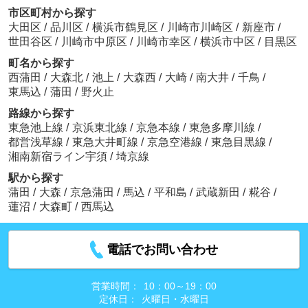
市区町村から探す
大田区
/
品川区
/
横浜市鶴見区
/
川崎市川崎区
/
新座市
/
世田谷区
/
川崎市中原区
/
川崎市幸区
/
横浜市中区
/
目黒区
町名から探す
西蒲田
/
大森北
/
池上
/
大森西
/
大崎
/
南大井
/
千鳥
/
東馬込
/
蒲田
/
野火止
路線から探す
東急池上線
/
京浜東北線
/
京急本線
/
東急多摩川線
/
都営浅草線
/
東急大井町線
/
京急空港線
/
東急目黒線
/
湘南新宿ライン宇須
/
埼京線
駅から探す
蒲田
/
大森
/
京急蒲田
/
馬込
/
平和島
/
武蔵新田
/
糀谷
/
蓮沼
/
大森町
/
西馬込
電話でお問い合わせ
営業時間：
10：00～19：00
定休日：
火曜日・水曜日