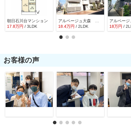
朝日石川台マンション
アルページュ大森 Ａ棟
アルページ
17.8
万
円
/ 3LDK
18.4
万
円
/ 2LDK
18
万
円
/ 2
お客様の声