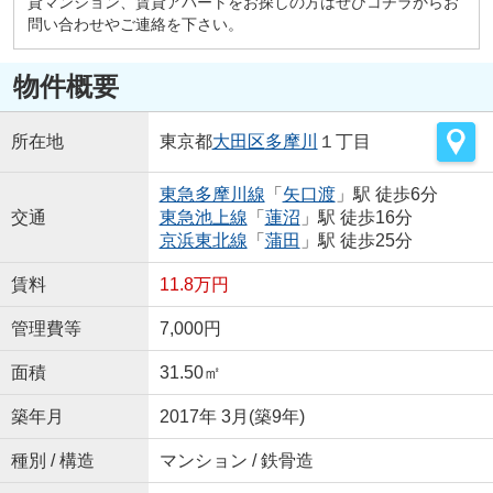
貸マンション、賃貸アパートをお探しの方はぜひコチラからお
問い合わせやご連絡を下さい。
物件概要
所在地
東京都
大田区
多摩川
１丁目
東急多摩川線
「
矢口渡
」駅 徒歩6分
交通
東急池上線
「
蓮沼
」駅 徒歩16分
京浜東北線
「
蒲田
」駅 徒歩25分
賃料
11.8万円
管理費等
7,000円
面積
31.50㎡
築年月
2017年 3月(築9年)
種別 / 構造
マンション / 鉄骨造