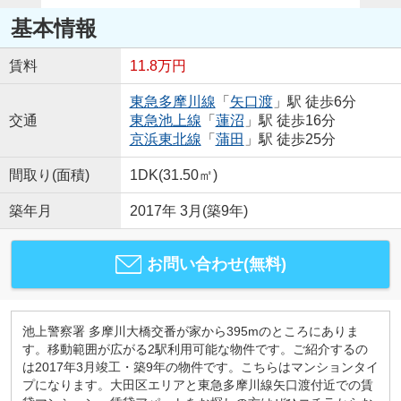
基本情報
賃料
11.8万円
東急多摩川線
「
矢口渡
」駅 徒歩6分
交通
東急池上線
「
蓮沼
」駅 徒歩16分
京浜東北線
「
蒲田
」駅 徒歩25分
間取り(面積)
1DK(31.50㎡)
築年月
2017年 3月(築9年)
お問い合わせ(無料)
池上警察署 多摩川大橋交番が家から395mのところにありま
す。移動範囲が広がる2駅利用可能な物件です。ご紹介するの
は2017年3月竣工・築9年の物件です。こちらはマンションタイ
プになります。大田区エリアと東急多摩川線矢口渡付近での賃