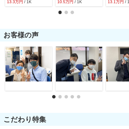
13.3
万
円
/ 1K
10.5
万
円
/ 1K
13.1
万
円
/ 
お客様の声
こだわり特集