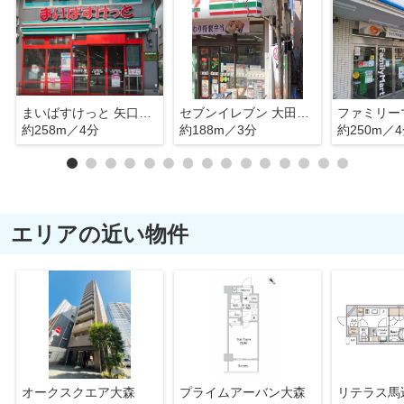
まいばすけっと 矢口渡駅北店
セブンイレブン 大田区多摩川1丁目店
約258m／4分
約188m／3分
約250m／
エリアの近い物件
オークスクエア大森
プライムアーバン大森
リテラス馬