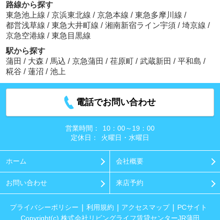
路線から探す
東急池上線
/
京浜東北線
/
京急本線
/
東急多摩川線
/
都営浅草線
/
東急大井町線
/
湘南新宿ライン宇須
/
埼京線
/
京急空港線
/
東急目黒線
駅から探す
蒲田
/
大森
/
馬込
/
京急蒲田
/
荏原町
/
武蔵新田
/
平和島
/
糀谷
/
蓮沼
/
池上
電話でお問い合わせ
営業時間：
10：00～19：00
定休日：
火曜日・水曜日
ホーム
会社概要
お問い合わせ
来店予約
プライバシーポリシー
利用規約
アクセスマップ
PCサイト
Copyright(c) 株式会社リビングライフ賃貸センターJR蒲田