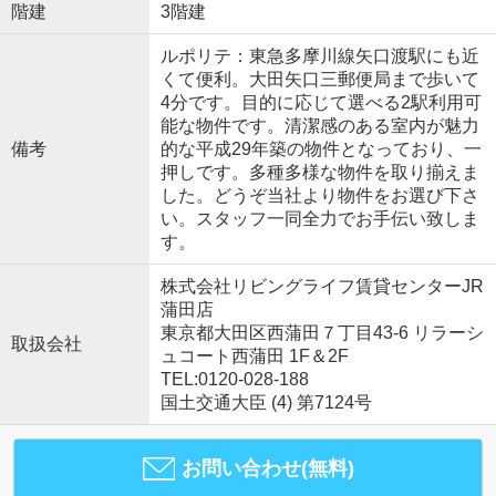
階建
3階建
ルポリテ：東急多摩川線矢口渡駅にも近
くて便利。大田矢口三郵便局まで歩いて
4分です。目的に応じて選べる2駅利用可
能な物件です。清潔感のある室内が魅力
備考
的な平成29年築の物件となっており、一
押しです。多種多様な物件を取り揃えま
した。どうぞ当社より物件をお選び下さ
い。スタッフ一同全力でお手伝い致しま
す。
株式会社リビングライフ賃貸センターJR
蒲田店
東京都大田区西蒲田７丁目43-6 リラーシ
取扱会社
ュコート西蒲田 1F＆2F
TEL:0120-028-188
国土交通大臣 (4) 第7124号
お問い合わせ(無料)