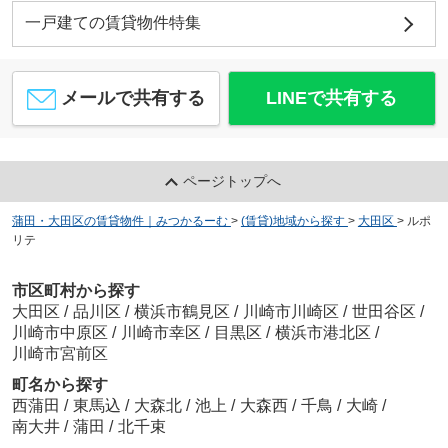
一戸建ての賃貸物件特集
メールで共有する
LINEで共有する
ページトップへ
蒲田・大田区の賃貸物件｜みつかるーむ
>
(賃貸)地域から探す
>
大田区
>
ルポ
リテ
市区町村から探す
大田区
/
品川区
/
横浜市鶴見区
/
川崎市川崎区
/
世田谷区
/
川崎市中原区
/
川崎市幸区
/
目黒区
/
横浜市港北区
/
川崎市宮前区
町名から探す
西蒲田
/
東馬込
/
大森北
/
池上
/
大森西
/
千鳥
/
大崎
/
南大井
/
蒲田
/
北千束