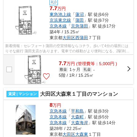
礼0
7.7
万円
東急池上線
「
蓮沼
」駅 徒歩6分
京浜東北線
「
蒲田
」駅 徒歩7分
京急本線
「
京急蒲田
」駅 徒歩17分
築4年 / 15.25㎡
東京都
大田区
西蒲田
７丁目
新着情報：セレフォート蒲田の空室情報ならコチラ。歩いて4分の場所には
りそな銀行 蒲田支店があります。電車での移動がより便利になる、2駅利用
可能なマンションです。駅から徒歩6分...
7.7
万
円
(管理費等：5,000円 )
1ヶ月
敷金
礼金
-
5階 / 1R / 15.25㎡
大田区大森東１丁目のマンション
賃貸 | マンション
8
万円
京急本線
「
平和島
」駅 徒歩3分
京急本線
「
大森町
」駅 徒歩5分
京急本線
「
大森海岸
」駅 徒歩14分
築28年 / 22.25㎡
東京都
大田区
大森東
１丁目