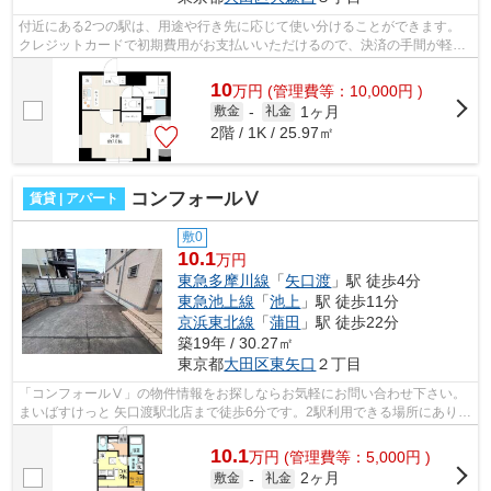
付近にある2つの駅は、用途や行き先に応じて使い分けることができます。
クレジットカードで初期費用がお支払いいただけるので、決済の手間が軽減
できます。こちらの物件はマンションで...
10
万
円
(管理費等：10,000円 )
1ヶ月
敷金
-
礼金
2階 / 1K / 25.97㎡
コンフォールⅤ
賃貸 | アパート
敷0
10.1
万円
東急多摩川線
「
矢口渡
」駅 徒歩4分
東急池上線
「
池上
」駅 徒歩11分
京浜東北線
「
蒲田
」駅 徒歩22分
築19年 / 30.27㎡
東京都
大田区
東矢口
２丁目
「コンフォールⅤ」の物件情報をお探しならお気軽にお問い合わせ下さい。
まいばすけっと 矢口渡駅北店まで徒歩6分です。2駅利用できる場所にあり、
アクセスが便利です。徒歩4分で駅にア...
10.1
万
円
(管理費等：5,000円 )
2ヶ月
敷金
-
礼金