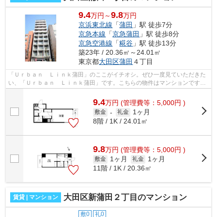
9.4
9.8
万円～
万円
京浜東北線
「
蒲田
」駅 徒歩7分
京急本線
「
京急蒲田
」駅 徒歩8分
京急空港線
「
糀谷
」駅 徒歩13分
築23年 / 20.36㎡～24.01㎡
東京都
大田区
蒲田
４丁目
「Ｕｒｂａｎ Ｌｉｎｋ蒲田」のここがイチオシ。ぜひ一度見ていただきた
い、「Ｕｒｂａｎ Ｌｉｎｋ蒲田」です。こちらの物件はマンションです。
エレベーター付きの物件です。大田区...
9.4
万
円
(管理費等：5,000円 )
1ヶ月
敷金
-
礼金
8階 / 1K / 24.01㎡
9.8
万
円
(管理費等：5,000円 )
1ヶ月
1ヶ月
敷金
礼金
11階 / 1K / 20.36㎡
大田区新蒲田２丁目のマンション
賃貸 | マンション
敷0
礼0