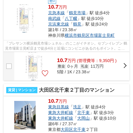
敷0
10.7
万円
京急本線
「
鶴見市場
」駅 徒歩4分
南武線
「
八丁畷
」駅 徒歩10分
京浜東北線
「
鶴見
」駅 徒歩24分
築1年 / 23.38㎡
神奈川県
横浜市鶴見区
市場富士見町
「プレサンス横浜鶴見市場シュネル」のここがイチオシ。セブンイレブン 鶴
見市場富士見町店まで徒歩4分と近場にコンビニがあるのもポイント。こち
らはマンションタイプになります。築1...
10.7
万
円
(管理費等：9,350円 )
0ヶ月
11万円
敷金
礼金
5階 / 1K / 23.38㎡
大田区北千束２丁目のマンション
賃貸 | マンション
10.7
万円
東急目黒線
「
洗足
」駅 徒歩4分
東急大井町線
「
北千束
」駅 徒歩3分
東急大井町線
「
大岡山
」駅 徒歩10分
築6年 / 27.37㎡
東京都
大田区
北千束
２丁目