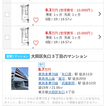
8.3
万
円
(管理費等：10,000円 )
1ヶ月
1ヶ月
敷金
礼金
6階 / 1R / 19.57㎡
8.5
万
円
(管理費等：10,000円 )
1ヶ月
1ヶ月
敷金
礼金
8階 / 1R / 19.57㎡
大田区矢口３丁目のマンション
賃貸 | マンション
敷0
8.7
万円
東急多摩川線
「
矢口渡
」駅 徒歩11分
東急池上線
「
蓮沼
」駅 徒歩20分
東急多摩川線
「
武蔵新田
」駅 徒歩12分
築15年 / 21.00㎡
東京都
大田区
矢口
３丁目
ファミリーマート かわだ多摩川店まで徒歩5分と近場にコンビニがあるのも
ポイント。造りとデザインに関して、自信をもって情報を提供できるマンシ