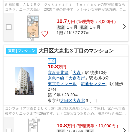
新着情報：ＡＬＥＲＯ Ｏｏｋａｙａｍａ Ｔｅｒｒａｃｅの空室情報なら
コチラ。ニーズの高い、2020年築の物件で、オシャレな室内が魅力的。こち
らの物件はマンションです。おしゃれ...
10.7
万
円
(管理費等：8,000円 )
1ヶ月
1ヶ月
敷金
礼金
1階 / 1K / 27.37㎡
大田区大森北３丁目のマンション
賃貸 | マンション
礼0
10.8
万円
京浜東北線
「
大森
」駅 徒歩10分
京急本線
「
大森海岸
」駅 徒歩8分
東京モノレール
「
流通センター
」駅 徒歩
27分
築19年 / 23.20㎡
東京都
大田区
大森北
３丁目
コンフォリア大森ＤＥＵＸ：京浜東北線大森駅にも近くて便利。家から大森
榎本クリニックまで429mです。近くに駅が2つあるため、用途や行き先に応
じて駅を選べる物件です。造りとデザイ...
10.8
万
円
(管理費等：10,000円 )
10.8万円
敷金
礼金
-