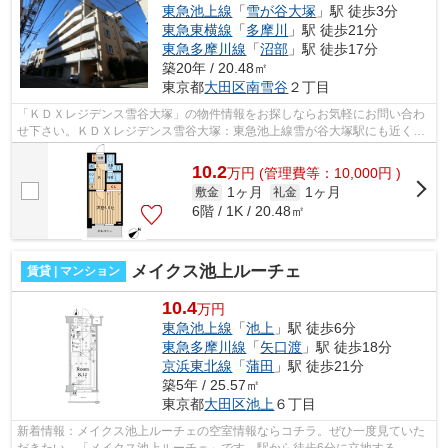
東急池上線
「
雪が谷大塚
」駅 徒歩3分
東急東横線
「
多摩川
」駅 徒歩21分
東急多摩川線
「
沼部
」駅 徒歩17分
築20年 / 20.48㎡
東京都
大田区
南雪谷
２丁目
「ＫＤＸレジデンス雪谷大塚」の物件情報をお探しならお気軽にお問い合わ
せ下さい。ＫＤＸレジデンス雪谷大塚：東急池上線雪が谷大塚駅にも近くて
便利。造りとデザインに関して、自信...
10.2
万
円
(管理費等：10,000円 )
1ヶ月
1ヶ月
敷金
礼金
6階 / 1K / 20.48㎡
メイクス池上ルーチェ
賃貸 | マンション
10.4
万円
東急池上線
「
池上
」駅 徒歩6分
東急多摩川線
「
矢口渡
」駅 徒歩18分
京浜東北線
「
蒲田
」駅 徒歩21分
築5年 / 25.57㎡
東京都
大田区
池上
６丁目
新着情報：メイクス池上ルーチェの空室情報ならコチラ。ぜひ一度見ていた