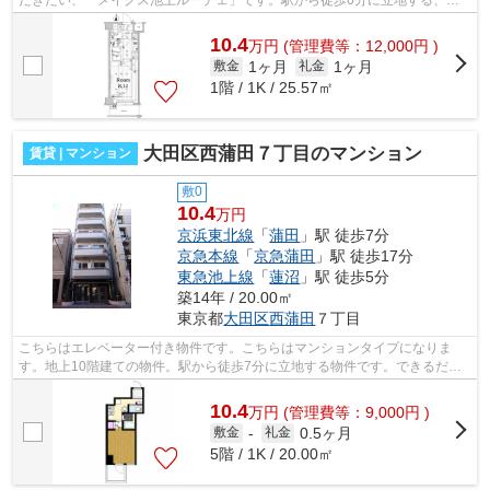
だきたい、「メイクス池上ルーチェ」です。駅から徒歩6分に立地する、魅
力的な駅近物件です。物件の近くに駅が...
10.4
万
円
(管理費等：12,000円 )
1ヶ月
1ヶ月
敷金
礼金
1階 / 1K / 25.57㎡
大田区西蒲田７丁目のマンション
賃貸 | マンション
敷0
10.4
万円
京浜東北線
「
蒲田
」駅 徒歩7分
京急本線
「
京急蒲田
」駅 徒歩17分
東急池上線
「
蓮沼
」駅 徒歩5分
築14年 / 20.00㎡
東京都
大田区
西蒲田
７丁目
こちらはエレベーター付き物件です。こちらはマンションタイプになりま
す。地上10階建ての物件。駅から徒歩7分に立地する物件です。できるだけ
早めに不動産情報を集めたい方は当社スタ...
10.4
万
円
(管理費等：9,000円 )
0.5ヶ月
敷金
-
礼金
5階 / 1K / 20.00㎡