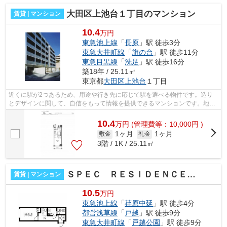
大田区上池台１丁目のマンション
賃貸 | マンション
10.4
万円
東急池上線
「
長原
」駅 徒歩3分
東急大井町線
「
旗の台
」駅 徒歩11分
東急目黒線
「
洗足
」駅 徒歩16分
築18年 / 25.11㎡
東京都
大田区
上池台
１丁目
近くに駅が2つあるため、用途や行き先に応じて駅を選べる物件です。造り
とデザインに関して、自信をもって情報を提供できるマンションです。地上
10階建てのマンションです。高ニーズな...
10.4
万
円
(管理費等：10,000円 )
1ヶ月
1ヶ月
敷金
礼金
3階 / 1K / 25.11㎡
ＳＰＥＣ ＲＥＳＩＤＥＮＣＥ ＴＯＧＯＳＨＩ
賃貸 | マンション
10.5
万円
東急池上線
「
荏原中延
」駅 徒歩4分
都営浅草線
「
戸越
」駅 徒歩9分
東急大井町線
「
戸越公園
」駅 徒歩9分