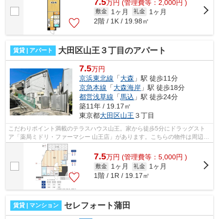
7.5
万
円
(管理費等：2,000円 )
1ヶ月
1ヶ月
敷金
礼金
2階 / 1K / 19.98㎡
大田区山王３丁目のアパート
賃貸 | アパート
7.5
万円
京浜東北線
「
大森
」駅 徒歩11分
京急本線
「
大森海岸
」駅 徒歩18分
都営浅草線
「
馬込
」駅 徒歩24分
築11年 / 19.17㎡
東京都
大田区
山王
３丁目
こだわりポイント満載のテラスハウス山王。家から徒歩5分にドラッグスト
ア「薬局ミドリ・ファーマシー 山王店」があります。こちらの物件は周辺に
駅が2つあるので電車へのアクセスが便...
7.5
万
円
(管理費等：5,000円 )
1ヶ月
1ヶ月
敷金
礼金
1階 / 1R / 19.17㎡
セレフォート蒲田
賃貸 | マンション