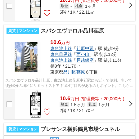
万
円
(管理費等：20,000円 )
1ヶ月
敷金
-
礼金
5階 / 1K / 22.11㎡
スパシエヴァロル品川荏原
賃貸 | マンション
10.6
万円
東急池上線
「
荏原中延
」駅 徒歩9分
東急目黒線
「
西小山
」駅 徒歩12分
東急池上線
「
戸越銀座
」駅 徒歩11分
築9年 / 21.70㎡
東京都
品川区
荏原
６丁目
スパシエヴァロル品川荏原：東急池上線荏原中延駅にも近くて便利。歩いて
徒歩3分の場所にサミットストア 荏原4丁目店があるのもポイント。こちらは
エレベーター付き物件です。充実の設...
10.6
万
円
(管理費等：20,000円 )
1.5ヶ月
1ヶ月
敷金
礼金
2階 / 1K / 21.70㎡
プレサンス横浜鶴見市場シュネル
賃貸 | マンション