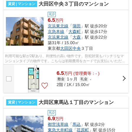
大田区中央３丁目のマンション
賃貸 | マンション
礼0
6.5
万円
京浜東北線
「
蒲田
」駅 徒歩20分
京急本線
「
大森町
」駅 徒歩17分
京浜東北線
「
大森
」駅 徒歩22分
築31年 / 15.00㎡
東京都
大田区
中央
３丁目
利用可能な駅が2駅あり、利便性の高い物件です。防犯対策もバッチリなマ
ンションタイプの物件です。こちらは初期費用をカードでお支払いいただけ
る物件です。できるだけ早めに不動産情...
6.5
万
円
(管理費等：- )
1ヶ月
敷金
礼金
-
2階 / 1K / 15.00㎡
大田区東馬込１丁目のマンション
賃貸 | マンション
礼0
6.9
万円
都営浅草線
「
馬込
」駅 徒歩2分
東急大井町線
「
荏原町
」駅 徒歩15分