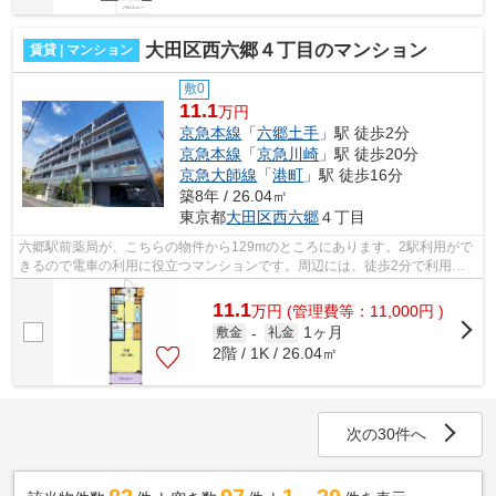
大田区西六郷４丁目のマンション
賃貸 | マンション
敷0
11.1
万円
京急本線
「
六郷土手
」駅 徒歩2分
京急本線
「
京急川崎
」駅 徒歩20分
京急大師線
「
港町
」駅 徒歩16分
築8年 / 26.04㎡
東京都
大田区
西六郷
４丁目
六郷駅前薬局が、こちらの物件から129mのところにあります。2駅利用がで
きるので電車の利用に役立つマンションです。周辺には、徒歩2分で利用で
きる駅があります。こちらの物件はマン...
11.1
万
円
(管理費等：11,000円 )
1ヶ月
敷金
-
礼金
2階 / 1K / 26.04㎡
次の30件へ