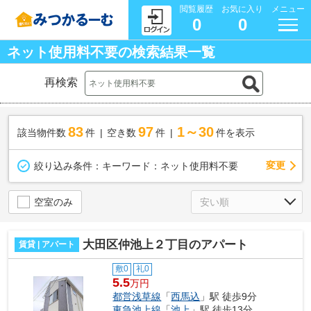
閲覧履歴
お気に入り
メニュー
0
0
ネット使用料不要の検索結果一覧
再検索
83
97
1～30
該当物件数
件
空き数
件
件を表示
変更
絞り込み条件：
キーワード：ネット使用料不要
空室のみ
大田区仲池上２丁目のアパート
賃貸 | アパート
敷0
礼0
5.5
万円
都営浅草線
「
西馬込
」駅 徒歩9分
東急池上線
「
池上
」駅 徒歩13分