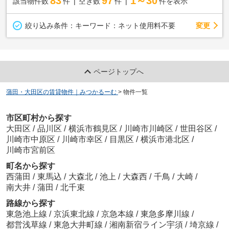
83
97
1～30
該当物件数
件
空き数
件
件を表示
変更
絞り込み条件：
キーワード：ネット使用料不要
ページトップへ
蒲田・大田区の賃貸物件｜みつかるーむ
>
物件一覧
市区町村から探す
大田区
/
品川区
/
横浜市鶴見区
/
川崎市川崎区
/
世田谷区
/
川崎市中原区
/
川崎市幸区
/
目黒区
/
横浜市港北区
/
川崎市宮前区
町名から探す
西蒲田
/
東馬込
/
大森北
/
池上
/
大森西
/
千鳥
/
大崎
/
南大井
/
蒲田
/
北千束
路線から探す
東急池上線
/
京浜東北線
/
京急本線
/
東急多摩川線
/
都営浅草線
/
東急大井町線
/
湘南新宿ライン宇須
/
埼京線
/