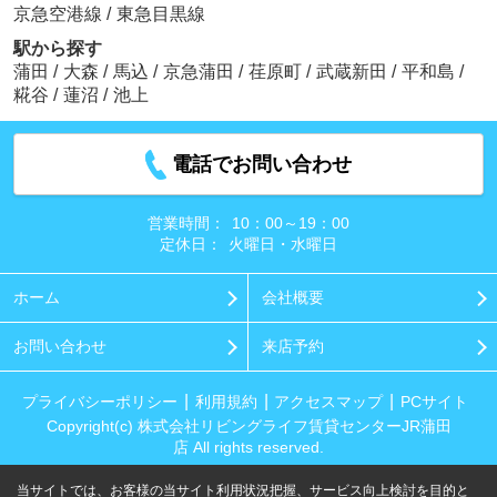
京急空港線
/
東急目黒線
駅から探す
蒲田
/
大森
/
馬込
/
京急蒲田
/
荏原町
/
武蔵新田
/
平和島
/
糀谷
/
蓮沼
/
池上
電話でお問い合わせ
営業時間：
10：00～19：00
定休日：
火曜日・水曜日
ホーム
会社概要
お問い合わせ
来店予約
プライバシーポリシー
利用規約
アクセスマップ
PCサイト
Copyright(c) 株式会社リビングライフ賃貸センターJR蒲田
店 All rights reserved.
当サイトでは、お客様の当サイト利用状況把握、サービス向上検討を目的と