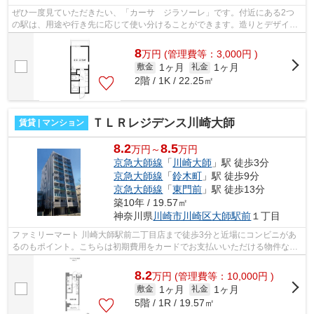
ぜひ一度見ていただきたい、「カーサ ジラソーレ」です。付近にある2つ
の駅は、用途や行き先に応じて使い分けることができます。造りとデザイン
に関して、自信をもって情報を提供でき...
8
万
円
(管理費等：3,000円 )
1ヶ月
1ヶ月
敷金
礼金
2階 / 1K / 22.25㎡
ＴＬＲレジデンス川崎大師
賃貸 | マンション
8.2
8.5
万円～
万円
京急大師線
「
川崎大師
」駅 徒歩3分
京急大師線
「
鈴木町
」駅 徒歩9分
京急大師線
「
東門前
」駅 徒歩13分
築10年 / 19.57㎡
神奈川県
川崎市川崎区
大師駅前
１丁目
ファミリーマート 川崎大師駅前二丁目店まで徒歩3分と近場にコンビニがあ
るのもポイント。こちらは初期費用をカードでお支払いいただける物件なの
で、支払い手続きの手間が省けます。...
8.2
万
円
(管理費等：10,000円 )
1ヶ月
1ヶ月
敷金
礼金
5階 / 1R / 19.57㎡