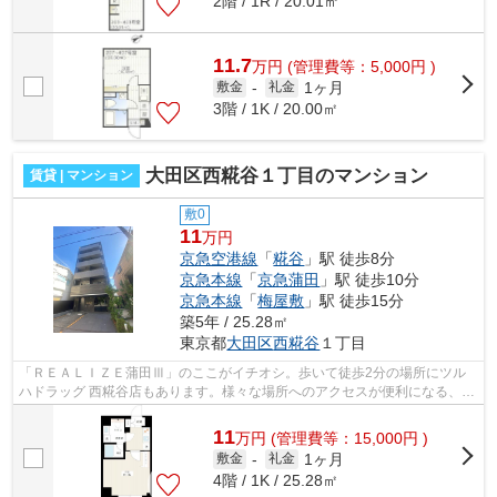
2階 / 1R / 20.01㎡
11.7
万
円
(管理費等：5,000円 )
1ヶ月
敷金
-
礼金
3階 / 1K / 20.00㎡
大田区西糀谷１丁目のマンション
賃貸 | マンション
敷0
11
万円
京急空港線
「
糀谷
」駅 徒歩8分
京急本線
「
京急蒲田
」駅 徒歩10分
京急本線
「
梅屋敷
」駅 徒歩15分
築5年 / 25.28㎡
東京都
大田区
西糀谷
１丁目
「ＲＥＡＬＩＺＥ蒲田Ⅲ」のここがイチオシ。歩いて徒歩2分の場所にツル
ハドラッグ 西糀谷店もあります。様々な場所へのアクセスが便利になる、2
駅利用可能な物件です。駅から徒歩8分の...
11
万
円
(管理費等：15,000円 )
1ヶ月
敷金
-
礼金
4階 / 1K / 25.28㎡