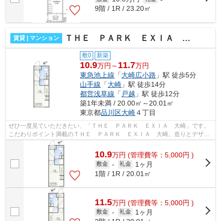
9階 / 1R / 23.20㎡
ＴＨＥ ＰＡＲＫ ＥＸＩＡ 大崎
賃貸 | マンション
敷0
新築
10.9
11.7
万円～
万円
東急池上線
「
大崎広小路
」駅 徒歩5分
山手線
「
大崎
」駅 徒歩14分
都営浅草線
「
戸越
」駅 徒歩12分
築1年未満 / 20.00㎡～20.01㎡
東京都
品川区
大崎
４丁目
ぜひ一度見ていただきたい、「ＴＨＥ ＰＡＲＫ ＥＸＩＡ 大崎」です。
こだわりポイント満載のＴＨＥ ＰＡＲＫ ＥＸＩＡ 大崎。造りとデザイ
ンに関して、自信をもって情報を提供...
10.9
万
円
(管理費等：5,000円 )
1ヶ月
敷金
-
礼金
1階 / 1R / 20.01㎡
11.5
万
円
(管理費等：5,000円 )
1ヶ月
敷金
-
礼金