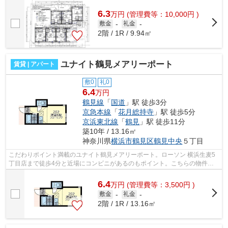
す。外観タイル張りは耐久性に優れ、...
6.3
万
円
(管理費等：10,000円 )
敷金
-
礼金
-
2階 / 1R / 9.94㎡
ユナイト鶴見メアリーポート
賃貸 | アパート
敷0
礼0
6.4
万円
鶴見線
「
国道
」駅 徒歩3分
京急本線
「
花月総持寺
」駅 徒歩5分
京浜東北線
「
鶴見
」駅 徒歩11分
築10年 / 13.16㎡
神奈川県
横浜市鶴見区
鶴見中央
５丁目
こだわりポイント満載のユナイト鶴見メアリーポート。ローソン 横浜生麦5
丁目店まで徒歩4分と近場にコンビニがあるのもポイント。こちらの物件は
アパートです。駅まで徒歩3分の位置に...
6.4
万
円
(管理費等：3,500円 )
敷金
-
礼金
-
2階 / 1R / 13.16㎡