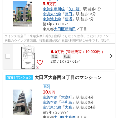
9.5
万円
東急多摩川線
「
矢口渡
」駅 徒歩6分
京浜東北線
「
蒲田
」駅 徒歩13分
東急池上線
「
蓮沼
」駅 徒歩7分
築1年 / 17.01㎡
東京都
大田区
新蒲田
２丁目
ウインズ新蒲田：東急多摩川線矢口渡駅にも近くて便利。こだわりポイント
満載のウインズ新蒲田。移動範囲が広がる2駅利用可能な物件です。築1年の
物件です。当社スタッフが地域の賃貸...
9.5
万
円
(管理費等：10,000円 )
敷金
-
礼金
-
2階 / 1K / 17.01㎡
大田区大森西３丁目のマンション
賃貸 | マンション
敷0
10
万円
京急本線
「
大森町
」駅 徒歩4分
京急本線
「
平和島
」駅 徒歩9分
京浜東北線
「
大森
」駅 徒歩24分
築9年 / 25.97㎡
東京都
大田区
大森西
３丁目