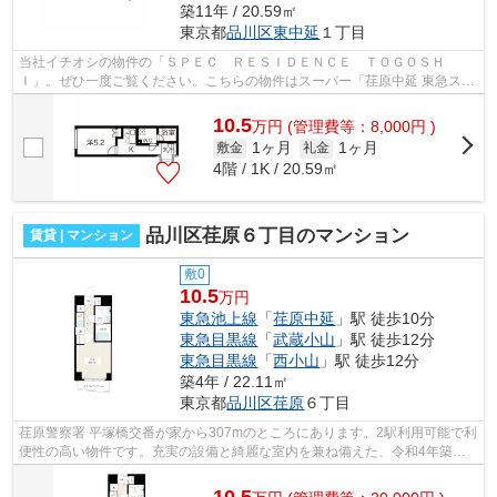
築11年 / 20.59㎡
東京都
品川区
東中延
１丁目
当社イチオシの物件の「ＳＰＥＣ ＲＥＳＩＤＥＮＣＥ ＴＯＧＯＳＨ
Ｉ」。ぜひ一度ご覧ください。こちらの物件はスーパー「荏原中延 東急スト
ア」が291m以内にあります。こちらの物件...
10.5
万
円
(管理費等：8,000円 )
1ヶ月
1ヶ月
敷金
礼金
4階 / 1K / 20.59㎡
品川区荏原６丁目のマンション
賃貸 | マンション
敷0
10.5
万円
東急池上線
「
荏原中延
」駅 徒歩10分
東急目黒線
「
武蔵小山
」駅 徒歩12分
東急目黒線
「
西小山
」駅 徒歩12分
築4年 / 22.11㎡
東京都
品川区
荏原
６丁目
荏原警察署 平塚橋交番が家から307mのところにあります。2駅利用可能で利
便性の高い物件です。充実の設備と綺麗な室内を兼ね備えた、令和4年築の
物件です。防犯対策もバッチリなマンシ...
10.5