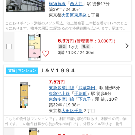
横須賀線
「
西大井
」駅 徒歩17分
築39年 / 24.30㎡
東京都
大田区
東馬込
１丁目
こだわりポイント満載のメゾン馬込。池上警察署 三本松交番が317mのとこ
ろにあります。物件の周辺に2駅あるので移動範囲も広がります。駅まで徒
歩2分の立地が魅力的な、利便性の高い物...
6.9
万
円
(管理費等：3,000円 )
1ヶ月
敷金
礼金
-
3階 / 1DK / 24.30㎡
Ｊ＆Ｖ１９９４
賃貸 | マンション
7.5
万円
東急多摩川線
「
武蔵新田
」駅 徒歩5分
東急池上線
「
千鳥町
」駅 徒歩6分
東急多摩川線
「
下丸子
」駅 徒歩10分
築32年 / 19.98㎡
東京都
大田区
千鳥
２丁目
こちらの物件はマンションです。利用可能な駅が2駅あり、利便性の高い物
件です。この物件は駅から徒歩5分の物件です。外観タイル張りは、物件の
骨組みを守るのにも役立ちます。当社ス...