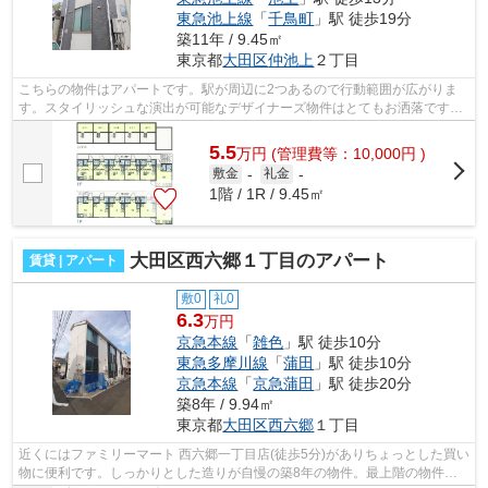
東急池上線
「
千鳥町
」駅 徒歩19分
築11年 / 9.45㎡
東京都
大田区
仲池上
２丁目
こちらの物件はアパートです。駅が周辺に2つあるので行動範囲が広がりま
す。スタイリッシュな演出が可能なデザイナーズ物件はとてもお洒落です。
アクセスの良い徒歩9分の物件です。大...
5.5
万
円
(管理費等：10,000円 )
敷金
-
礼金
-
1階 / 1R / 9.45㎡
大田区西六郷１丁目のアパート
賃貸 | アパート
敷0
礼0
6.3
万円
京急本線
「
雑色
」駅 徒歩10分
東急多摩川線
「
蒲田
」駅 徒歩10分
京急本線
「
京急蒲田
」駅 徒歩20分
築8年 / 9.94㎡
東京都
大田区
西六郷
１丁目
近くにはファミリーマート 西六郷一丁目店(徒歩5分)がありちょっとした買い
物に便利です。しっかりとした造りが自慢の築8年の物件。最上階の物件で