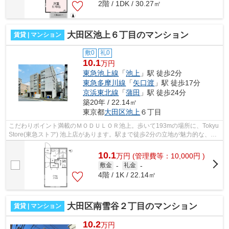
2階 / 1DK / 30.27㎡
大田区池上６丁目のマンション
賃貸 | マンション
敷0
礼0
10.1
万円
東急池上線
「
池上
」駅 徒歩2分
東急多摩川線
「
矢口渡
」駅 徒歩17分
京浜東北線
「
蒲田
」駅 徒歩24分
築20年 / 22.14㎡
東京都
大田区
池上
６丁目
こだわりポイント満載のＭＯＤＵＬＯＲ池上。歩いて193mの場所に、Tokyu
Store(東急ストア) 池上店があります。駅まで徒歩2分の立地が魅力的な、利
便性の高い物件です。こちらの物件は...
10.1
万
円
(管理費等：10,000円 )
敷金
-
礼金
-
4階 / 1K / 22.14㎡
大田区南雪谷２丁目のマンション
賃貸 | マンション
10.2
万円