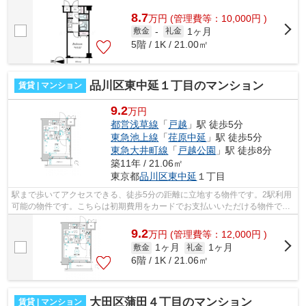
ョンです。2駅利用できる場所にあり、...
8.7
万
円
(管理費等：10,000円 )
1ヶ月
敷金
-
礼金
5階 / 1K / 21.00㎡
品川区東中延１丁目のマンション
賃貸 | マンション
9.2
万円
都営浅草線
「
戸越
」駅 徒歩5分
東急池上線
「
荏原中延
」駅 徒歩5分
東急大井町線
「
戸越公園
」駅 徒歩8分
築11年 / 21.06㎡
東京都
品川区
東中延
１丁目
駅まで歩いてアクセスできる、徒歩5分の距離に立地する物件です。2駅利用
可能の物件です。こちらは初期費用をカードでお支払いいただける物件で
す。こちらはエレベーター付きの物件で...
9.2
万
円
(管理費等：12,000円 )
1ヶ月
1ヶ月
敷金
礼金
6階 / 1K / 21.06㎡
大田区蒲田４丁目のマンション
賃貸 | マンション