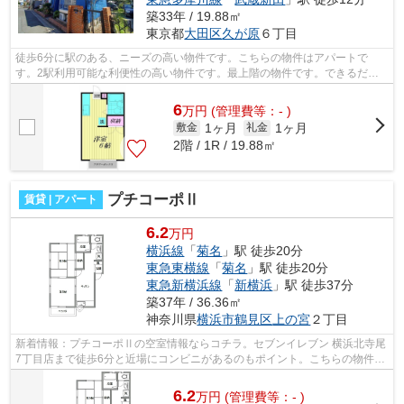
築33年 / 19.88㎡
東京都
大田区
久が原
６丁目
徒歩6分に駅のある、ニーズの高い物件です。こちらの物件はアパートで
す。2駅利用可能な利便性の高い物件です。最上階の物件です。できるだけ
早めに不動産情報を集めたい方は当社スタ...
6
万
円
(管理費等：- )
1ヶ月
1ヶ月
敷金
礼金
2階 / 1R / 19.88㎡
プチコーポⅡ
賃貸 | アパート
6.2
万円
横浜線
「
菊名
」駅 徒歩20分
東急東横線
「
菊名
」駅 徒歩20分
東急新横浜線
「
新横浜
」駅 徒歩37分
築37年 / 36.36㎡
神奈川県
横浜市鶴見区
上の宮
２丁目
新着情報：プチコーポⅡの空室情報ならコチラ。セブンイレブン 横浜北寺尾
7丁目店まで徒歩6分と近場にコンビニがあるのもポイント。こちらの物件は
アパートです。電車での移動がより便...
6.2
万
円
(管理費等：- )