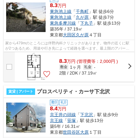
8.3
万円
東急池上線
「
千鳥町
」駅 徒歩6分
東急池上線
「
久が原
」駅 徒歩7分
東急多摩川線
「
下丸子
」駅 徒歩13分
築35年 / 37.19㎡
東京都
大田区
久が原
４丁目
家から479mのところには伴野内科クリニックがあります。物件の近くに駅
が2つあるため、用途や行き先によって経路を選べます。最上階のアパート
です。こちらの物件はアパートです。当社...
8.3
万
円
(管理費等：2,000円 )
1ヶ月
敷金
礼金
-
2階 / 2DK / 37.19㎡
プロスペリティ・カーサ下北沢
賃貸 | アパート
敷0
礼0
8.4
万円
京王井の頭線
「
下北沢
」駅 徒歩9分
京王線
「
笹塚
」駅 徒歩13分
築5年 / 16.31㎡
東京都
世田谷区
大原
１丁目