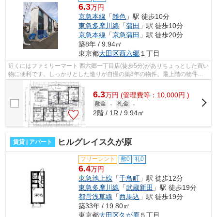
6.3
万円
京急本線
「
雑色
」駅 徒歩10分
東急多摩川線
「
蒲田
」駅 徒歩10分
京急本線
「
京急蒲田
」駅 徒歩20分
築8年 / 9.94㎡
東京都
大田区
西六郷
１丁目
近くにはファミリーマート 西六郷一丁目店(徒歩5分)がありちょっとした買い
物に便利です。しっかりとした造りが自慢の築8年の物件。最上階の物件で
す。外観タイル張りは耐久性に優れ、...
6.3
万
円
(管理費等：10,000円 )
敷金
-
礼金
-
2階 / 1R / 9.94㎡
ヒルグレイス久が原
賃貸 | アパート
フリーレント
敷0
礼0
6.4
万円
東急池上線
「
千鳥町
」駅 徒歩12分
東急多摩川線
「
武蔵新田
」駅 徒歩19分
都営浅草線
「
西馬込
」駅 徒歩19分
築33年 / 19.80㎡
東京都
大田区
久が原
５丁目