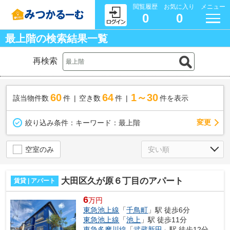
閲覧履歴
お気に入り
メニュー
0
0
最上階の検索結果一覧
再検索
60
64
1～30
該当物件数
件
空き数
件
件を表示
変更
絞り込み条件：
キーワード：最上階
空室のみ
大田区久が原６丁目のアパート
賃貸 | アパート
6
万円
東急池上線
「
千鳥町
」駅 徒歩6分
東急池上線
「
池上
」駅 徒歩11分
東急多摩川線
「
武蔵新田
」駅 徒歩12分