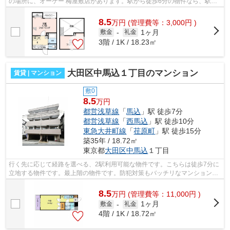
の場所に、オーケー 梅屋敷店があります。駅から徒歩6分の物件なら、駅前
のお買い物も便利です。まだまだ新しい...
8.5
万
円
(管理費等：3,000円 )
1ヶ月
敷金
-
礼金
3階 / 1K / 18.23㎡
大田区中馬込１丁目のマンション
賃貸 | マンション
敷0
8.5
万円
都営浅草線
「
馬込
」駅 徒歩7分
都営浅草線
「
西馬込
」駅 徒歩10分
東急大井町線
「
荏原町
」駅 徒歩15分
築35年 / 18.72㎡
東京都
大田区
中馬込
１丁目
行く先に応じて経路を選べる、2駅利用可能な物件です。こちらは徒歩7分に
立地する物件です。最上階の物件です。防犯対策もバッチリなマンションタ
イプの物件です。当社スタッフが地域...
8.5
万
円
(管理費等：11,000円 )
1ヶ月
敷金
-
礼金
4階 / 1K / 18.72㎡