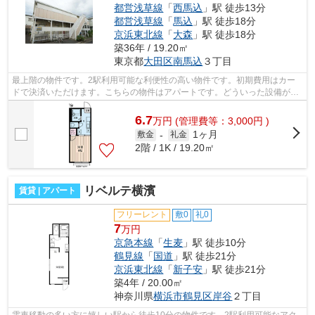
都営浅草線
「
西馬込
」駅 徒歩13分
都営浅草線
「
馬込
」駅 徒歩18分
京浜東北線
「
大森
」駅 徒歩18分
築36年 / 19.20㎡
東京都
大田区
南馬込
３丁目
最上階の物件です。2駅利用可能な利便性の高い物件です。初期費用はカー
ドで決済いただけます。こちらの物件はアパートです。どういった設備が必
要で、どういった条件を望んでいるのか...
6.7
万
円
(管理費等：3,000円 )
1ヶ月
敷金
-
礼金
2階 / 1K / 19.20㎡
リベルテ横濱
賃貸 | アパート
フリーレント
敷0
礼0
7
万円
京急本線
「
生麦
」駅 徒歩10分
鶴見線
「
国道
」駅 徒歩21分
京浜東北線
「
新子安
」駅 徒歩21分
築4年 / 20.00㎡
神奈川県
横浜市鶴見区
岸谷
２丁目