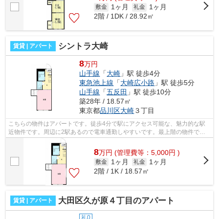
1ヶ月
1ヶ月
敷金
礼金
2階 / 1DK / 28.92㎡
シントラ大崎
賃貸 | アパート
8
万円
山手線
「
大崎
」駅 徒歩4分
東急池上線
「
大崎広小路
」駅 徒歩5分
山手線
「
五反田
」駅 徒歩10分
築28年 / 18.57㎡
東京都
品川区
大崎
３丁目
こちらの物件はアパートです。徒歩4分で駅にアクセス可能な、魅力的な駅
近物件です。周辺に2駅あるので電車通勤しやすいです。最上階の物件で
す。当社スタッフが地域の賃貸情報をご提...
8
万
円
(管理費等：5,000円 )
1ヶ月
1ヶ月
敷金
礼金
2階 / 1K / 18.57㎡
大田区久が原４丁目のアパート
賃貸 | アパート
礼0