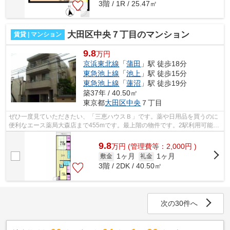
3階 / 1R / 25.47㎡
大田区中央７丁目のマンション
賃貸 | マンション
9.8
万円
京浜東北線
「
蒲田
」駅 徒歩18分
東急池上線
「
池上
」駅 徒歩15分
東急池上線
「
蓮沼
」駅 徒歩19分
築37年 / 40.50㎡
東京都
大田区
中央
７丁目
ぜひ一度見ていただきたい、「三恵ハウスＢ」です。薬や日用品を買うのに
便利なエース薬局大森店まで455mです。最上階の物件です。2駅利用可能な
アクセスの良いマンションです。できる...
9.8
万
円
(管理費等：2,000円 )
1ヶ月
1ヶ月
敷金
礼金
3階 / 2DK / 40.50㎡
次の30件へ