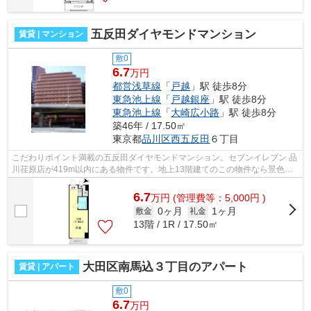
五反田ダイヤモンドマンション
賃貸 | マンション
敷0
6.7
万円
都営浅草線
「
戸越
」駅 徒歩8分
東急池上線
「
戸越銀座
」駅 徒歩8分
東急池上線
「
大崎広小路
」駅 徒歩8分
築46年 / 17.50㎡
東京都
品川区
西五反田
６丁目
こだわりポイント満載の五反田ダイヤモンドマンション。セブンイレブン 品
川荏原店が419m以内にある物件です。地上13階建てのこの物件なら景色も
バッチリです。付近にある2つの駅は、...
6.7
万
円
(管理費等：5,000円 )
0ヶ月
1ヶ月
敷金
礼金
13階 / 1R / 17.50㎡
大田区南馬込３丁目のアパート
賃貸 | アパート
敷0
6.7
万円