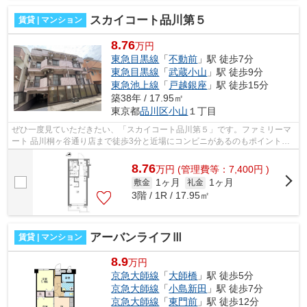
スカイコート品川第５
賃貸 | マンション
8.76
万円
東急目黒線
「
不動前
」駅 徒歩7分
東急目黒線
「
武蔵小山
」駅 徒歩9分
東急池上線
「
戸越銀座
」駅 徒歩15分
築38年 / 17.95㎡
東京都
品川区
小山
１丁目
ぜひ一度見ていただきたい、「スカイコート品川第５」です。ファミリーマ
ート 品川桐ヶ谷通り店まで徒歩3分と近場にコンビニがあるのもポイント。
こちらは徒歩7分に立地する物件です。...
8.76
万
円
(管理費等：7,400円 )
1ヶ月
1ヶ月
敷金
礼金
3階 / 1R / 17.95㎡
アーバンライフⅢ
賃貸 | マンション
8.9
万円
京急大師線
「
大師橋
」駅 徒歩5分
京急大師線
「
小島新田
」駅 徒歩7分
京急大師線
「
東門前
」駅 徒歩12分