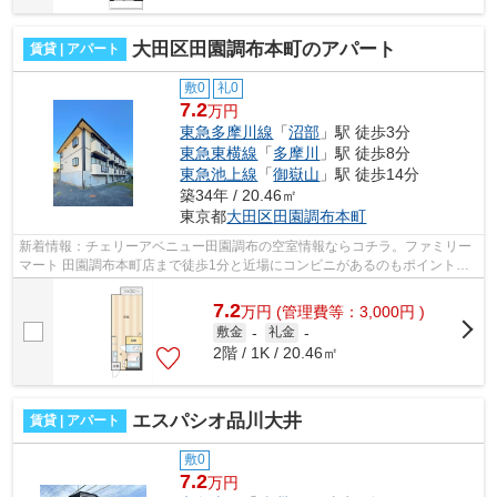
大田区田園調布本町のアパート
賃貸 | アパート
敷0
礼0
7.2
万円
東急多摩川線
「
沼部
」駅 徒歩3分
東急東横線
「
多摩川
」駅 徒歩8分
東急池上線
「
御嶽山
」駅 徒歩14分
築34年 / 20.46㎡
東京都
大田区
田園調布本町
新着情報：チェリーアベニュー田園調布の空室情報ならコチラ。ファミリー
マート 田園調布本町店まで徒歩1分と近場にコンビニがあるのもポイント。2
駅利用可能な物件なので、交通経路を...
7.2
万
円
(管理費等：3,000円 )
敷金
-
礼金
-
2階 / 1K / 20.46㎡
エスパシオ品川大井
賃貸 | アパート
敷0
7.2
万円