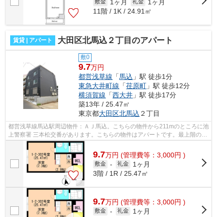
1ヶ月
1ヶ月
敷金
礼金
11階 / 1K / 24.91㎡
大田区北馬込２丁目のアパート
賃貸 | アパート
敷0
9.7
万円
都営浅草線
「
馬込
」駅 徒歩1分
東急大井町線
「
荏原町
」駅 徒歩12分
横須賀線
「
西大井
」駅 徒歩17分
築13年 / 25.47㎡
東京都
大田区
北馬込
２丁目
都営浅草線馬込駅周辺物件：ＡＪ馬込。こちらの物件から211mのところに池
上警察署 三本松交番があります。こちらの物件はアパートです。最上階のア
パートです。賃貸物件をお探しの方は...
9.7
万
円
(管理費等：3,000円 )
1ヶ月
敷金
-
礼金
3階 / 1R / 25.47㎡
9.7
万
円
(管理費等：3,000円 )
1ヶ月
敷金
-
礼金