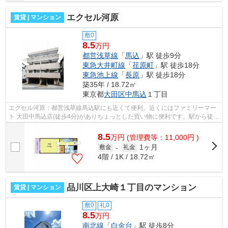
エクセル河原
賃貸 | マンション
敷0
8.5
万円
都営浅草線
「
馬込
」駅 徒歩9分
東急大井町線
「
荏原町
」駅 徒歩18分
東急池上線
「
長原
」駅 徒歩18分
築35年 / 18.72㎡
東京都
大田区
中馬込
１丁目
エクセル河原：都営浅草線馬込駅にも近くて便利。近くにはファミリーマー
ト 大田中馬込店(徒歩4分)がありちょっとした買い物に便利です。駅から徒歩
7分に立地する物件です。最上階の物...
8.5
万
円
(管理費等：11,000円 )
1ヶ月
敷金
-
礼金
4階 / 1K / 18.72㎡
品川区上大崎１丁目のマンション
賃貸 | マンション
敷0
礼0
8.5
万円
南北線
「
白金台
」駅 徒歩8分