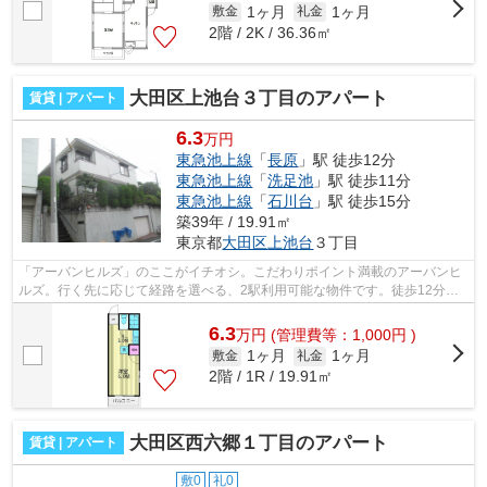
1ヶ月
1ヶ月
敷金
礼金
2階 / 2K / 36.36㎡
大田区上池台３丁目のアパート
賃貸 | アパート
6.3
万円
東急池上線
「
長原
」駅 徒歩12分
東急池上線
「
洗足池
」駅 徒歩11分
東急池上線
「
石川台
」駅 徒歩15分
築39年 / 19.91㎡
東京都
大田区
上池台
３丁目
「アーバンヒルズ」のここがイチオシ。こだわりポイント満載のアーバンヒ
ルズ。行く先に応じて経路を選べる、2駅利用可能な物件です。徒歩12分で
駅へのアクセスが可能な物件です。でき...
6.3
万
円
(管理費等：1,000円 )
1ヶ月
1ヶ月
敷金
礼金
2階 / 1R / 19.91㎡
大田区西六郷１丁目のアパート
賃貸 | アパート
敷0
礼0