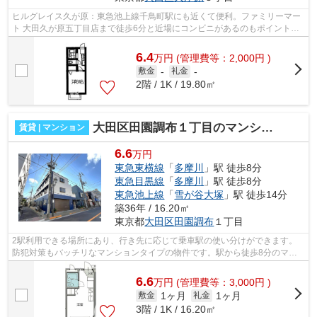
ヒルグレイス久が原：東急池上線千鳥町駅にも近くて便利。ファミリーマー
ト 大田久が原五丁目店まで徒歩6分と近場にコンビニがあるのもポイント。
最上階のアパートです。こちらの物件...
6.4
万
円
(管理費等：2,000円 )
敷金
-
礼金
-
2階 / 1K / 19.80㎡
大田区田園調布１丁目のマンション
賃貸 | マンション
6.6
万円
東急東横線
「
多摩川
」駅 徒歩8分
東急目黒線
「
多摩川
」駅 徒歩8分
東急池上線
「
雪が谷大塚
」駅 徒歩14分
築36年 / 16.20㎡
東京都
大田区
田園調布
１丁目
2駅利用できる場所にあり、行き先に応じて乗車駅の使い分けができます。
防犯対策もバッチリなマンションタイプの物件です。駅から徒歩8分のマン
ションで、電車での通勤にも便利な立地...
6.6
万
円
(管理費等：3,000円 )
1ヶ月
1ヶ月
敷金
礼金
3階 / 1K / 16.20㎡