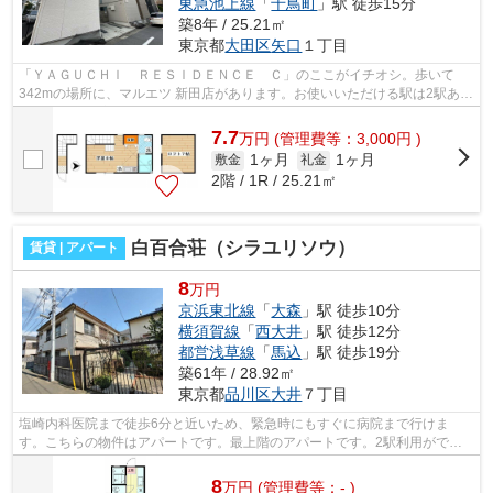
東急池上線
「
千鳥町
」駅 徒歩15分
築8年 / 25.21㎡
東京都
大田区
矢口
１丁目
「ＹＡＧＵＣＨＩ ＲＥＳＩＤＥＮＣＥ Ｃ」のここがイチオシ。歩いて
342mの場所に、マルエツ 新田店があります。お使いいただける駅は2駅あ
り、行き先に応じて使い分けができます。...
7.7
万
円
(管理費等：3,000円 )
1ヶ月
1ヶ月
敷金
礼金
2階 / 1R / 25.21㎡
白百合荘（シラユリソウ）
賃貸 | アパート
8
万円
京浜東北線
「
大森
」駅 徒歩10分
横須賀線
「
西大井
」駅 徒歩12分
都営浅草線
「
馬込
」駅 徒歩19分
築61年 / 28.92㎡
東京都
品川区
大井
７丁目
塩崎内科医院まで徒歩6分と近いため、緊急時にもすぐに病院まで行けま
す。こちらの物件はアパートです。最上階のアパートです。2駅利用ができ
て、電車での移動に役立つ物件です。品川...
8
万
円
(管理費等：- )