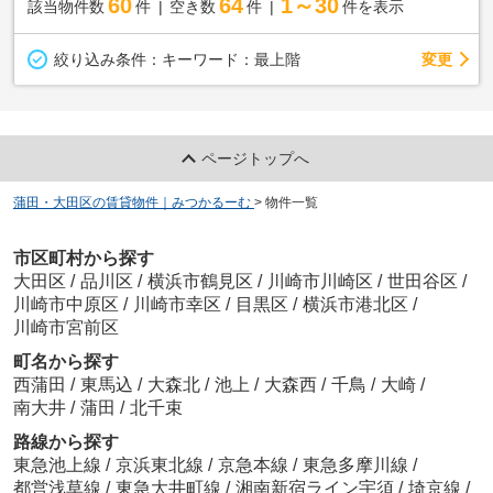
60
64
1～30
該当物件数
件
空き数
件
件を表示
変更
絞り込み条件：
キーワード：最上階
ページトップへ
蒲田・大田区の賃貸物件｜みつかるーむ
>
物件一覧
市区町村から探す
大田区
/
品川区
/
横浜市鶴見区
/
川崎市川崎区
/
世田谷区
/
川崎市中原区
/
川崎市幸区
/
目黒区
/
横浜市港北区
/
川崎市宮前区
町名から探す
西蒲田
/
東馬込
/
大森北
/
池上
/
大森西
/
千鳥
/
大崎
/
南大井
/
蒲田
/
北千束
路線から探す
東急池上線
/
京浜東北線
/
京急本線
/
東急多摩川線
/
都営浅草線
/
東急大井町線
/
湘南新宿ライン宇須
/
埼京線
/