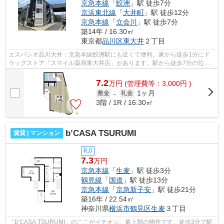
京急本線
「
鮫洲
」駅 徒歩7分
京浜東北線
「
大井町
」駅 徒歩12分
京急本線
「
立会川
」駅 徒歩7分
築14年 / 16.30㎡
東京都
品川区
東大井
２丁目
エスパシオ品川大井：京急本線鮫洲駅にも近くて便利。家から徒歩1分にド
ラッグストア「スマイル薬局東大井店」があります。駅から徒歩7分の位置
にある物件なので、アクセスも良好です...
7.2
万
円
(管理費等：3,000円 )
1ヶ月
敷金
-
礼金
3階 / 1R / 16.30㎡
b’CASA TSURUMI
賃貸 | マンション
礼0
7.3
万円
京急本線
「
生麦
」駅 徒歩3分
鶴見線
「
国道
」駅 徒歩13分
京急本線
「
京急新子安
」駅 徒歩21分
築16年 / 22.54㎡
神奈川県
横浜市鶴見区
生麦
３丁目
「b’CASA TSURUMI」のここがイチオシ。最上階の物件です。徒歩3分で駅