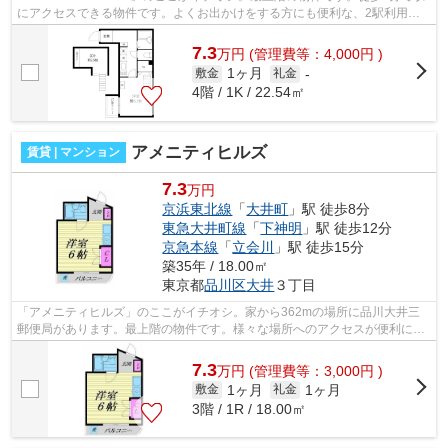
にアクセスできる物件です。よくお出かけをする方にも便利な、2駅利用可
能な物件です。できるだけ早めに不動産情...
7.3
万
円
(管理費等：4,000円 )
1ヶ月
敷金
礼金
-
4階 / 1K / 22.54㎡
アメニティヒルズ
賃貸 | マンション
7.3
万円
京浜東北線
「
大井町
」駅 徒歩8分
東急大井町線
「
下神明
」駅 徒歩12分
京急本線
「
立会川
」駅 徒歩15分
築35年 / 18.00㎡
東京都
品川区
大井
３丁目
「アメニティヒルズ」のここがイチオシ。家から362mの場所に品川大井三
郵便局があります。最上階の物件です。様々な場所へのアクセスが便利にな
る、2駅利用可能なマンションです。品川...
7.3
万
円
(管理費等：3,000円 )
1ヶ月
1ヶ月
敷金
礼金
3階 / 1R / 18.00㎡