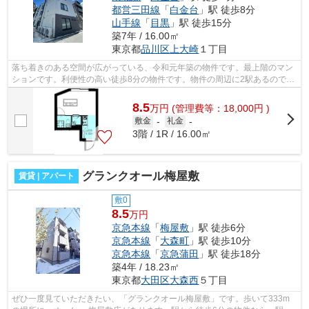
都営三田線
「
白金台
」駅 徒歩8分
山手線
「
目黒
」駅 徒歩15分
築7年 / 16.00㎡
東京都
品川区
上大崎
１丁目
落ち着きのある空間が広がっている、令和元年築の物件です。最上階のマン
ションです。利便性の高い徒歩8分の物件です。物件の周辺に2駅あるので移
動範囲も広がります。品川区エリアに...
8.5
万
円
(管理費等：18,000円 )
敷金
-
礼金
-
3階 / 1R / 16.00㎡
グランクオール梅屋敷
賃貸 | アパート
敷0
8.5
万円
京急本線
「
梅屋敷
」駅 徒歩6分
京急本線
「
大森町
」駅 徒歩10分
京急本線
「
京急蒲田
」駅 徒歩18分
築4年 / 18.23㎡
東京都
大田区
大森西
５丁目
ぜひ一度見ていただきたい、「グランクオール梅屋敷」です。歩いて333m