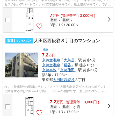
電車移動の多い方に嬉しい駅から徒歩10分の物件です。2駅利用可能なアク
セスの良いアパートです。2022年築の物件です。最上階の物件です。できる
だけ早めに不動産情報を集めたい方は当...
7
万
円
(管理費等：3,000円 )
敷金
-
礼金
-
3階 / 1K / 20.00㎡
大田区西糀谷３丁目のマンション
賃貸 | マンション
敷0
7.2
万円
京急空港線
「
大鳥居
」駅 徒歩5分
京急空港線
「
糀谷
」駅 徒歩10分
京急本線
「
京急蒲田
」駅 徒歩21分
築8年 / 17.03㎡
東京都
大田区
西糀谷
３丁目
歩いて徒歩5分の場所にサミットストア 大田大鳥居店があるのもポイント。
ご紹介するのは2017年12月竣工・築8年の物件です。最上階のマンションで
す。電車でのアクセスを快適なものにす...
7.2
万
円
(管理費等：3,000円 )
1ヶ月
敷金
-
礼金
1階 / 1R / 17.03㎡