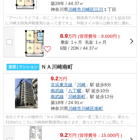
築28年 / 44.37㎡
神奈川県
川崎市川崎区
江川
１丁目
「アーバンライフⅢ」のここがイチオシ。郵便局での手続きなども徒歩3分
に川崎大師海岸郵便局があって楽ですよ。外観タイル張りは耐久性に優れ、
管理の手間も抑えられます。徒歩5分に駅...
8.9
万
円
(管理費等：8,000円 )
1ヶ月
1ヶ月
敷金
礼金
6階 / 2DK / 44.37㎡
ＮＡ川崎南町
賃貸 | マンション
9.2
万円
京浜東北線
「
川崎
」駅 徒歩8分
南武線
「
八丁畷
」駅 徒歩10分
南武線
「
川崎新町
」駅 徒歩12分
築18年 / 24.91㎡
神奈川県
川崎市川崎区
南町
当社イチオシの物件の「ＮＡ川崎南町」。ぜひ一度ご覧ください。家から
310mのところに川崎南町郵便局があります。造りとデザインに関して、自
信をもって情報を提供できるマンションで...
9.2
万
円
(管理費等：15,000円 )