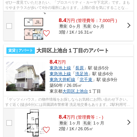
ぜひ一度見ていただきたい、「プロスペリティ・カーサ下北沢」です。まも
りやまテラスが歩いて4分の場所にあります。上階の音を気にすることなく
生活できる最上階のお部屋です。新たな...
8.4
万
円
(管理費等：7,000円 )
0ヶ月
0ヶ月
敷金
礼金
3階 / 1K / 16.31㎡
大田区上池台１丁目のアパート
賃貸 | アパート
8.4
万円
東急池上線
「
長原
」駅 徒歩5分
東急池上線
「
洗足池
」駅 徒歩6分
東急大井町線
「
北千束
」駅 徒歩9分
築50年 / 26.05㎡
東京都
大田区
上池台
１丁目
「ゲッツィハウス」の物件情報をお探しならお気軽にお問い合わせ下さい。
すぐ近く(徒歩6分)には田園調布警察署 洗足地交番もあります。2駅利用可能
な利便性の高い物件です。初期費用の...
8.4
万
円
(管理費等：- )
1ヶ月
1ヶ月
敷金
礼金
2階 / 1K / 26.05㎡