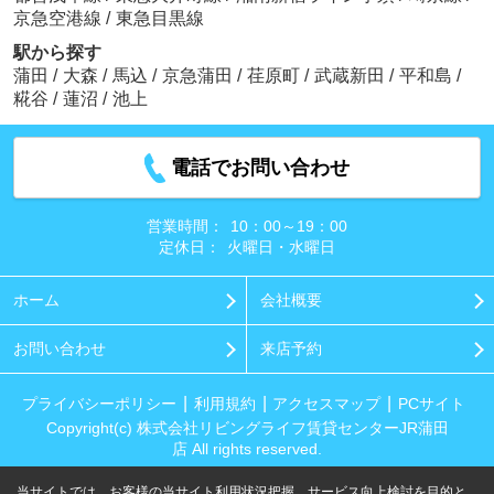
京急空港線
/
東急目黒線
駅から探す
蒲田
/
大森
/
馬込
/
京急蒲田
/
荏原町
/
武蔵新田
/
平和島
/
糀谷
/
蓮沼
/
池上
電話でお問い合わせ
営業時間：
10：00～19：00
定休日：
火曜日・水曜日
ホーム
会社概要
お問い合わせ
来店予約
プライバシーポリシー
利用規約
アクセスマップ
PCサイト
Copyright(c) 株式会社リビングライフ賃貸センターJR蒲田
店 All rights reserved.
当サイトでは、お客様の当サイト利用状況把握、サービス向上検討を目的と