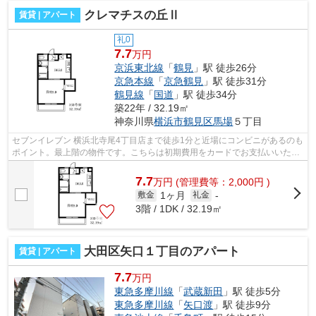
クレマチスの丘Ⅱ
賃貸 | アパート
礼0
7.7
万円
京浜東北線
「
鶴見
」駅 徒歩26分
京急本線
「
京急鶴見
」駅 徒歩31分
鶴見線
「
国道
」駅 徒歩34分
築22年 / 32.19㎡
神奈川県
横浜市鶴見区
馬場
５丁目
セブンイレブン 横浜北寺尾4丁目店まで徒歩1分と近場にコンビニがあるのも
ポイント。最上階の物件です。こちらは初期費用をカードでお支払いいただ
ける物件です。こちらの物件はアパー...
7.7
万
円
(管理費等：2,000円 )
1ヶ月
敷金
礼金
-
3階 / 1DK / 32.19㎡
大田区矢口１丁目のアパート
賃貸 | アパート
7.7
万円
東急多摩川線
「
武蔵新田
」駅 徒歩5分
東急多摩川線
「
矢口渡
」駅 徒歩9分